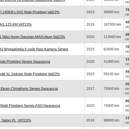
ce
79
 140KM L3H2 Niski Przebieg Vat23%
2023
49000 km
ce
48
L2H1 125 KM VAT23%
2019
167000 km
ce
48
1,5tdci Nowy Dwumas MAXI długi Vat23%
2020
113000 km
ce
78
H2 Brygadówka 6 osób Navi Kamera Serwis
2023
63000 km
ce
33
iski Przebieg Serwis Gwarancja
2020
41000 km
ce
49
i XL 2xdrzwi Niski Przebieg Vat23%
2023
59100 km
ce
26
Ekran Climatronic Serwis Gwarancja
2017
75000 km
ce
ma
96
iski Przebieg Serwis ASO Gwarancja
2020
74000 km
ce
ma
33
, Salon PL, VAT23%
2018
99000 km
ce