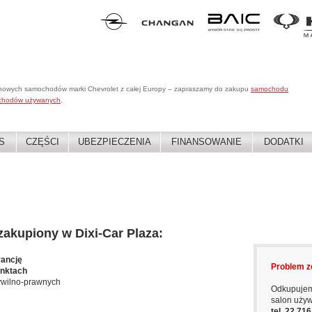
 nowych samochodów marki Chevrolet z całej Europy – zapraszamy do zakupu
samochodu
chodów używanych
.
S
CZĘŚCI
UBEZPIECZENIA
FINANSOWANIE
DODATKI
kupiony w Dixi-Car Plaza:
rancję
Problem z
unktach
ywilno-prawnych
Odkupujem
salon uży
tel. 22 71