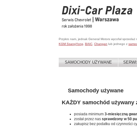
Przykro nam, jednak General Motors wycofał sprzedaż
KGM SsangYong
,
BAIC
,
Changan
lub jednego z
samo
SAMOCHODY UŻYWANE
SERWI
Samochody używane
KAŻDY samochód używany za
posiada minimum
3-miesięczną gwa
został przez nas
sprawdzony w 50 p
zakupisz bez podatku od czynności c