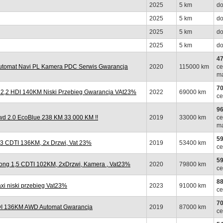
2025
5 km
do
2025
5 km
do
2025
5 km
do
2025
5 km
do
47
tomat Navi PL Kamera PDC Serwis Gwarancja
2020
115000 km
ce
ma
70
,2 HDI 140KM Niski Przebieg Gwarancja VAt23%
2022
69000 km
ce
96
 2.0 EcoBlue 238 KM 33 000 KM !!
2019
33000 km
ce
ma
59
 CDTI 136KM, 2x Drzwi, Vat 23%
2019
53400 km
ce
59
ng 1,5 CDTI 102KM, 2xDrzwi, Kamera , Vat23%
2020
79800 km
ce
88
 niski przebieg Vat23%
2023
91000 km
ce
70
I 136KM AWD Automat Gwarancja
2019
87000 km
ce