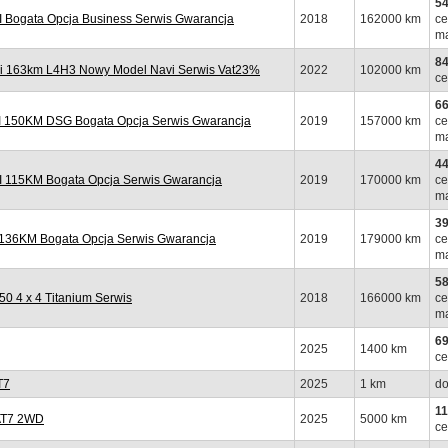
54
Bogata Opcja Business Serwis Gwarancja
2018
162000 km
ce
ma
84
i 163km L4H3 Nowy Model Navi Serwis Vat23%
2022
102000 km
ce
66
 150KM DSG Bogata Opcja Serwis Gwarancja
2019
157000 km
ce
ma
44
 115KM Bogata Opcja Serwis Gwarancja
2019
170000 km
ce
ma
39
 136KM Bogata Opcja Serwis Gwarancja
2019
179000 km
ce
ma
58
 4 x 4 Titanium Serwis
2018
166000 km
ce
ma
69
2025
1400 km
ce
T7
2025
1 km
do
11
 AT7 2WD
2025
5000 km
ce