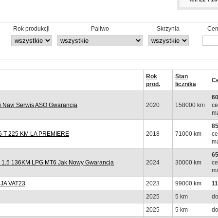
Rok produkcji
Paliwo
Skrzynia
Cen
Rok
Stan
C
prod.
licznika
60
 Navi Serwis ASO Gwarancja
2020
158000 km
ce
ma
85
 T 225 KM LA PREMIERE
2018
71000 km
ce
ma
65
y 1.5 136KM LPG MT6 Jak Nowy Gwarancja
2024
30000 km
ce
ma
JA VAT23
2023
99000 km
11
2025
5 km
do
2025
5 km
do