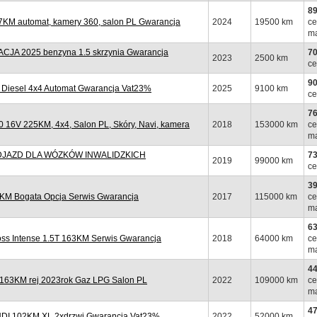
89
KM automat, kamery 360, salon PL Gwarancja
2024
19500 km
ce
ma
A 2025 benzyna 1.5 skrzynia Gwarancja
70
2023
2500 km
ce
90
Diesel 4x4 Automat Gwarancja Vat23%
2025
9100 km
ce
76
6V 225KM, 4x4, Salon PL, Skóry, Navi, kamera
2018
153000 km
ce
ma
PODJAZD DLA WÓZKÓW INWALIDZKICH
73
2019
99000 km
ce
39
KM Bogata Opcja Serwis Gwarancja
2017
115000 km
ce
ma
63
ss Intense 1.5T 163KM Serwis Gwarancja
2018
64000 km
ce
ma
44
163KM rej 2023rok Gaz LPG Salon PL
2022
109000 km
ce
ma
47
HDI 102KM XL 2xdrzwi Gwarancja Vat23%
2022
52000 km