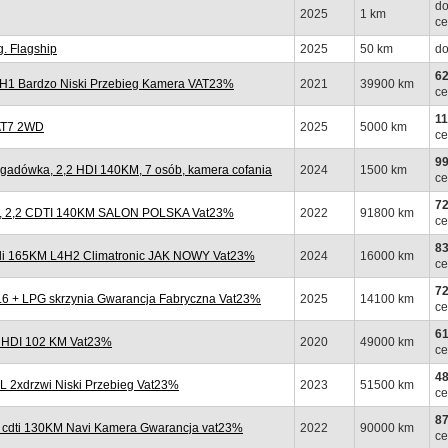
do
2025
1 km
ce
. Flagship
2025
50 km
do
62
1H1 Bardzo Niski Przebieg Kamera VAT23%
2021
39900 km
ce
11
 AT7 2WD
2025
5000 km
ce
99
adówka, 2,2 HDI 140KM, 7 osób, kamera cofania
2024
1500 km
ce
72
, 2,2 CDTI 140KM SALON POLSKA Vat23%
2022
91800 km
ce
83
di 165KM L4H2 Climatronic JAK NOWY Vat23%
2024
16000 km
ce
72
 + LPG skrzynia Gwarancja Fabryczna Vat23%
2025
14100 km
ce
61
 HDI 102 KM Vat23%
2020
49000 km
ce
48
 2xdrzwi Niski Przebieg Vat23%
2023
51500 km
ce
87
 cdti 130KM Navi Kamera Gwarancja vat23%
2022
90000 km
ce