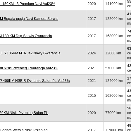
55
i 150KM L3 Premium Navi Vat23%
2020
141000 km
ce
41
M Bogata opcja Navi Kamera Serwis
2017
122000 km
ce
ma
74
 180 KM Dsg Serwis Gwarancja
2017
168000 km
ce
ma
63
 1.5 136KM MT6 Jak Nowy Gwarancja
2024
12000 km
ce
ma
42
di Niski Przebieg Gwarancja Vat23%
2021
57000 km
ce
17
 P 400KM HSE R-Dynamic Salon PL Vat23%
2021
124000 km
ce
43
2015
162000 km
ce
ma
56
0KM Niski Przebieg Salon PL
2020
77000 km
ce
ma
48
ogata Wersja Niski Przebieg
2017
119000 km
ce