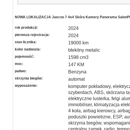
NOWA LOKALIZACJA Jaecoo 7 4x4 Skóra Kamery Panorama SalonP
rok produkcji:
2024
pierwsza rejestracja:
2024
stan licznika:
19000 km
kolor nadwozia:
błekitny metalic
pojemność:
1598 cm3
moc:
147 KM
paliwo:
Benzyna
skrzynia biegów:
automat
wyposażenie:
komputer pokładowy, elektryc
szyberdach, ABS, skórzana ta
elektryczne lusterka, felgi al
immobiliser, klimatyzacja ele
4 koła, airbag kierowcy, airb
poduszki powietrzne, ESP, a
skrzynia biegów, wspomagani
centralny zamek, radio, tempo