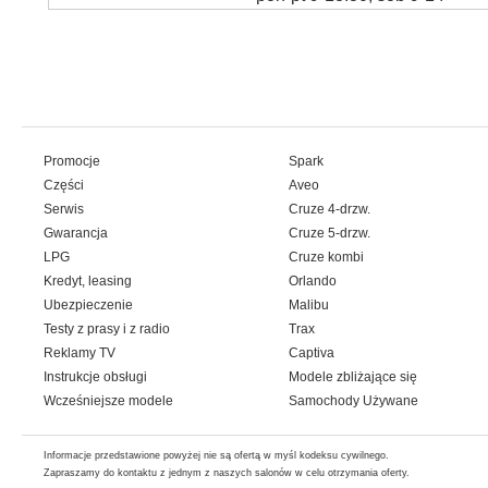
Promocje
Spark
Części
Aveo
Serwis
Cruze 4-drzw.
Gwarancja
Cruze 5-drzw.
LPG
Cruze kombi
Kredyt, leasing
Orlando
Ubezpieczenie
Malibu
Testy z prasy i z radio
Trax
Reklamy TV
Captiva
Instrukcje obsługi
Modele zbliżające się
Wcześniejsze modele
Samochody Używane
Informacje przedstawione powyżej nie są ofertą w myśl kodeksu cywilnego.
Zapraszamy do kontaktu z jednym z naszych salonów w celu otrzymania oferty.