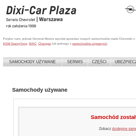
Przykro nam, jednak General Motors wycofał sprzedaż nowych samochodów marki Chevrolet z
KGM SsangYong
,
BAIC
,
Changan
lub jednego z
samochodów używanych
.
SAMOCHODY UŻYWANE
SERWIS
CZĘŚCI
UBEZPIEC
Samochody używane
Samochód zosta
Zobacz
dostępne sam