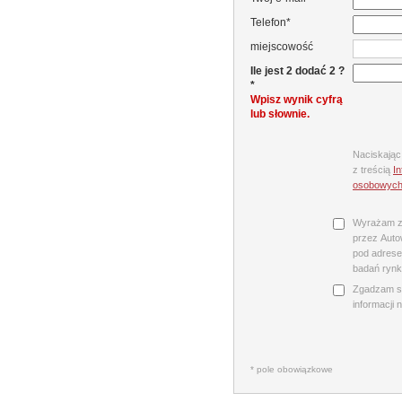
Telefon*
miejscowość
Ile jest 2 dodać 2 ?
*
Wpisz wynik cyfrą
lub słownie.
Naciskając
z treścią
I
osobowyc
Wyrażam z
przez Autow
pod adrese
badań rynk
Zgadzam s
informacji 
* pole obowiązkowe