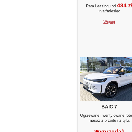
434 z
Rata Leasingu od
+vat/miesiąc
Więcej
BAIC 7
Ogrzewane i wentylowane fote
masaż z przodu i z tyłu.
Wyprzedaż