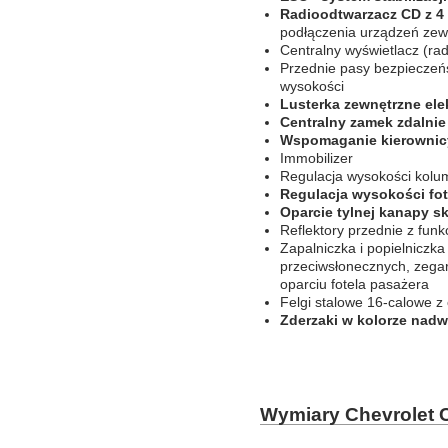
Radioodtwarzacz CD z 4
podłączenia urządzeń zew
Centralny wyświetlacz (ra
Przednie pasy bezpiecze
wysokości
Lusterka zewnętrzne ele
Centralny zamek zdalnie
Wspomaganie kierownic
Immobilizer
Regulacja wysokości kolu
Regulacja wysokości fot
Oparcie tylnej kanapy sk
Reflektory przednie z fun
Zapalniczka i popielniczk
przeciwsłonecznych, zegar
oparciu fotela pasażera
Felgi stalowe 16-calowe 
Zderzaki w kolorze nadw
Wymiary Chevrolet 