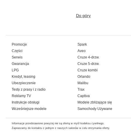
Do góry
Promocje
Spark
Części
Aveo
Serwis
Cruze 4-drzw.
Gwarancja
Cruze 5-drzw.
LPG
Cruze kombi
Kredyt, leasing
Orlando
Ubezpieczenie
Malibu
Testy z prasy i z radio
Trax
Reklamy TV
Captiva
Instrukcje obsługi
Modele zbliżające się
Wcześniejsze modele
Samochody Używane
Informacje przedstawione powyżej nie są ofertą w myśl kodeksu cywilnego.
Zapraszamy do kontaktu z jednym z naszych salonów w celu otrzymania oferty.