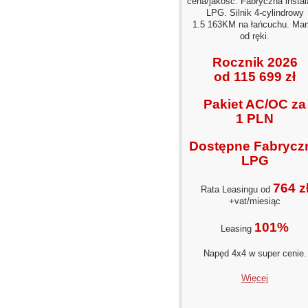
cena/jakość. Fabryczna instal
LPG. Silnik 4‑cylindrowy
1.5 163KM na łańcuchu. Ma
od ręki.
Rocznik 2026
od 115 699 zł
Pakiet AC/OC za
1 PLN
Dostępne Fabrycz
LPG
764 z
Rata Leasingu od
+vat/miesiąc
101%
Leasing
Napęd 4x4 w super cenie.
Więcej