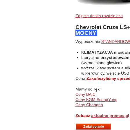
Zdjęcie deska rozdzielcza
Chevrolet Cruze LS
MOCNY
Wyposażenie
STANDARDOW
KLIMATYZACJA
manualn
fabryczne
przystosowani
(wzmocniona głowica)
wyższej klasy system audio
w kierownicy, wejście USB
Cena
Zakończyliśmy sprzeda
Mamy od ręki:
Ceny BAIC
Ceny KGM SsangYong
Ceny Changan
Zobacz
aktualne promocje
!
Zadaj pytanie