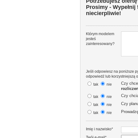
Potrzebujesz ofertę
Prosimy - Wypełnij
niecierpliwie!
Którym modelem
jesteś
zainteresowany?
Jeśli odpowiesz na poniższe py
odpowiedź lub korzystniejszą o
Czy chce
tak
nie
rozlicze
Czy chci
tak
nie
Czy plan
tak
nie
Prowadz
tak
nie
Imię i nazwisko*
Twój e-mail*