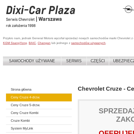
Przykro nam, jednak General Motors wycofał sprzedaż nowych samochodów marki Chevrolet z
KGM SsangYong
,
BAIC
,
Changan
lub jednego z
samochodów używanych
.
SAMOCHODY UŻYWANE
SERWIS
CZĘŚCI
UBEZPIEC
Chevrolet Cruze - C
Strona główna
Ceny Cruze 4-drzw.
Ceny Cruze 5-drzw.
SPRZEDA
Ceny Cruze Kombi
ZAK
Cruze Kombi
System MyLink
OFERUJEM