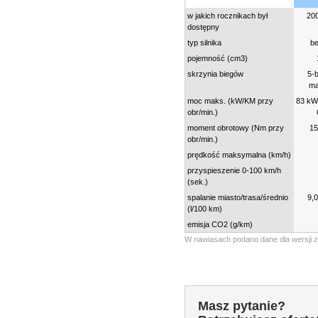
w jakich rocznikach był
20
dostępny
typ silnika
b
pojemność (cm3)
skrzynia biegów
5-
ma
moc maks. (kW/KM przy
83 kW 
obr/min.)
moment obrotowy (Nm przy
15
obr/min.)
prędkość maksymalna (km/h)
przyspieszenie 0-100 km/h
(sek.)
spalanie miasto/trasa/średnio
9,0
(l/100 km)
emisja CO2 (g/km)
W nawiasach podano dane dla wersji z
Masz pytanie?