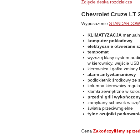
Zdjęcie deska rozdzielcza
Chevrolet Cruze LT
Wyposażenie
STANDARDOW
KLIMATYZACJA
manualn
komputer pokładowy
elektrycznie otwierane sz
tempomat
wyższej klasy system audio
w kierownicy, wejście USB
kierownica i gałka zmiany
alarm antywłamaniowy
podłokietnik środkowy ze
kolumna kierownicy regul
klamki zewnętrzne w kolo
przedni grill wykończo
zamykany schowek w części
światła przeciwmgielne
tylne czujniki parkowani
Cena
Zakończyliśmy sprzeda