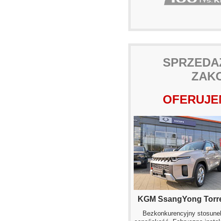
SPRZEDA
ZAK
OFERUJEM
KGM SsangYong Torr
Bezkonkurencyjny stosune