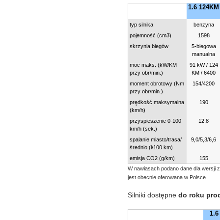
1.6 124KM
typ silnika
benzyna
pojemność (cm3)
1598
skrzynia biegów
5-biegowa
manualna
moc maks. (kW/KM
91 kW / 124
przy obr/min.)
KM / 6400
moment obrotowy (Nm
154/4200
przy obr/min.)
prędkość maksymalna
190
(km/h)
przyspieszenie 0-100
12,8
km/h (sek.)
spalanie miasto/trasa/
9,0/5,3/6,6
średnio (l/100 km)
emisja CO2 (g/km)
155
W nawiasach podano dane dla wersji z
jest obecnie oferowana w Polsce.
Silniki dostępne
do roku pro
1.6