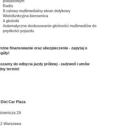
pokładowym
Radio
8-calowy multimedialny ekran dotykowy
Wielofunkcyjna kierownica
4 głośniki
Automatyczne dostosowanie głośności multimediów do
prędkości pojazdu
stne finansowanie oraz ubezpieczenie - zapytaj o
góły!
szamy do odbycia jazdy próbnej - zadzwoń i umów
ny termin!
Dixi Car Plaza
alownicza 29
72 Warszawa