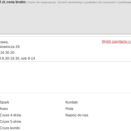
 zł, cena brutto
| Cena do negocjacji. Jesteś zwolniony z podatku od czynności cywilno
Wyślij zapytanie 
zawa,
alownicza 29
716 30 20
t 8.30-18.30, sob 9-14
Spark
Kontakt
Aveo
Flota
Cruze 4-drzw.
Napisz do nas
Cruze 5-drzw.
Cruze kombi