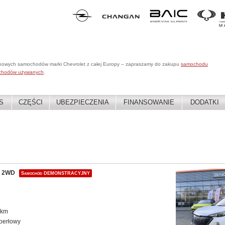
 nowych samochodów marki Chevrolet z całej Europy – zapraszamy do zakupu
samochodu
chodów używanych
.
S
CZĘŚCI
UBEZPIECZENIA
FINANSOWANIE
DODATKI
T6 2WD
Samochód DEMONSTRACYJNY
 km
 perłowy