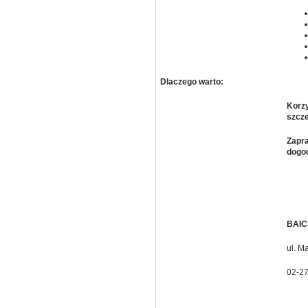
Dlaczego warto:
Korzy
szcze
Zapra
dogod
BAIC 
ul. M
02-2