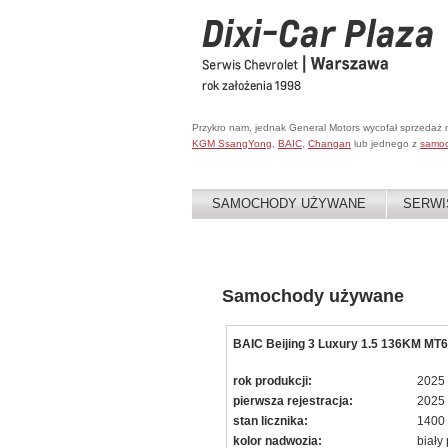
Przykro nam, jednak General Motors wycofał sprzedaż
KGM SsangYong
,
BAIC
,
Changan
lub jednego z
samo
SAMOCHODY UŻYWANE
SERWI
Samochody używane
BAIC Beijing 3 Luxury 1.5 136KM M
rok produkcji:
2025
pierwsza rejestracja:
2025
stan licznika:
1400
kolor nadwozia:
biały