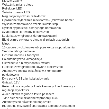
Kluczyk zdalny
Wskaźnik zmiany biegu
Reflektory LED
Światła dzienne LED
Regulacja wysokości reflektorów
Opóźnione wyłączania reflektorów – „follow me home”
Wysoko zamontowane trzecie światło stop
System sygnalizacji awaryjnego hamowania
Szyberdach sterowany elektrycznie
Lusterka zewnętrzne z kierunkowskazami
Elektrycznie otwierane okna w drzwiach przednich i
tylnych
16-calowe dwukolorowe obręcze kół ze stopu aluminium
Srebrne relingi dachowe
Ochrona nadkoli z tworzywa
Półautomatyczna klimatyzacja
Ostrzeżenie o niewyłączeniu świateł
Lusterka zewnętrzne regulowane elektrycznie
Analogowy zestaw wskaźników z komputerem
pokładowym
Dwa porty USB z funkcją ładowania
Gniazdo 12V
6-kierunkowa regulacja fotela kierowcy, fotel kierowcy z
regulacją wysokości
4-kierunkowa regulacja fotela pasażera
Tylne siedzenie składane w proporcji 40/60
Automatyczne oświetlenie bagażnika
Bluetooth / możliwość sparowania telefonu z systemem