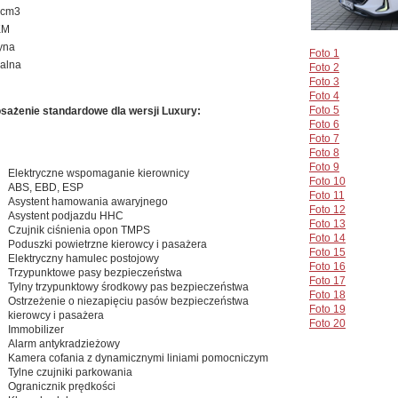
 cm3
KM
yna
Foto 1
alna
Foto 2
Foto 3
Foto 4
Foto 5
ażenie standardowe dla wersji Luxury:
Foto 6
Foto 7
Foto 8
Foto 9
Elektryczne wspomaganie kierownicy
Foto 10
ABS, EBD, ESP
Foto 11
Asystent hamowania awaryjnego
Foto 12
Asystent podjazdu HHC
Foto 13
Czujnik ciśnienia opon TMPS
Foto 14
Poduszki powietrzne kierowcy i pasażera
Foto 15
Elektryczny hamulec postojowy
Foto 16
Trzypunktowe pasy bezpieczeństwa
Foto 17
Tylny trzypunktowy środkowy pas bezpieczeństwa
Foto 18
Ostrzeżenie o niezapięciu pasów bezpieczeństwa
Foto 19
kierowcy i pasażera
Foto 20
Immobilizer
Alarm antykradzieżowy
Kamera cofania z dynamicznymi liniami pomocniczym
Tylne czujniki parkowania
Ogranicznik prędkości