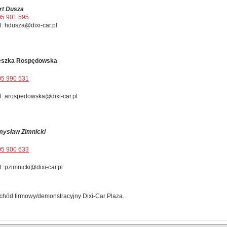
rt Dusza
05 901 595
l: hdusza@dixi-car.pl
eszka Rospędowska
05 990 531
l: arospedowska@dixi-car.pl
mysław Zimnicki
05 900 633
l: pzimnicki@dixi-car.pl
hód firmowy/demonstracyjny Dixi-Car Plaza.