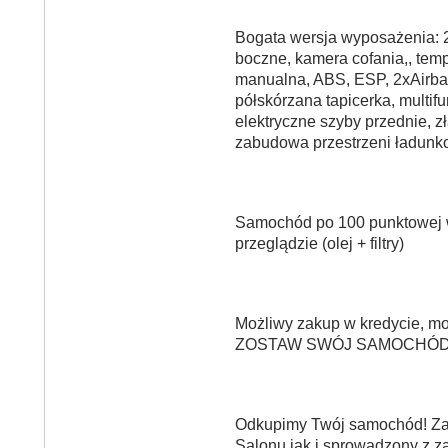
Bogata wersja wyposażenia: 
boczne, kamera cofania,, tem
manualna, ABS, ESP, 2xAirbag
półskórzana tapicerka, multif
elektryczne szyby przednie, 
zabudowa przestrzeni ładunko
Samochód po 100 punktowej w
przeglądzie (olej + filtry)
Możliwy zakup w kredycie, mo
ZOSTAW SWÓJ SAMOCHÓD 
Odkupimy Twój samochód! Za
Salonu jak i sprowadzony z za