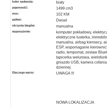
kolor nadwozia:
biały
pojemność:
1499 cm3
moc:
102 KM
paliwo:
Diesel
skrzynia biegów:
manualna
wyposażenie:
komputer pokładowy, elektryc
elektryczne lusterka, immobili
manualna, airbag kierowcy, a
ESP, wspomaganie kierownicy
radio, tempomat, zestaw Blue
tapicerka welurowa, wielofunk
gniazdo USB, kamera cofania,
dziennej
Dlaczego warto:
UWAGA !!!
NOWA LOKALIZACJA