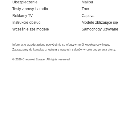
Ubezpieczenie
Malibu
Testy z prasy i z radio
Trax
Reklamy TV
Captiva
Instrukcje obsługi
Modele zbliżające się
Wcześniejsze modele
Samochody Używane
Informacje przedstawione powyżej nie są ofertą w myśl kodeksu cywilnego.
Zapraszamy do kontaktu z jednym z naszych salonów w celu otrzymania oferty.
© 2026
Chevrolet Europe
. All rights reserved