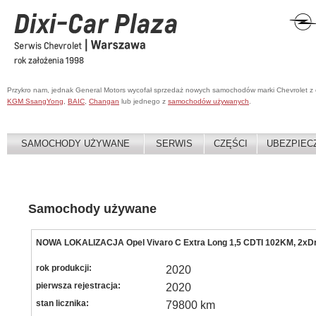
Przykro nam, jednak General Motors wycofał sprzedaż nowych samochodów marki Chevrolet z
KGM SsangYong
,
BAIC
,
Changan
lub jednego z
samochodów używanych
.
SAMOCHODY UŻYWANE
SERWIS
CZĘŚCI
UBEZPIEC
Samochody używane
NOWA LOKALIZACJA Opel Vivaro C Extra Long 1,5 CDTI 102KM, 2xDr
rok produkcji:
2020
pierwsza rejestracja:
2020
stan licznika:
79800 km