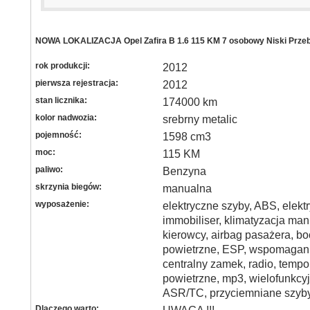
NOWA LOKALIZACJA Opel Zafira B 1.6 115 KM 7 osobowy Niski Prze
rok produkcji:
2012
pierwsza rejestracja:
2012
stan licznika:
174000 km
kolor nadwozia:
srebrny metalic
pojemność:
1598 cm3
moc:
115 KM
paliwo:
Benzyna
skrzynia biegów:
manualna
wyposażenie:
elektryczne szyby, ABS, elektr
immobiliser, klimatyzacja man
kierowcy, airbag pasażera, b
powietrzne, ESP, wspomagani
centralny zamek, radio, tempom
powietrzne, mp3, wielofunkcy
ASR/TC, przyciemniane szyby
Dlaczego warto: