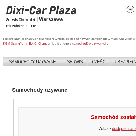
Przykro nam, jednak General Motors wycofał sprzedaż nowych samochodów marki Chevrolet z
KGM SsangYong
,
BAIC
,
Changan
lub jednego z
samochodów używanych
.
SAMOCHODY UŻYWANE
SERWIS
CZĘŚCI
UBEZPIEC
Samochody używane
Samochód zosta
Zobacz
dostępne sam