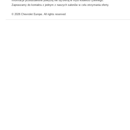
Informacje przedstawione powyżej nie są ofertą w myśl kodeksu cywilnego.
Zapraszamy do kontaktu z jednym z naszych salonów w celu otrzymania oferty.
© 2026
Chevrolet Europe
. All rights reserved