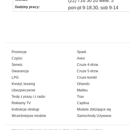
(22) 716 30 20 wew. 5
Godziny pracy:
pon-pt 9-18.30, sob 9-14
Promocje
Spark
Części
Aveo
Serwis
Cruze 4-drzw.
Gwarancja
Cruze 5-drzw.
LPG
Cruze kombi
Kredyt, leasing
Orlando
Ubezpieczenie
Malibu
Testy z prasy i z radio
Trax
Reklamy TV
Captiva
Instrukcje obsługi
Modele zbliżające się
Wcześniejsze modele
Samochody Używane