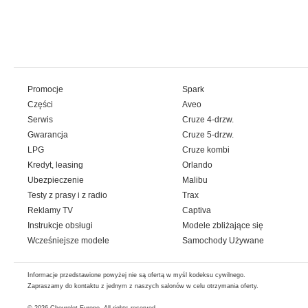
Promocje
Spark
Części
Aveo
Serwis
Cruze 4-drzw.
Gwarancja
Cruze 5-drzw.
LPG
Cruze kombi
Kredyt, leasing
Orlando
Ubezpieczenie
Malibu
Testy z prasy i z radio
Trax
Reklamy TV
Captiva
Instrukcje obsługi
Modele zbliżające się
Wcześniejsze modele
Samochody Używane
Informacje przedstawione powyżej nie są ofertą w myśl kodeksu cywilnego.
Zapraszamy do kontaktu z jednym z naszych salonów w celu otrzymania oferty.