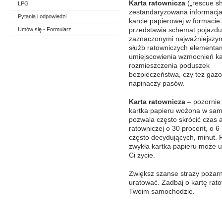
Karta ratownicza
(„rescue sh
LPG
zestandaryzowana informacja
Pytania i odpowiedzi
karcie papierowej w formacie
Umów się - Formularz
przedstawia schemat pojazdu
zaznaczonymi najważniejszym
służb ratowniczych elementa
umiejscowienia wzmocnień kar
rozmieszczenia poduszek
bezpieczeństwa, czy też gaz
napinaczy pasów.
Karta ratownicza
– pozornie
kartka papieru wożona w sa
pozwala często skrócić czas a
ratowniczej o 30 procent, o 6 
często decydujących, minut. 
zwykła kartka papieru może 
Ci życie.
Zwiększ szanse straży pożarn
uratować. Zadbaj o kartę rat
Twoim samochodzie.