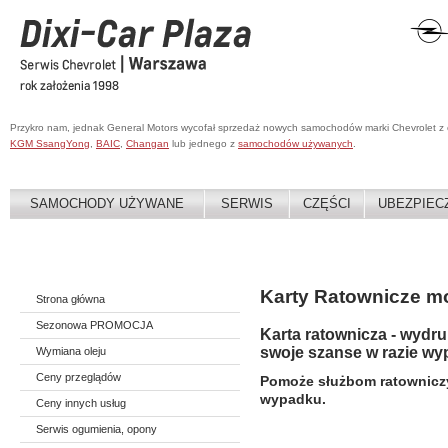
Przykro nam, jednak General Motors wycofał sprzedaż nowych samochodów marki Chevrolet z
KGM SsangYong
,
BAIC
,
Changan
lub jednego z
samochodów używanych
.
SAMOCHODY UŻYWANE
SERWIS
CZĘŚCI
UBEZPIEC
Karty Ratownicze 
Strona główna
Sezonowa PROMOCJA
Karta ratownicza - wydru
swoje szanse w razie wy
Wymiana oleju
Ceny przeglądów
Pomoże służbom ratowniczy
wypadku.
Ceny innych usług
Serwis ogumienia, opony