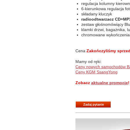
regulacja kolumny kierow
6-kierunkowa regulacja fot
składany kluczyk
radioodtwarzacz CD+MP3
zestaw głośnomówiący Blu
klamki drzwi, bagażnika, 
chromowane wykończenia w
Cena
Zakończyliśmy sprzed
Mamy od ręki:
Ceny nowych samochodów B
Ceny KGM SsangYong
Zobacz
aktualne promocje
!
Zadaj pytanie