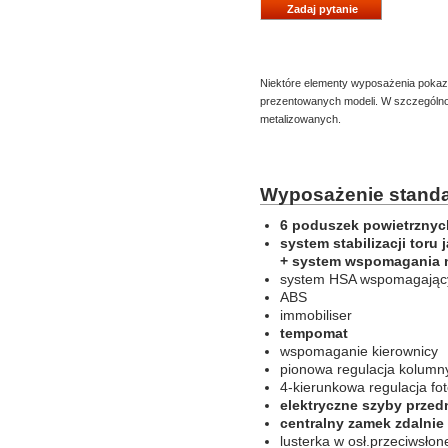
Zadaj pytanie
Niektóre elementy wyposażenia pokaz
prezentowanych modeli. W szczególnośc
metalizowanych.
Wyposażenie standa
6 poduszek powietrznyc
system stabilizacji toru 
+ system wspomagania 
system HSA wspomagający
ABS
immobiliser
tempomat
wspomaganie kierownicy
pionowa regulacja kolumn
4-kierunkowa regulacja fot
elektryczne szyby przed
centralny zamek zdalnie
lusterka w osł.przeciwsło