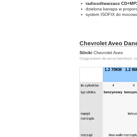
radioodtwarzacz CD+MP3
dzielona kanapa w proporc
system ISOFIX do mocowan
Chevrolet Aveo Dan
Silniki
Chevrolet Aveo
Osiągi podano dla wersji hatchback; o
1.2 70KM
1.2 8
ile cylindrów
4
4
typ silnika
benzynowy
benzyn
napęd
łańcu
rozrządu
rozrząd
dwa wałki rozrządu