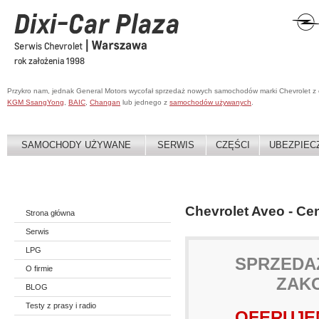
Przykro nam, jednak General Motors wycofał sprzedaż nowych samochodów marki Chevrolet z
KGM SsangYong
,
BAIC
,
Changan
lub jednego z
samochodów używanych
.
SAMOCHODY UŻYWANE
SERWIS
CZĘŚCI
UBEZPIEC
Chevrolet Aveo - Ce
Strona główna
Serwis
LPG
SPRZEDA
O firmie
ZAK
BLOG
Testy z prasy i radio
OFERUJEM