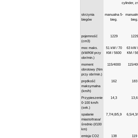
cylinder, 
skrzynia
manualna 5-
manualn
biegów
bieg.
bieg.
pojemność
1229
122
(cm3)
moc maks.
51 kW / 70
63 kW /
(kW/KM przy
KM / 5600
KM / 5
obr/min.)
moment
115/4000
115/40
obrotowy (Nm
przy obr/min.)
prędkość
162
183
maksymalna
(km/h)
Przypieszenie
14,3
13,6
0-100 km/h
(sek.)
spalanie
7,7/4,8/5,9
6,5/4,3
miasto/trasa/
średnio (l/100
km)
emisja CO2
138
119