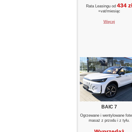
434 z
Rata Leasingu od
+vat/miesiąc
Więcej
BAIC 7
Ogrzewane i wentylowane fote
masaż z przodu i z tyłu.
Wyprzedaż