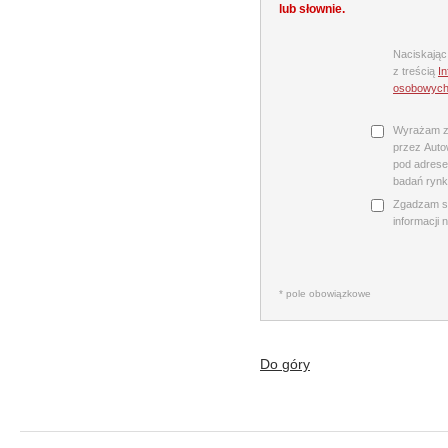
lub słownie.
Naciskając
z treścią
I
osobowyc
Wyrażam z
przez Autow
pod adrese
badań rynk
Zgadzam s
informacji 
* pole obowiązkowe
Do góry