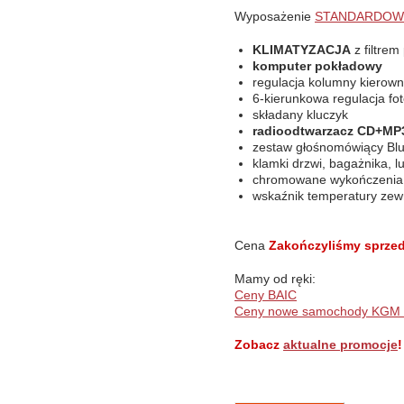
Wyposażenie
STANDARDOW
KLIMATYZACJA
z filtre
komputer pokładowy
regulacja kolumny kierow
6-kierunkowa regulacja fot
składany kluczyk
radioodtwarzacz CD+MP3
zestaw głośnomówiący Blu
klamki drzwi, bagażnika, 
chromowane wykończenia w
wskaźnik temperatury zew
Cena
Zakończyliśmy sprzed
Mamy od ręki:
Ceny BAIC
Ceny nowe samochody KGM
Zobacz
aktualne promocje
!