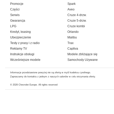
Promocje
Spark
Części
Aveo
Serwis
Cruze 4-drzw.
Gwarancja
Cruze 5-drzw.
LPG
Cruze kombi
Kredyt, leasing
Orlando
Ubezpieczenie
Malibu
Testy z prasy i z radio
Trax
Reklamy TV
Captiva
Instrukcje obsługi
Modele zbliżające się
Wcześniejsze modele
Samochody Używane
Informacje przedstawione powyżej nie są ofertą w myśl kodeksu cywilnego.
Zapraszamy do kontaktu z jednym z naszych salonów w celu otrzymania oferty.
© 2026
Chevrolet Europe
. All rights reserved