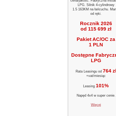
cena/jakość. Fabryczna instal
LPG. Silnik 4‑cylindrowy
1.5 163KM na łańcuchu. Ma
od ręki.
Rocznik 2026
od 115 699 zł
Pakiet AC/OC za
1 PLN
Dostępne Fabrycz
LPG
764 z
Rata Leasingu od
+vat/miesiąc
101%
Leasing
Napęd 4x4 w super cenie.
Więcej