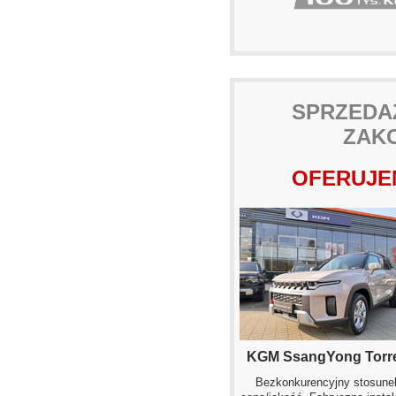
SPRZEDA
ZAK
OFERUJEM
KGM SsangYong Torr
Bezkonkurencyjny stosune