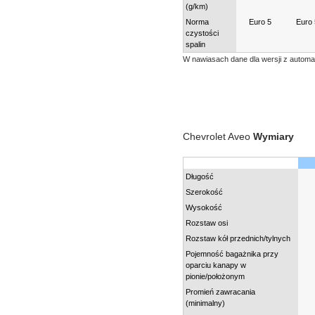
(g/km)
Norma
Euro 5
Euro 
czystości
spalin
W nawiasach dane dla wersji z automa
Chevrolet Aveo
Wymiary
Długość
Szerokość
Wysokość
Rozstaw osi
Rozstaw kół przednich/tylnych
Pojemność bagażnika przy
oparciu kanapy w
pionie/położonym
Promień zawracania
(minimalny)