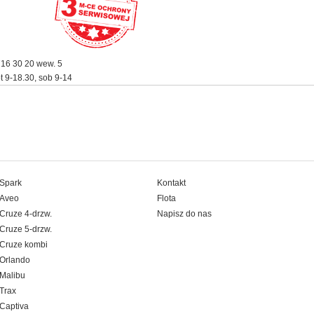
716 30 20 wew. 5
t 9-18.30, sob 9-14
Spark
Kontakt
Aveo
Flota
Cruze 4-drzw.
Napisz do nas
Cruze 5-drzw.
Cruze kombi
Orlando
Malibu
Trax
Captiva