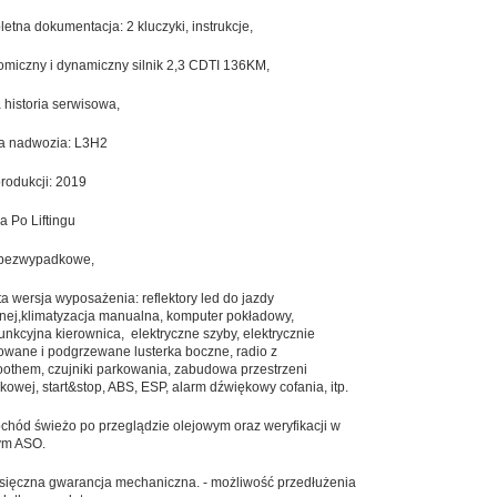
etna dokumentacja: 2 kluczyki, instrukcje,
miczny i dynamiczny silnik 2,3 CDTI 136KM,
 historia serwisowa,
a nadwozia: L3H2
rodukcji: 2019
a Po Liftingu
 bezwypadkowe,
a wersja wyposażenia: reflektory led do jazdy
nej,klimatyzacja manualna, komputer pokładowy,
funkcyjna kierownica, elektryczne szyby, elektrycznie
owane i podgrzewane lusterka boczne, radio z
oothem, czujniki parkowania, zabudowa przestrzeni
kowej, start&stop, ABS, ESP, alarm dźwiękowy cofania, itp.
hód świeżo po przeglądzie olejowym oraz weryfikacji w
ym ASO.
sięczna gwarancja mechaniczna. - możliwość przedłużenia