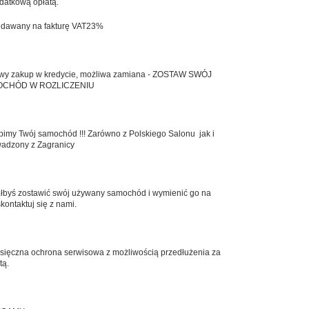
datkową opłatą.
edawany na fakturę VAT23%
wy zakup w kredycie, możliwa zamiana - ZOSTAW SWÓJ
CHÓD W ROZLICZENIU
imy Twój samochód !!! Zarówno z Polskiego Salonu jak i
adzony z Zagranicy
łbyś zostawić swój używany samochód i wymienić go na
skontaktuj się z nami.
sięczna ochrona serwisowa z możliwością przedłużenia za
tą.