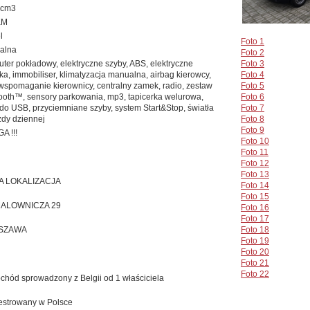
 cm3
KM
l
Foto 1
alna
Foto 2
ter pokładowy, elektryczne szyby, ABS, elektryczne
Foto 3
rka, immobiliser, klimatyzacja manualna, airbag kierowcy,
Foto 4
wspomaganie kierownicy, centralny zamek, radio, zestaw
Foto 5
ooth™, sensory parkowania, mp3, tapicerka welurowa,
Foto 6
do USB, przyciemniane szyby, system Start&Stop, światła
Foto 7
zdy dziennej
Foto 8
Foto 9
A !!!
Foto 10
Foto 11
Foto 12
Foto 13
 LOKALIZACJA
Foto 14
Foto 15
MALOWNICZA 29
Foto 16
Foto 17
SZAWA
Foto 18
Foto 19
Foto 20
Foto 21
Foto 22
hód sprowadzony z Belgii od 1 właściciela
estrowany w Polsce