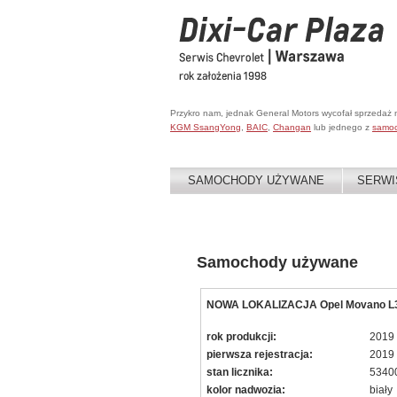
Przykro nam, jednak General Motors wycofał sprzedaż
KGM SsangYong
,
BAIC
,
Changan
lub jednego z
samo
SAMOCHODY UŻYWANE
SERWI
Samochody używane
NOWA LOKALIZACJA Opel Movano L3H2
rok produkcji:
2019
pierwsza rejestracja:
2019
stan licznika:
5340
kolor nadwozia:
biały