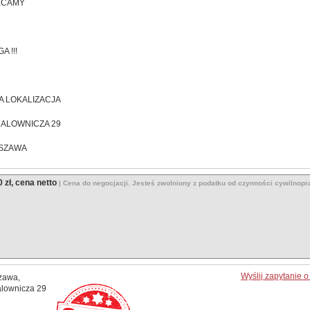
ECAMY
A !!!
 LOKALIZACJA
MALOWNICZA 29
SZAWA
 zł, cena netto
| Cena do negocjacji. Jesteś zwolniony z podatku od czynności cywilnop
Wyślij zapytanie 
zawa,
alownicza 29