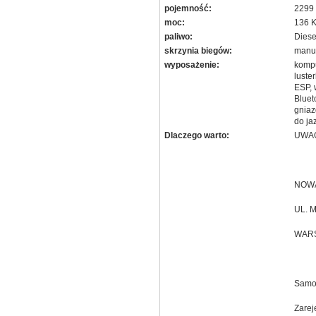
pojemność:
2299
moc:
136 
paliwo:
Diese
skrzynia biegów:
manu
wyposażenie:
kompu
luste
ESP, 
Bluet
gniaz
do ja
Dlaczego warto:
UWAG
NOWA
UL. 
WAR
Samoc
Zarej