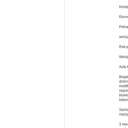
Kompl
Ekono
Pełna
wersj
Rok p
Wersj
Auto
Bogat
dzien
multi
regul
bluet
ładun
Samoc
nasz
3 mie