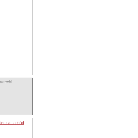
rawnych!
o ten samochód