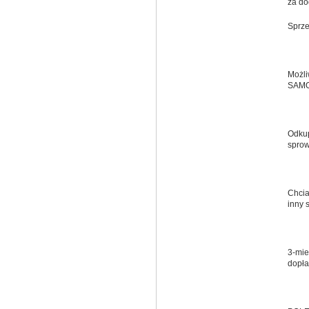
za do
Sprz
Możli
SAMO
Odkup
sprow
Chcia
inny 
3-mie
dopła