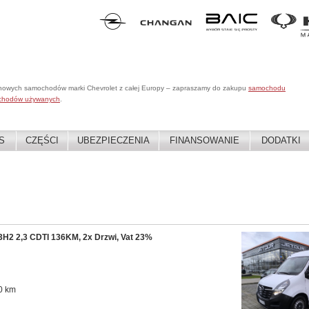
 nowych samochodów marki Chevrolet z całej Europy – zapraszamy do zakupu
samochodu
chodów używanych
.
S
CZĘŚCI
UBEZPIECZENIA
FINANSOWANIE
DODATKI
 2,3 CDTI 136KM, 2x Drzwi, Vat 23%
0 km