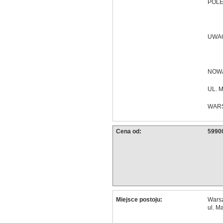
POL
UWAG
NOWA
UL. 
WAR
Cena od:
59900
Miejsce postoju:
Wars
ul. M