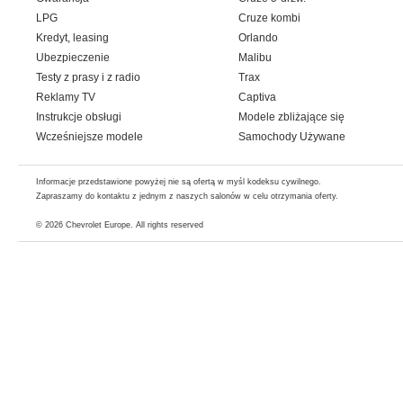
LPG
Cruze kombi
Kredyt, leasing
Orlando
Ubezpieczenie
Malibu
Testy z prasy i z radio
Trax
Reklamy TV
Captiva
Instrukcje obsługi
Modele zbliżające się
Wcześniejsze modele
Samochody Używane
Informacje przedstawione powyżej nie są ofertą w myśl kodeksu cywilnego.
Zapraszamy do kontaktu z jednym z naszych salonów w celu otrzymania oferty.
© 2026
Chevrolet Europe
. All rights reserved