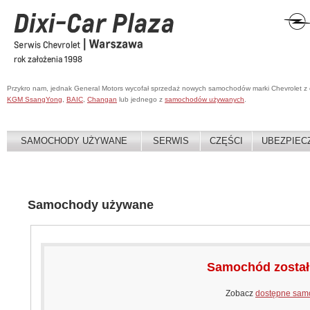
Przykro nam, jednak General Motors wycofał sprzedaż nowych samochodów marki Chevrolet z
KGM SsangYong
,
BAIC
,
Changan
lub jednego z
samochodów używanych
.
SAMOCHODY UŻYWANE
SERWIS
CZĘŚCI
UBEZPIEC
Samochody używane
Samochód zosta
Zobacz
dostępne sam