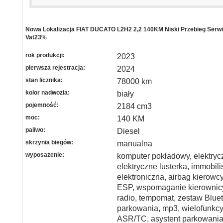
Nowa Lokalizacja FIAT DUCATO L2H2 2,2 140KM Niski Przebieg Serw
Vat23%
rok produkcji:
2023
pierwsza rejestracja:
2024
stan licznika:
78000 km
kolor nadwozia:
biały
pojemność:
2184 cm3
moc:
140 KM
paliwo:
Diesel
skrzynia biegów:
manualna
wyposażenie:
komputer pokładowy, elektryc
elektryczne lusterka, immobili
elektroniczna, airbag kierowc
ESP, wspomaganie kierownicy
radio, tempomat, zestaw Blue
parkowania, mp3, wielofunkcy
ASR/TC, asystent parkowania