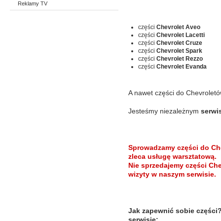
Reklamy TV
części
Chevrolet Aveo
części
Chevrolet Lacetti
części
Chevrolet Cruze
części
Chevrolet Spark
części
Chevrolet Rezzo
części
Chevrolet Evanda
A nawet części do Chevrolet
Jesteśmy niezależnym
serwi
Sprowadzamy części do Chev
zleca usługę warsztatową.
Nie sprzedajemy części Che
wizyty w naszym serwisie.
Jak zapewnić sobie części
serwisie: