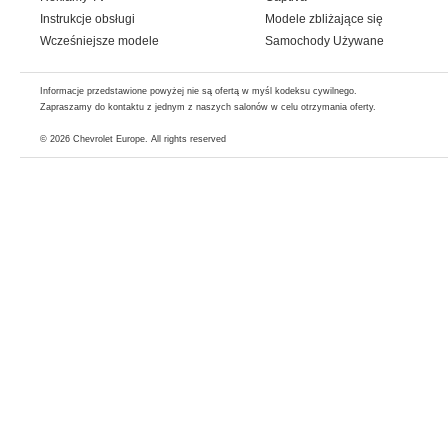
Instrukcje obsługi
Modele zbliżające się
Wcześniejsze modele
Samochody Używane
Informacje przedstawione powyżej nie są ofertą w myśl kodeksu cywilnego.
Zapraszamy do kontaktu z jednym z naszych salonów w celu otrzymania oferty.
© 2026
Chevrolet Europe
. All rights reserved