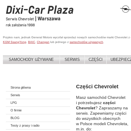
Przykro nam, jednak General Motors wycofał sprzedaż nowych samochodów marki Chevrolet z
KGM SsangYong
,
BAIC
,
Changan
lub jednego z
samochodów używanych
.
SAMOCHODY UŻYWANE
SERWIS
CZĘŚCI
UBEZPIEC
Części Chevrolet
Strona główna
Serwis
Masz samochód Chevrolet
i potrzebujesz
części
LPG
Chevrolet
? Zapraszamy na
O firmie
serwis. Zapewniamy części
BLOG
do wszystkich obecnych
w Polsce modeli Chevroleta,
Testy z prasy i radio
m.in. do: