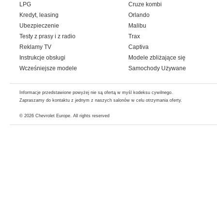
LPG
Cruze kombi
Kredyt, leasing
Orlando
Ubezpieczenie
Malibu
Testy z prasy i z radio
Trax
Reklamy TV
Captiva
Instrukcje obsługi
Modele zbliżające się
Wcześniejsze modele
Samochody Używane
Informacje przedstawione powyżej nie są ofertą w myśl kodeksu cywilnego.
Zapraszamy do kontaktu z jednym z naszych salonów w celu otrzymania oferty.
© 2026
Chevrolet Europe
. All rights reserved