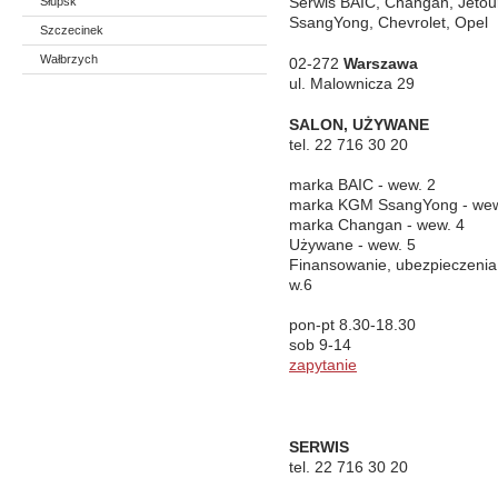
Słupsk
Serwis BAIC, Changan, Jetou
SsangYong, Chevrolet, Opel
Szczecinek
Wałbrzych
02-272
Warszawa
ul. Malownicza 29
SALON, UŻYWANE
tel. 22 716 30 20
marka BAIC - wew. 2
marka KGM SsangYong - wew
marka Changan - wew. 4
Używane - wew. 5
Finansowanie, ubezpieczenia
w.6
pon-pt 8.30-18.30
sob 9-14
zapytanie
SERWIS
tel. 22 716 30 20