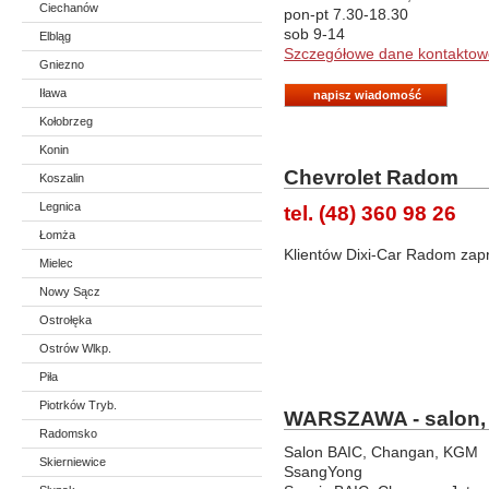
Ciechanów
pon-pt 7.30-18.30
sob 9-14
Elbląg
Szczegółowe dane kontaktow
Gniezno
Iława
napisz wiadomość
Kołobrzeg
Konin
Chevrolet Radom
Koszalin
Legnica
tel. (48) 360 98 26
Łomża
Klientów Dixi-Car Radom za
Mielec
Nowy Sącz
Ostrołęka
Ostrów Wlkp.
Piła
Piotrków Tryb.
WARSZAWA - salon, 
Radomsko
Salon BAIC, Changan, KGM
Skierniewice
SsangYong