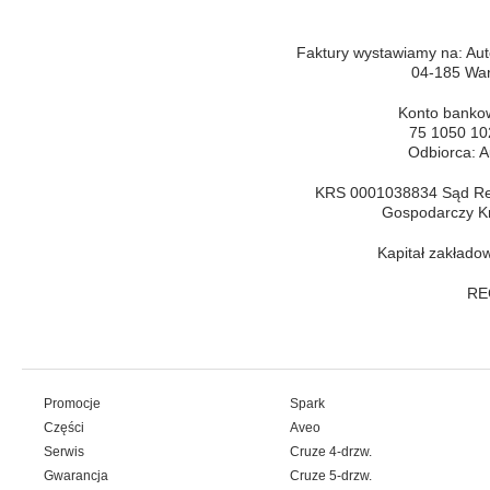
Faktury wystawiamy na: Autow
04-185 Wa
Konto bankow
75 1050 10
Odbiorca: A
KRS 0001038834 Sąd Rej
Gospodarczy K
Kapitał zakładow
RE
Promocje
Spark
Części
Aveo
Serwis
Cruze 4-drzw.
Gwarancja
Cruze 5-drzw.