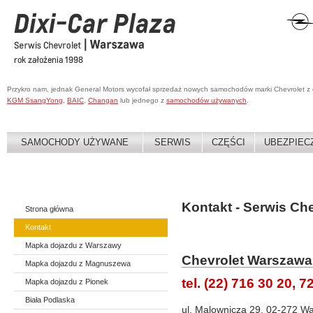
Przykro nam, jednak General Motors wycofał sprzedaż nowych samochodów marki Chevrolet z
KGM SsangYong
,
BAIC
,
Changan
lub jednego z
samochodów używanych
.
SAMOCHODY UŻYWANE
SERWIS
CZĘŚCI
UBEZPIEC
Kontakt - Serwis C
Strona główna
Kontakt
Mapka dojazdu z Warszawy
Chevrolet Warszawa
Mapka dojazdu z Magnuszewa
tel. (22) 716 30 20, 7
Mapka dojazdu z Pionek
Biała Podlaska
ul. Malownicza 29, 02-272 W