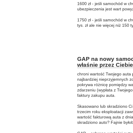
1600 zł - jeśli samochód w chw
ubezpieczenia jest wart powyżej
1750 zł - jeśli samochód w ch
tys. zł ale nie więcej niż 150 ty
GAP na nowy samoch
właśnie przez Ciebi
chroni wartość Twojego auta 
najbardziej nieprzyjemnych z
pokrywa różnicę pomiędzy wa
zdarzeniu (wypłata z Twojeg
faktury zakupu auta.
Skasowano lub skradziono Ci 
trzecim roku eksploatacji za
wartość fakturową auta z dni
skradziono auto? Fajnie było