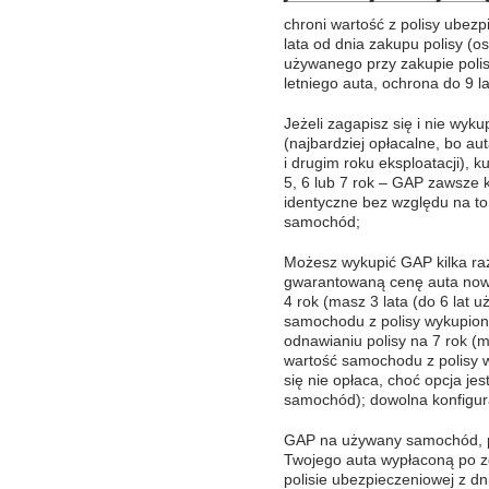
chroni wartość z polisy ubez
lata od dnia zakupu polisy (
używanego przy zakupie polisy
letniego auta, ochrona do 9 la
Jeżeli zagapisz się i nie wy
(najbardziej opłacalne, bo au
i drugim roku eksploatacji), 
5, 6 lub 7 rok – GAP zawsze 
identyczne bez względu na t
samochód;
Możesz wykupić GAP kilka ra
gwarantowaną cenę auta nowe
4 rok (masz 3 lata (do 6 lat
samochodu z polisy wykupionej
odnawianiu polisy na 7 rok (m
wartość samochodu z polisy wy
się nie opłaca, choć opcja jest
samochód); dowolna konfigura
GAP na używany samochód, p
Twojego auta wypłaconą po zd
polisie ubezpieczeniowej z dn