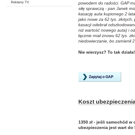
Reklamy TV
powodem do radości. GAP ma
siłę sprawczą - pan Janek mia
kasację auta kupionego 2 lat
jako nowe za 62 tys. złotych;
kasacji odebrał odszkodowanie
niż wartość nowego auta) i o
łącznie miał znowu 62 tys. z
niedowierzanie, bo zamienił 2
Nie wierzysz? To tak działa!
Zapytaj o GAP
Koszt ubezpieczeni
1350 zł - jeśli samochód w 
ubezpieczenia jest wart do 5