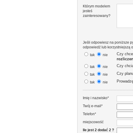
Którym modelem
jesteś
zainteresowany?
Jeśli odpowiesz na poniższe py
odpowiedź lub korzystniejszą o
Czy chce
tak
nie
rozlicze
Czy chci
tak
nie
Czy plan
tak
nie
Prowadz
tak
nie
Imię i nazwisko*
Twój e-mail*
Telefon*
miejscowość
Ile jest 2 dodać 2 ?