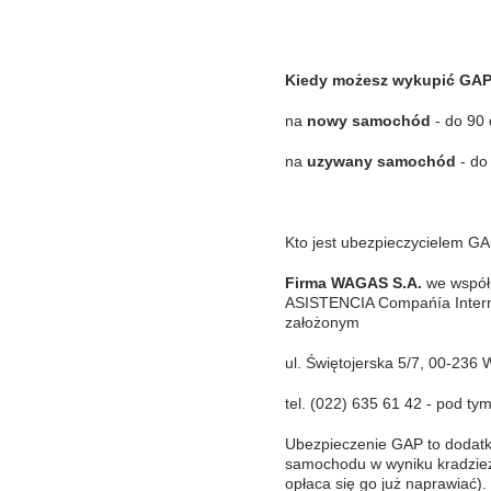
Kiedy możesz wykupić GA
na
nowy samochód
- do 90 
na
uzywany samochód
- do
Kto jest ubezpieczycielem G
Firma WAGAS S.A.
we współ
ASISTENCIA Compańía Intern
założonym
ul. Świętojerska 5/7, 00-236
tel. (022) 635 61 42 - pod t
Ubezpieczenie GAP to dodatk
samochodu w wyniku kradzieży
opłaca się go już naprawiać).