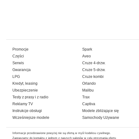
Promocje
Spark
Części
Aveo
Serwis
Cruze 4-drzw.
Gwarancja
Cruze 5-drzw.
LPG
Cruze kombi
Kredyt, leasing
Orlando
Ubezpieczenie
Malibu
Testy z prasy i z radio
Trax
Reklamy TV
Captiva
Instrukcje obsługi
Modele zbliżające się
Wcześniejsze modele
Samochody Używane
Informacje przedstawione powyżej nie są ofertą w myśl kodeksu cywilnego.
Zapraszamy do kontaktu z jednym z naszych salonów w celu otrzymania oferty.