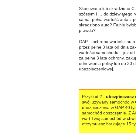
Skasowano lub skradziono Ci a
szóstym i … do dziewiątego r
samą, pełną wartość auta z p
skradziono auto? Fajnie było
prawda?
GAP – ochrona wartości auta
przez pełne 3 lata od dnia z
wartości samochodu – już od 1
za pełne 3 lata ochrony, zak
odnowienia polisy lub do 30 d
ubezpieczeniowej.
Przykład 2 -
ubezpieczasz
swój używany samochód w G
ubezpieczenia w GAP 40 tys. 
samochód doszczętnie. Z AC o
wart Twój samochód w chwi
otrzymujesz brakujące 15 tys