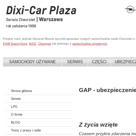
Przykro nam, jednak General Motors wycofał sprzedaż nowych samochodów marki Chevrolet z
KGM SsangYong
,
BAIC
,
Changan
lub jednego z
samochodów używanych
.
SAMOCHODY UŻYWANE
SERWIS
CZĘŚCI
UBEZPIEC
GAP - ubezpieczenie
Strona główna
Serwis
LPG
O firmie
BLOG
Z życia wzięte
Testy z prasy i radio
Czasem przykre zdarzenia m