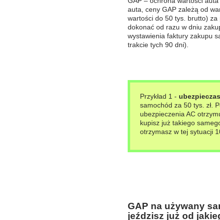
GAP – ochrona wartości auta p
auta, ceny GAP zależą od war
wartości do 50 tys. brutto) z
dokonać od razu w dniu zaku
wystawienia faktury zakupu 
trakcie tych 90 dni).
Przykład 1 -
ubezpiecza
samochód za 50 tys. zł. P
ubezpieczenia AC otrzymuje
kupisz już takiego sam
otrzymasz w tej sytuacji 10
GAP na używany samo
jeździsz już od jaki