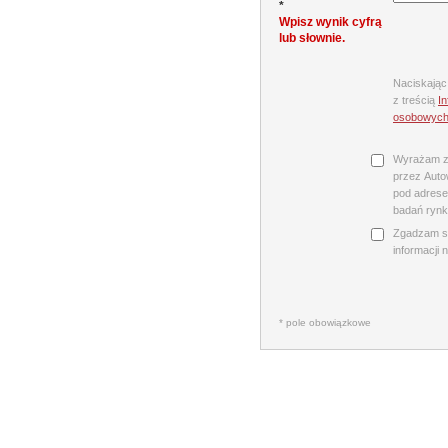
*
Wpisz wynik cyfrą
lub słownie.
Naciskając
z treścią
I
osobowyc
Wyrażam z
przez Autow
pod adrese
badań rynk
Zgadzam s
informacji 
* pole obowiązkowe