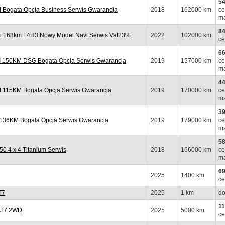
54
Bogata Opcja Business Serwis Gwarancja
2018
162000 km
ce
ma
84
i 163km L4H3 Nowy Model Navi Serwis Vat23%
2022
102000 km
ce
66
 150KM DSG Bogata Opcja Serwis Gwarancja
2019
157000 km
ce
ma
44
 115KM Bogata Opcja Serwis Gwarancja
2019
170000 km
ce
ma
39
 136KM Bogata Opcja Serwis Gwarancja
2019
179000 km
ce
ma
58
 4 x 4 Titanium Serwis
2018
166000 km
ce
ma
69
2025
1400 km
ce
T7
2025
1 km
do
11
 AT7 2WD
2025
5000 km
ce