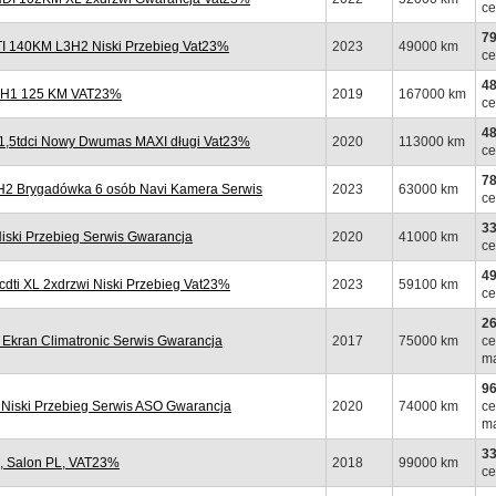
ce
79
 140KM L3H2 Niski Przebieg Vat23%
2023
49000 km
ce
48
L2H1 125 KM VAT23%
2019
167000 km
ce
48
1,5tdci Nowy Dwumas MAXI długi Vat23%
2020
113000 km
ce
78
H2 Brygadówka 6 osób Navi Kamera Serwis
2023
63000 km
ce
33
iski Przebieg Serwis Gwarancja
2020
41000 km
ce
49
i XL 2xdrzwi Niski Przebieg Vat23%
2023
59100 km
ce
26
Ekran Climatronic Serwis Gwarancja
2017
75000 km
ce
ma
96
iski Przebieg Serwis ASO Gwarancja
2020
74000 km
ce
ma
33
, Salon PL, VAT23%
2018
99000 km
ce