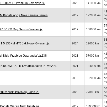
55
i 150KM L3 Premium Navi Vat23%
2020
141000 km
ce
41
M Bogata opcja Navi Kamera Serwis
2017
122000 km
ce
ma
74
 180 KM Dsg Serwis Gwarancja
2017
168000 km
ce
ma
63
 1.5 136KM MT6 Jak Nowy Gwarancja
2024
12000 km
ce
ma
42
di Niski Przebieg Gwarancja Vat23%
2021
57000 km
ce
17
 P 400KM HSE R-Dynamic Salon PL Vat23%
2021
124000 km
ce
43
2015
162000 km
ce
ma
56
0KM Niski Przebieg Salon PL
2020
77000 km
ce
ma
48
ogata Wersja Niski Przebieg
2017
119000 km
ce