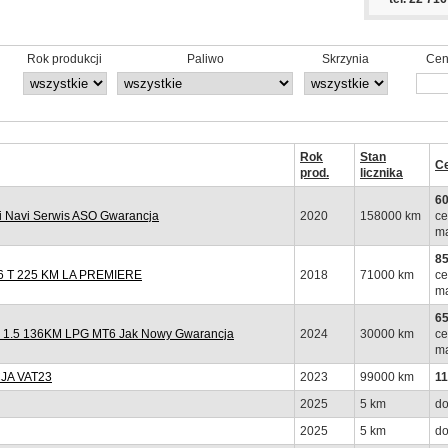
Rok produkcji
Paliwo
Skrzynia
Cen
Rok
Stan
C
prod.
licznika
60
 Navi Serwis ASO Gwarancja
2020
158000 km
ce
ma
85
 T 225 KM LA PREMIERE
2018
71000 km
ce
ma
65
y 1.5 136KM LPG MT6 Jak Nowy Gwarancja
2024
30000 km
ce
ma
JA VAT23
2023
99000 km
11
2025
5 km
do
2025
5 km
do