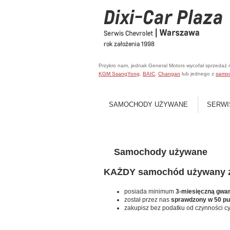
Przykro nam, jednak General Motors wycofał sprzedaż
KGM SsangYong
,
BAIC
,
Changan
lub jednego z
samo
SAMOCHODY UŻYWANE
SERWI
Samochody używane
KAŻDY samochód używany za
posiada minimum
3-miesięczną gwa
został przez nas
sprawdzony w 50 p
zakupisz bez podatku od czynności c