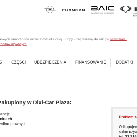
 nowych samochodów marki Chevrolet z całej Europy – zapraszamy do zakupu
samochodu
chodów używanych
.
S
CZĘŚCI
UBEZPIECZENIA
FINANSOWANIE
DODATKI
kupiony w Dixi-Car Plaza:
rancję
Problem z
unktach
ywilno-prawnych
Odkupujem
salon uży
tel. 22 71