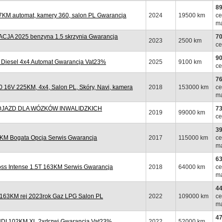
89
KM automat, kamery 360, salon PL Gwarancja
2024
19500 km
ce
ma
A 2025 benzyna 1.5 skrzynia Gwarancja
70
2023
2500 km
ce
90
Diesel 4x4 Automat Gwarancja Vat23%
2025
9100 km
ce
76
6V 225KM, 4x4, Salon PL, Skóry, Navi, kamera
2018
153000 km
ce
ma
PODJAZD DLA WÓZKÓW INWALIDZKICH
73
2019
99000 km
ce
39
KM Bogata Opcja Serwis Gwarancja
2017
115000 km
ce
ma
63
ss Intense 1.5T 163KM Serwis Gwarancja
2018
64000 km
ce
ma
44
163KM rej 2023rok Gaz LPG Salon PL
2022
109000 km
ce
ma
47
HDI 102KM XL 2xdrzwi Gwarancja Vat23%
2022
52000 km