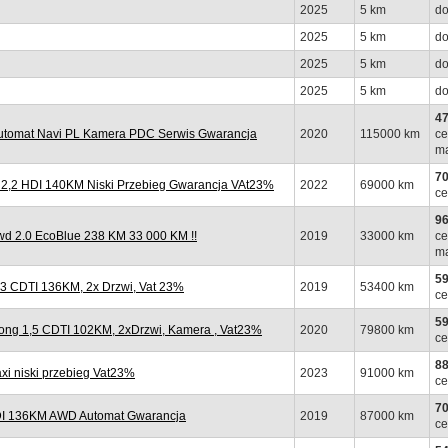
2025
5 km
do
2025
5 km
do
2025
5 km
do
2025
5 km
do
47
tomat Navi PL Kamera PDC Serwis Gwarancja
2020
115000 km
ce
ma
70
,2 HDI 140KM Niski Przebieg Gwarancja VAt23%
2022
69000 km
ce
96
 2.0 EcoBlue 238 KM 33 000 KM !!
2019
33000 km
ce
ma
59
 CDTI 136KM, 2x Drzwi, Vat 23%
2019
53400 km
ce
59
ng 1,5 CDTI 102KM, 2xDrzwi, Kamera , Vat23%
2020
79800 km
ce
88
 niski przebieg Vat23%
2023
91000 km
ce
70
I 136KM AWD Automat Gwarancja
2019
87000 km
ce