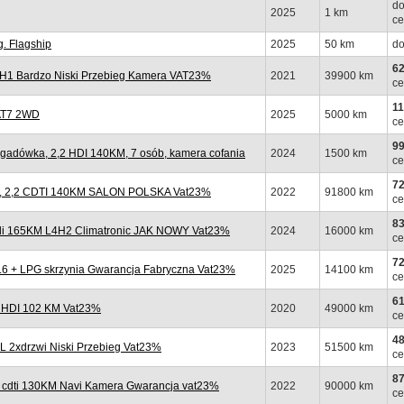
do
2025
1 km
ce
. Flagship
2025
50 km
do
62
1H1 Bardzo Niski Przebieg Kamera VAT23%
2021
39900 km
ce
11
 AT7 2WD
2025
5000 km
ce
99
adówka, 2,2 HDI 140KM, 7 osób, kamera cofania
2024
1500 km
ce
72
, 2,2 CDTI 140KM SALON POLSKA Vat23%
2022
91800 km
ce
83
di 165KM L4H2 Climatronic JAK NOWY Vat23%
2024
16000 km
ce
72
 + LPG skrzynia Gwarancja Fabryczna Vat23%
2025
14100 km
ce
61
 HDI 102 KM Vat23%
2020
49000 km
ce
48
 2xdrzwi Niski Przebieg Vat23%
2023
51500 km
ce
87
 cdti 130KM Navi Kamera Gwarancja vat23%
2022
90000 km
ce