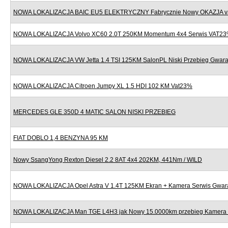
NOWA LOKALIZACJA BAIC EU5 ELEKTRYCZNY Fabrycznie Nowy OKAZJA v
NOWA LOKALIZACJA Volvo XC60 2.0T 250KM Momentum 4x4 Serwis VAT2
NOWA LOKALIZACJA VW Jetta 1.4 TSI 125KM SalonPL Niski Przebieg Gwara
NOWA LOKALIZACJA Citroen Jumpy XL 1.5 HDI 102 KM Vat23%
MERCEDES GLE 350D 4 MATIC SALON NISKI PRZEBIEG
FIAT DOBLO 1,4 BENZYNA 95 KM
Nowy SsangYong Rexton Diesel 2.2 8AT 4x4 202KM, 441Nm / WILD
NOWA LOKALIZACJA Opel Astra V 1.4T 125KM Ekran + Kamera Serwis Gwar
NOWA LOKALIZACJA Man TGE L4H3 jak Nowy 15.0000km przebieg Kamera