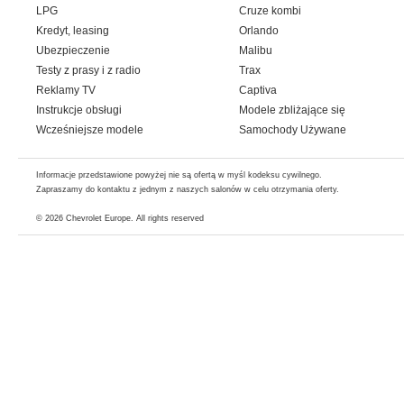
LPG
Cruze kombi
Kredyt, leasing
Orlando
Ubezpieczenie
Malibu
Testy z prasy i z radio
Trax
Reklamy TV
Captiva
Instrukcje obsługi
Modele zbliżające się
Wcześniejsze modele
Samochody Używane
Informacje przedstawione powyżej nie są ofertą w myśl kodeksu cywilnego.
Zapraszamy do kontaktu z jednym z naszych salonów w celu otrzymania oferty.
© 2026
Chevrolet Europe
. All rights reserved