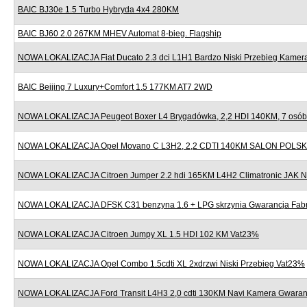
BAIC BJ30e 1.5 Turbo Hybryda 4x4 280KM
BAIC BJ60 2.0 267KM MHEV Automat 8-bieg. Flagship
NOWA LOKALIZACJA Fiat Ducato 2.3 dci L1H1 Bardzo Niski Przebieg Kame
BAIC Beijing 7 Luxury+Comfort 1.5 177KM AT7 2WD
NOWA LOKALIZACJA Peugeot Boxer L4 Brygadówka, 2,2 HDI 140KM, 7 osób,
NOWA LOKALIZACJA Opel Movano C L3H2, 2,2 CDTI 140KM SALON POLSK
NOWA LOKALIZACJA Citroen Jumper 2.2 hdi 165KM L4H2 Climatronic JAK
NOWA LOKALIZACJA DFSK C31 benzyna 1.6 + LPG skrzynia Gwarancja Fab
NOWA LOKALIZACJA Citroen Jumpy XL 1.5 HDI 102 KM Vat23%
NOWA LOKALIZACJA Opel Combo 1.5cdti XL 2xdrzwi Niski Przebieg Vat23%
NOWA LOKALIZACJA Ford Transit L4H3 2,0 cdti 130KM Navi Kamera Gwaran