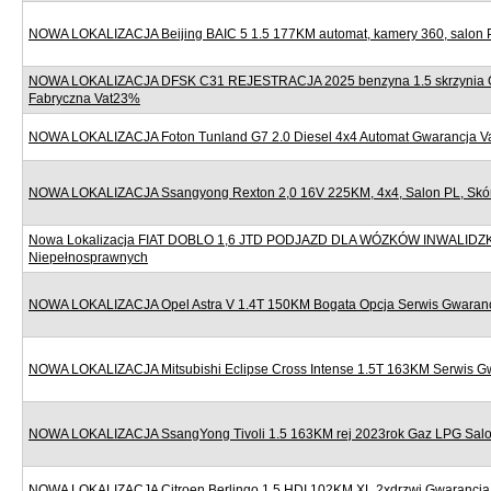
NOWA LOKALIZACJA Beijing BAIC 5 1.5 177KM automat, kamery 360, salon 
NOWA LOKALIZACJA DFSK C31 REJESTRACJA 2025 benzyna 1.5 skrzynia 
Fabryczna Vat23%
NOWA LOKALIZACJA Foton Tunland G7 2.0 Diesel 4x4 Automat Gwarancja 
NOWA LOKALIZACJA Ssangyong Rexton 2,0 16V 225KM, 4x4, Salon PL, Skór
Nowa Lokalizacja FIAT DOBLO 1,6 JTD PODJAZD DLA WÓZKÓW INWALIDZ
Niepełnosprawnych
NOWA LOKALIZACJA Opel Astra V 1.4T 150KM Bogata Opcja Serwis Gwaran
NOWA LOKALIZACJA Mitsubishi Eclipse Cross Intense 1.5T 163KM Serwis G
NOWA LOKALIZACJA SsangYong Tivoli 1.5 163KM rej 2023rok Gaz LPG Sal
NOWA LOKALIZACJA Citroen Berlingo 1.5 HDI 102KM XL 2xdrzwi Gwarancj