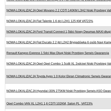
NOWA LOKALIZACJA Opel Movano 2.2 CDTI 140KM L3H2 Niski Przebieg Va
NOWA LOKALIZACJA Fiat Talento 1.6 dci L2H1 125 KM VAT23%
NOWA LOKALIZACJA Ford Transit Connect 1,5tdci Nowy Dwumas MAXI dług
NOWA LOKALIZACJA Fiat Ducato 2.2 jtd L2H2 Brygadówka 6 osób Navi Kame
Renault Kangoo Express 1.5dci Max Długi Niski Przebieg Serwis Gwarancja
NOWA LOKALIZACJA Opel Opel Combo 1.5cdti XL 2xdrzwi Niski Przebieg V
NOWA LOKALIZACJA Toyota Aygo 1.0 Kolor Ekran Climatronic Serwis Gwara
NOWA LOKALIZACJA Hyundai i30N 275KM Niski Przebieg Serwis ASO Gwar
Opel Combo VAN XL L2H1 1,6 CDTI 102KM, Salon PL, VAT23%