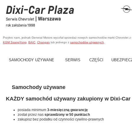
Przykro nam, jednak General Motors wycofał sprzedaż nowych samochodów marki Chevrolet z
KGM SsangYong
,
BAIC
,
Changan
lub jednego z
samochodów używanych
.
SAMOCHODY UŻYWANE
SERWIS
CZĘŚCI
UBEZPIEC
Samochody używane
KAŻDY samochód używany zakupiony w Dixi-Car 
posiada minimum
3-miesięczną gwarancję
został przez nas
sprawdzony w 50 punktach
zakupisz bez podatku od czynności cywilno-prawnych