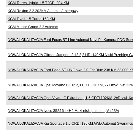
KGM Torres Hybrid 1.5 T?GDi 204 KM
KGM Rexton 2.2 202KM Automat 8-biegowy
KGM Tivoli 1.5 Turbo 163 KM
KGM Musso Grand 2.2 Automat
NOWA LOKALIZACJA Ford Focus ST Line Automat Navi PL Kamera PDC Serw
NOWA LOKALIZACJA Citroen Jumper L3H2 2,2 HDI 140KM Niski Przebieg G
NOWA LOKALIZACJA Ford Edge ST-LINE awd 2.0 EcoBlue 238 KM 33 000 KM
NOWA LOKALIZACJA Opel Movano L3H2 2,3 CDTI 136KM, 2x Drzwi, Vat 23
NOWA LOKALIZACJA Opel Vivaro C Extra Long 1,5 CDTI 102KM, 2xDrzwi, K
NOWA LOKALIZACJA Iveco 35S16 L4H2 Maxi niski przebieg Vat23%
NOWA LOKALIZACJA Kia Sportage 1.6 CRDI 136KM AWD Automat Gwarancj