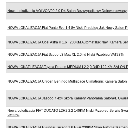
Nowa Lokalizacja VOLVO V90 2.0 D4 Salon Bezwypadkowy Doinwestowany
NOWA LOKALIZACJA Fiat Punto Evo 1.4 8v Niski Przebieg Jak Nowy Salon P
NOWA LOKALIZACJA Opel Astra K 1.6T 200KM Automat Ilux Navi Kamera Se
NOWA LOKALIZACJA Fiat Scudo L3 Max XL 2.0 jtd Niski Przebieg VAT23%
NOWA LOKAZLIZACJA Toyota Proace MEDIUM L2 2,0 D4D 122 KM SALON
NOWA LOKALIZACJA Citroen Berlingo Multispace Climatronic Kamera Salon
NOWA LOKALIZACJA Jaecoo 7 4x4 Skóra Kamery Panorama SalonPL Gwara
Nowa Lokalizacja FIAT DUCATO L2H2 2,2 140KM Niski Przebieg Serwis Gwa
Vat23%
NOWA LOKALIZACJA Hyundai Tucson 1.6 HEV 230KM Skóa Automat Kamery 