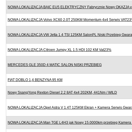
NOWA LOKALIZACJA BAIC EU5 ELEKTRYCZNY Fabrycznie Nowy OKAZJA v
NOWA LOKALIZACJA Volvo XC60 2.0T 250KM Momentum 4x4 Serwis VAT2
NOWA LOKALIZACJA VW Jetta 1.4 TSI 125KM SalonPL Niski Przebieg Gwara
NOWA LOKALIZACJA Citroen Jumpy XL 1.5 HDI 102 KM Vat23%
MERCEDES GLE 350D 4 MATIC SALON NISKI PRZEBIEG
FIAT DOBLO 1,4 BENZYNA 95 KM
Nowy SsangYong Rexton Diesel 2.2 8AT 4x4 202KM, 441Nm / WILD
NOWA LOKALIZACJA Opel Astra V 1.4T 125KM Ekran + Kamera Serwis Gwar
NOWA LOKALIZACJA Man TGE L4H3 jak Nowy 15.0000km przebieg Kamera