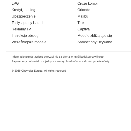
LPG
Cruze kombi
Kredyt, leasing
Orlando
Ubezpieczenie
Malibu
Testy z prasy i z radio
Trax
Reklamy TV
Captiva
Instrukcje obsługi
Modele zbliżające się
Wcześniejsze modele
Samochody Używane
Informacje przedstawione powyżej nie są ofertą w myśl kodeksu cywilnego.
Zapraszamy do kontaktu z jednym z naszych salonów w celu otrzymania oferty.
© 2026
Chevrolet Europe
. All rights reserved