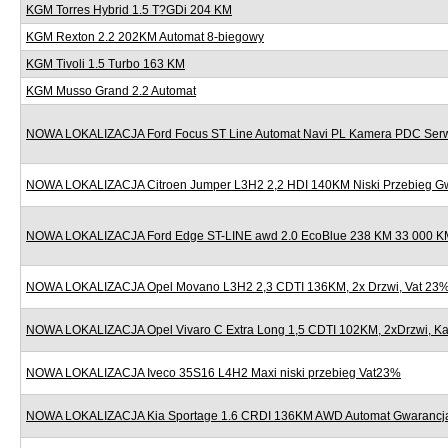
KGM Torres Hybrid 1.5 T?GDi 204 KM
KGM Rexton 2.2 202KM Automat 8-biegowy
KGM Tivoli 1.5 Turbo 163 KM
KGM Musso Grand 2.2 Automat
NOWA LOKALIZACJA Ford Focus ST Line Automat Navi PL Kamera PDC Serw
NOWA LOKALIZACJA Citroen Jumper L3H2 2,2 HDI 140KM Niski Przebieg G
NOWA LOKALIZACJA Ford Edge ST-LINE awd 2.0 EcoBlue 238 KM 33 000 KM
NOWA LOKALIZACJA Opel Movano L3H2 2,3 CDTI 136KM, 2x Drzwi, Vat 23
NOWA LOKALIZACJA Opel Vivaro C Extra Long 1,5 CDTI 102KM, 2xDrzwi, K
NOWA LOKALIZACJA Iveco 35S16 L4H2 Maxi niski przebieg Vat23%
NOWA LOKALIZACJA Kia Sportage 1.6 CRDI 136KM AWD Automat Gwarancj