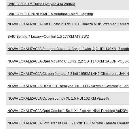
BAIC BJ30e 1.5 Turbo Hybryda 4x4 280KM
BAIC BJ60 2.0 267KM MHEV Automat 8-bieg. Flagship
NOWA LOKALIZACJA Fiat Ducato 2.3 dci L1H1 Bardzo Niski Przebieg Kame
BAIC Beijing 7 Luxury+Comfort 1.5 177KM AT7 2WD
NOWA LOKALIZACJA Peugeot Boxer L4 Brygadówka, 2,2 HDI 140KM, 7 osób,
NOWA LOKALIZACJA Opel Movano C L3H2, 2,2 CDTI 140KM SALON POLSK
NOWA LOKALIZACJA Citroen Jumper 2.2 hdi 165KM L4H2 Climatronic JAK
NOWA LOKALIZACJA DFSK C31 benzyna 1.6 + LPG skrzynia Gwarancja Fab
NOWA LOKALIZACJA Citroen Jumpy XL 1.5 HDI 102 KM Vat23%
NOWA LOKALIZACJA Opel Combo 1.5cdti XL 2xdrzwi Niski Przebieg Vat23%
NOWA LOKALIZACJA Ford Transit L4H3 2,0 cdti 130KM Navi Kamera Gwaran