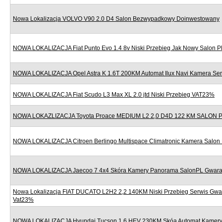
Nowa Lokalizacja VOLVO V90 2.0 D4 Salon Bezwypadkowy Doinwestowany
NOWA LOKALIZACJA Fiat Punto Evo 1.4 8v Niski Przebieg Jak Nowy Salon P
NOWA LOKALIZACJA Opel Astra K 1.6T 200KM Automat Ilux Navi Kamera Se
NOWA LOKALIZACJA Fiat Scudo L3 Max XL 2.0 jtd Niski Przebieg VAT23%
NOWA LOKAZLIZACJA Toyota Proace MEDIUM L2 2,0 D4D 122 KM SALON
NOWA LOKALIZACJA Citroen Berlingo Multispace Climatronic Kamera Salon
NOWA LOKALIZACJA Jaecoo 7 4x4 Skóra Kamery Panorama SalonPL Gwara
Nowa Lokalizacja FIAT DUCATO L2H2 2,2 140KM Niski Przebieg Serwis Gwa
Vat23%
NOWA LOKALIZACJA Hyundai Tucson 1.6 HEV 230KM Skóa Automat Kamery 