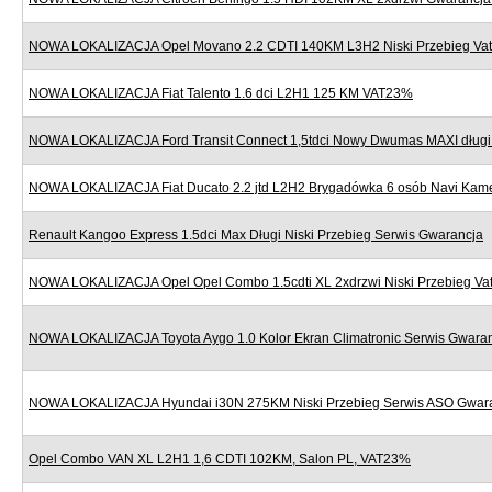
NOWA LOKALIZACJA Opel Movano 2.2 CDTI 140KM L3H2 Niski Przebieg Va
NOWA LOKALIZACJA Fiat Talento 1.6 dci L2H1 125 KM VAT23%
NOWA LOKALIZACJA Ford Transit Connect 1,5tdci Nowy Dwumas MAXI dług
NOWA LOKALIZACJA Fiat Ducato 2.2 jtd L2H2 Brygadówka 6 osób Navi Kame
Renault Kangoo Express 1.5dci Max Długi Niski Przebieg Serwis Gwarancja
NOWA LOKALIZACJA Opel Opel Combo 1.5cdti XL 2xdrzwi Niski Przebieg V
NOWA LOKALIZACJA Toyota Aygo 1.0 Kolor Ekran Climatronic Serwis Gwara
NOWA LOKALIZACJA Hyundai i30N 275KM Niski Przebieg Serwis ASO Gwar
Opel Combo VAN XL L2H1 1,6 CDTI 102KM, Salon PL, VAT23%