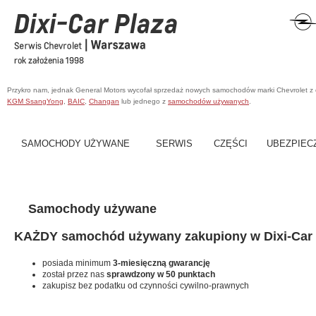
Przykro nam, jednak General Motors wycofał sprzedaż nowych samochodów marki Chevrolet z
KGM SsangYong
,
BAIC
,
Changan
lub jednego z
samochodów używanych
.
SAMOCHODY UŻYWANE
SERWIS
CZĘŚCI
UBEZPIEC
Samochody używane
KAŻDY samochód używany zakupiony w Dixi-Car 
posiada minimum
3-miesięczną gwarancję
został przez nas
sprawdzony w 50 punktach
zakupisz bez podatku od czynności cywilno-prawnych