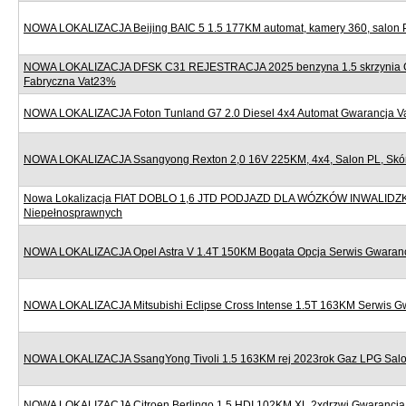
NOWA LOKALIZACJA Beijing BAIC 5 1.5 177KM automat, kamery 360, salon 
NOWA LOKALIZACJA DFSK C31 REJESTRACJA 2025 benzyna 1.5 skrzynia 
Fabryczna Vat23%
NOWA LOKALIZACJA Foton Tunland G7 2.0 Diesel 4x4 Automat Gwarancja 
NOWA LOKALIZACJA Ssangyong Rexton 2,0 16V 225KM, 4x4, Salon PL, Skór
Nowa Lokalizacja FIAT DOBLO 1,6 JTD PODJAZD DLA WÓZKÓW INWALIDZ
Niepełnosprawnych
NOWA LOKALIZACJA Opel Astra V 1.4T 150KM Bogata Opcja Serwis Gwaran
NOWA LOKALIZACJA Mitsubishi Eclipse Cross Intense 1.5T 163KM Serwis G
NOWA LOKALIZACJA SsangYong Tivoli 1.5 163KM rej 2023rok Gaz LPG Sal
NOWA LOKALIZACJA Citroen Berlingo 1.5 HDI 102KM XL 2xdrzwi Gwarancj