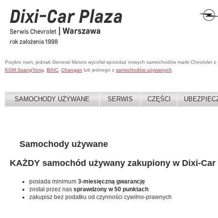
Przykro nam, jednak General Motors wycofał sprzedaż nowych samochodów marki Chevrolet z
KGM SsangYong
,
BAIC
,
Changan
lub jednego z
samochodów używanych
.
SAMOCHODY UŻYWANE
SERWIS
CZĘŚCI
UBEZPIEC
Samochody używane
KAŻDY samochód używany zakupiony w Dixi-Car 
posiada minimum
3-miesięczną gwarancję
został przez nas
sprawdzony w 50 punktach
zakupisz bez podatku od czynności cywilno-prawnych