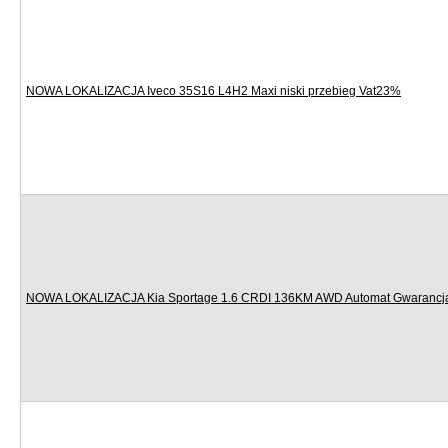
NOWA LOKALIZACJA Iveco 35S16 L4H2 Maxi niski przebieg Vat23%
NOWA LOKALIZACJA Kia Sportage 1.6 CRDI 136KM AWD Automat Gwarancj