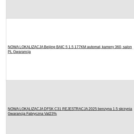
NOWA LOKALIZACJA Beijing BAIC 5 1.5 177KM automat, kamery 360, salon
PL Gwarancja
NOWA LOKALIZACJA DFSK C31 REJESTRACJA 2025 benzyna 1.5 skrzynia
Gwarancja Fabryczna Vat23%