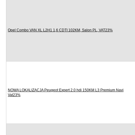
Opel Combo VAN XL L2H1 1,6 CDTI 102KM, Salon PL, VAT23%
NOWA LOKALIZACJA Peugeot Expert 2.0 hdi 150KM L3 Premium Navi
Vat23%