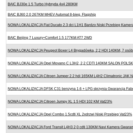
BAIC BJ30e 1.5 Turbo Hybryda 4x4 280KM
BAIC BJ60 2.0 267KM MHEV Automat 8-bieg. Flagship
NOWA LOKALIZACJA Fiat Ducato 2.3 dci L1H1 Bardzo Niski Przebieg Kame
BAIC Beijing 7 Luxury+Comfort 1.5 177KM AT7 2WD
NOWA LOKALIZACJA Peugeot Boxer L4 Brygadówka, 2,2 HDI 140KM, 7 osób,
NOWA LOKALIZACJA Opel Movano C L3H2, 2,2 CDTI 140KM SALON POLSK
NOWA LOKALIZACJA Citroen Jumper 2.2 hdi 165KM L4H2 Climatronic JAK
NOWA LOKALIZACJA DFSK C31 benzyna 1.6 + LPG skrzynia Gwarancja Fab
NOWA LOKALIZACJA Citroen Jumpy XL 1.5 HDI 102 KM Vat23%
NOWA LOKALIZACJA Opel Combo 1.5cdti XL 2xdrzwi Niski Przebieg Vat23%
NOWA LOKALIZACJA Ford Transit L4H3 2,0 cdti 130KM Navi Kamera Gwaran