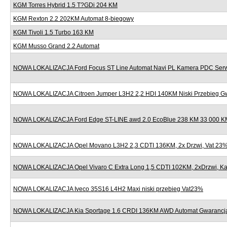
KGM Torres Hybrid 1.5 T?GDi 204 KM
KGM Rexton 2.2 202KM Automat 8-biegowy
KGM Tivoli 1.5 Turbo 163 KM
KGM Musso Grand 2.2 Automat
NOWA LOKALIZACJA Ford Focus ST Line Automat Navi PL Kamera PDC Serw
NOWA LOKALIZACJA Citroen Jumper L3H2 2,2 HDI 140KM Niski Przebieg G
NOWA LOKALIZACJA Ford Edge ST-LINE awd 2.0 EcoBlue 238 KM 33 000 KM
NOWA LOKALIZACJA Opel Movano L3H2 2,3 CDTI 136KM, 2x Drzwi, Vat 23
NOWA LOKALIZACJA Opel Vivaro C Extra Long 1,5 CDTI 102KM, 2xDrzwi, K
NOWA LOKALIZACJA Iveco 35S16 L4H2 Maxi niski przebieg Vat23%
NOWA LOKALIZACJA Kia Sportage 1.6 CRDI 136KM AWD Automat Gwarancj