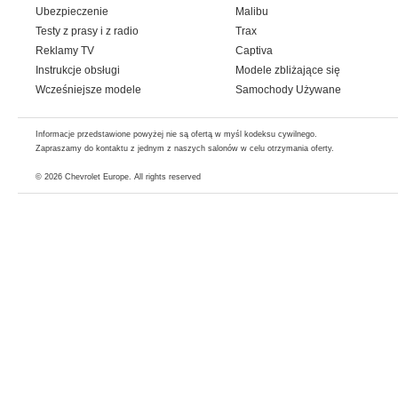
Ubezpieczenie
Malibu
Testy z prasy i z radio
Trax
Reklamy TV
Captiva
Instrukcje obsługi
Modele zbliżające się
Wcześniejsze modele
Samochody Używane
Informacje przedstawione powyżej nie są ofertą w myśl kodeksu cywilnego.
Zapraszamy do kontaktu z jednym z naszych salonów w celu otrzymania oferty.
© 2026
Chevrolet Europe
. All rights reserved