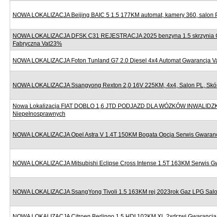
NOWA LOKALIZACJA Beijing BAIC 5 1.5 177KM automat, kamery 360, salon 
NOWA LOKALIZACJA DFSK C31 REJESTRACJA 2025 benzyna 1.5 skrzynia 
Fabryczna Vat23%
NOWA LOKALIZACJA Foton Tunland G7 2.0 Diesel 4x4 Automat Gwarancja 
NOWA LOKALIZACJA Ssangyong Rexton 2,0 16V 225KM, 4x4, Salon PL, Skór
Nowa Lokalizacja FIAT DOBLO 1,6 JTD PODJAZD DLA WÓZKÓW INWALIDZ
Niepełnosprawnych
NOWA LOKALIZACJA Opel Astra V 1.4T 150KM Bogata Opcja Serwis Gwaran
NOWA LOKALIZACJA Mitsubishi Eclipse Cross Intense 1.5T 163KM Serwis G
NOWA LOKALIZACJA SsangYong Tivoli 1.5 163KM rej 2023rok Gaz LPG Sal
NOWA LOKALIZACJA Citroen Berlingo 1.5 HDI 102KM XL 2xdrzwi Gwarancj