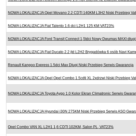
NOWA LOKALIZACJA Opel Movano 2.2 CDTI 140KM L3H2 Niski Przebieg Va
NOWA LOKALIZACJA Fiat Talento 1.6 dci L2H1 125 KM VAT23%
NOWA LOKALIZACJA Ford Transit Connect 1,5tdci Nowy Dwumas MAXI dług
NOWA LOKALIZACJA Fiat Ducato 2.2 jtd L2H2 Brygadówka 6 osób Navi Kame
Renault Kangoo Express 1.5dci Max Długi Niski Przebieg Serwis Gwarancja
NOWA LOKALIZACJA Opel Opel Combo 1.5cdti XL 2xdrzwi Niski Przebieg V
NOWA LOKALIZACJA Toyota Aygo 1.0 Kolor Ekran Climatronic Serwis Gwara
NOWA LOKALIZACJA Hyundai i30N 275KM Niski Przebieg Serwis ASO Gwar
Opel Combo VAN XL L2H1 1,6 CDTI 102KM, Salon PL, VAT23%