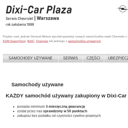
Przykro nam, jednak General Motors wycofał sprzedaż nowych samochodów marki Chevrolet z
KGM SsangYong
,
BAIC
,
Changan
lub jednego z
samochodów używanych
.
SAMOCHODY UŻYWANE
SERWIS
CZĘŚCI
UBEZPIEC
Samochody używane
KAŻDY samochód używany zakupiony w Dixi-Car 
posiada minimum
3-miesięczną gwarancję
został przez nas
sprawdzony w 50 punktach
zakupisz bez podatku od czynności cywilno-prawnych