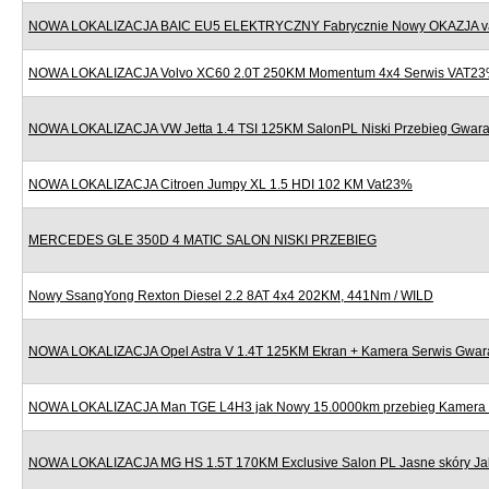
NOWA LOKALIZACJA BAIC EU5 ELEKTRYCZNY Fabrycznie Nowy OKAZJA v
NOWA LOKALIZACJA Volvo XC60 2.0T 250KM Momentum 4x4 Serwis VAT2
NOWA LOKALIZACJA VW Jetta 1.4 TSI 125KM SalonPL Niski Przebieg Gwara
NOWA LOKALIZACJA Citroen Jumpy XL 1.5 HDI 102 KM Vat23%
MERCEDES GLE 350D 4 MATIC SALON NISKI PRZEBIEG
Nowy SsangYong Rexton Diesel 2.2 8AT 4x4 202KM, 441Nm / WILD
NOWA LOKALIZACJA Opel Astra V 1.4T 125KM Ekran + Kamera Serwis Gwar
NOWA LOKALIZACJA Man TGE L4H3 jak Nowy 15.0000km przebieg Kamera
NOWA LOKALIZACJA MG HS 1.5T 170KM Exclusive Salon PL Jasne skóry J