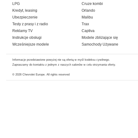
LPG
Cruze kombi
Kredyt, leasing
Orlando
Ubezpieczenie
Malibu
Testy z prasy i z radio
Trax
Reklamy TV
Captiva
Instrukcje obsługi
Modele zbliżające się
Wcześniejsze modele
Samochody Używane
Informacje przedstawione powyżej nie są ofertą w myśl kodeksu cywilnego.
Zapraszamy do kontaktu z jednym z naszych salonów w celu otrzymania oferty.
© 2026
Chevrolet Europe
. All rights reserved