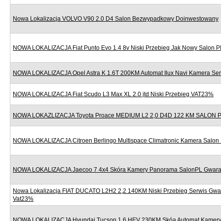
Nowa Lokalizacja VOLVO V90 2.0 D4 Salon Bezwypadkowy Doinwestowany
NOWA LOKALIZACJA Fiat Punto Evo 1.4 8v Niski Przebieg Jak Nowy Salon P
NOWA LOKALIZACJA Opel Astra K 1.6T 200KM Automat Ilux Navi Kamera Se
NOWA LOKALIZACJA Fiat Scudo L3 Max XL 2.0 jtd Niski Przebieg VAT23%
NOWA LOKAZLIZACJA Toyota Proace MEDIUM L2 2,0 D4D 122 KM SALON
NOWA LOKALIZACJA Citroen Berlingo Multispace Climatronic Kamera Salon
NOWA LOKALIZACJA Jaecoo 7 4x4 Skóra Kamery Panorama SalonPL Gwara
Nowa Lokalizacja FIAT DUCATO L2H2 2,2 140KM Niski Przebieg Serwis Gwa
Vat23%
NOWA LOKALIZACJA Hyundai Tucson 1.6 HEV 230KM Skóa Automat Kamery 