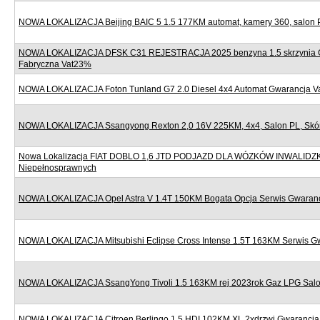
NOWA LOKALIZACJA Beijing BAIC 5 1.5 177KM automat, kamery 360, salon 
NOWA LOKALIZACJA DFSK C31 REJESTRACJA 2025 benzyna 1.5 skrzynia 
Fabryczna Vat23%
NOWA LOKALIZACJA Foton Tunland G7 2.0 Diesel 4x4 Automat Gwarancja 
NOWA LOKALIZACJA Ssangyong Rexton 2,0 16V 225KM, 4x4, Salon PL, Skór
Nowa Lokalizacja FIAT DOBLO 1,6 JTD PODJAZD DLA WÓZKÓW INWALIDZ
Niepełnosprawnych
NOWA LOKALIZACJA Opel Astra V 1.4T 150KM Bogata Opcja Serwis Gwaran
NOWA LOKALIZACJA Mitsubishi Eclipse Cross Intense 1.5T 163KM Serwis G
NOWA LOKALIZACJA SsangYong Tivoli 1.5 163KM rej 2023rok Gaz LPG Sal
NOWA LOKALIZACJA Citroen Berlingo 1.5 HDI 102KM XL 2xdrzwi Gwarancj