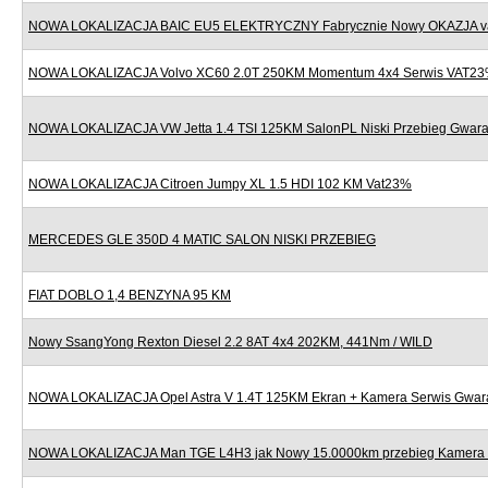
NOWA LOKALIZACJA BAIC EU5 ELEKTRYCZNY Fabrycznie Nowy OKAZJA v
NOWA LOKALIZACJA Volvo XC60 2.0T 250KM Momentum 4x4 Serwis VAT2
NOWA LOKALIZACJA VW Jetta 1.4 TSI 125KM SalonPL Niski Przebieg Gwara
NOWA LOKALIZACJA Citroen Jumpy XL 1.5 HDI 102 KM Vat23%
MERCEDES GLE 350D 4 MATIC SALON NISKI PRZEBIEG
FIAT DOBLO 1,4 BENZYNA 95 KM
Nowy SsangYong Rexton Diesel 2.2 8AT 4x4 202KM, 441Nm / WILD
NOWA LOKALIZACJA Opel Astra V 1.4T 125KM Ekran + Kamera Serwis Gwar
NOWA LOKALIZACJA Man TGE L4H3 jak Nowy 15.0000km przebieg Kamera