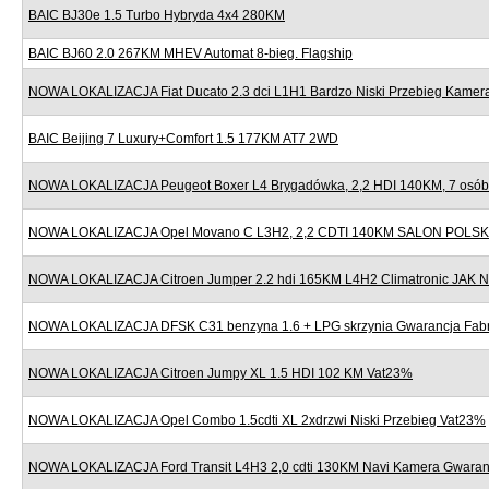
BAIC BJ30e 1.5 Turbo Hybryda 4x4 280KM
BAIC BJ60 2.0 267KM MHEV Automat 8-bieg. Flagship
NOWA LOKALIZACJA Fiat Ducato 2.3 dci L1H1 Bardzo Niski Przebieg Kame
BAIC Beijing 7 Luxury+Comfort 1.5 177KM AT7 2WD
NOWA LOKALIZACJA Peugeot Boxer L4 Brygadówka, 2,2 HDI 140KM, 7 osób,
NOWA LOKALIZACJA Opel Movano C L3H2, 2,2 CDTI 140KM SALON POLSK
NOWA LOKALIZACJA Citroen Jumper 2.2 hdi 165KM L4H2 Climatronic JAK
NOWA LOKALIZACJA DFSK C31 benzyna 1.6 + LPG skrzynia Gwarancja Fab
NOWA LOKALIZACJA Citroen Jumpy XL 1.5 HDI 102 KM Vat23%
NOWA LOKALIZACJA Opel Combo 1.5cdti XL 2xdrzwi Niski Przebieg Vat23%
NOWA LOKALIZACJA Ford Transit L4H3 2,0 cdti 130KM Navi Kamera Gwaran