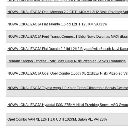
NOWA LOKALIZACJA Opel Movano 2.2 CDTI 140KM L3H2 Niski Przebieg Va
NOWA LOKALIZACJA Fiat Talento 1.6 dci L2H1 125 KM VAT23%
NOWA LOKALIZACJA Ford Transit Connect 1,5tdci Nowy Dwumas MAXI dług
NOWA LOKALIZACJA Fiat Ducato 2.2 jtd L2H2 Brygadówka 6 osób Navi Kame
Renault Kangoo Express 1.5dci Max Długi Niski Przebieg Serwis Gwarancja
NOWA LOKALIZACJA Opel Opel Combo 1.5cdti XL 2xdrzwi Niski Przebieg V
NOWA LOKALIZACJA Toyota Aygo 1.0 Kolor Ekran Climatronic Serwis Gwara
NOWA LOKALIZACJA Hyundai i30N 275KM Niski Przebieg Serwis ASO Gwar
Opel Combo VAN XL L2H1 1,6 CDTI 102KM, Salon PL, VAT23%