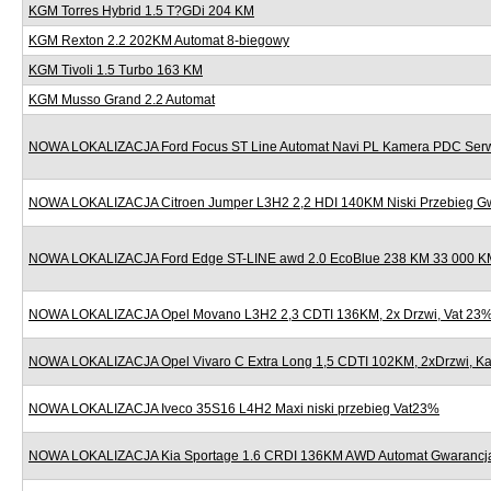
KGM Torres Hybrid 1.5 T?GDi 204 KM
KGM Rexton 2.2 202KM Automat 8-biegowy
KGM Tivoli 1.5 Turbo 163 KM
KGM Musso Grand 2.2 Automat
NOWA LOKALIZACJA Ford Focus ST Line Automat Navi PL Kamera PDC Serw
NOWA LOKALIZACJA Citroen Jumper L3H2 2,2 HDI 140KM Niski Przebieg G
NOWA LOKALIZACJA Ford Edge ST-LINE awd 2.0 EcoBlue 238 KM 33 000 KM
NOWA LOKALIZACJA Opel Movano L3H2 2,3 CDTI 136KM, 2x Drzwi, Vat 23
NOWA LOKALIZACJA Opel Vivaro C Extra Long 1,5 CDTI 102KM, 2xDrzwi, K
NOWA LOKALIZACJA Iveco 35S16 L4H2 Maxi niski przebieg Vat23%
NOWA LOKALIZACJA Kia Sportage 1.6 CRDI 136KM AWD Automat Gwarancj