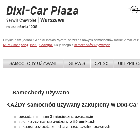
Przykro nam, jednak General Motors wycofał sprzedaż nowych samochodów marki Chevrolet z
KGM SsangYong
,
BAIC
,
Changan
lub jednego z
samochodów używanych
.
SAMOCHODY UŻYWANE
SERWIS
CZĘŚCI
UBEZPIEC
Samochody używane
KAŻDY samochód używany zakupiony w Dixi-Car 
posiada minimum
3-miesięczną gwarancję
został przez nas
sprawdzony w 50 punktach
zakupisz bez podatku od czynności cywilno-prawnych