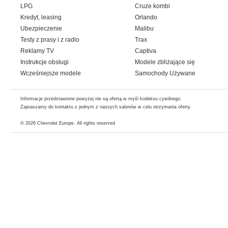
LPG
Cruze kombi
Kredyt, leasing
Orlando
Ubezpieczenie
Malibu
Testy z prasy i z radio
Trax
Reklamy TV
Captiva
Instrukcje obsługi
Modele zbliżające się
Wcześniejsze modele
Samochody Używane
Informacje przedstawione powyżej nie są ofertą w myśl kodeksu cywilnego.
Zapraszamy do kontaktu z jednym z naszych salonów w celu otrzymania oferty.
© 2026
Chevrolet Europe
. All rights reserved