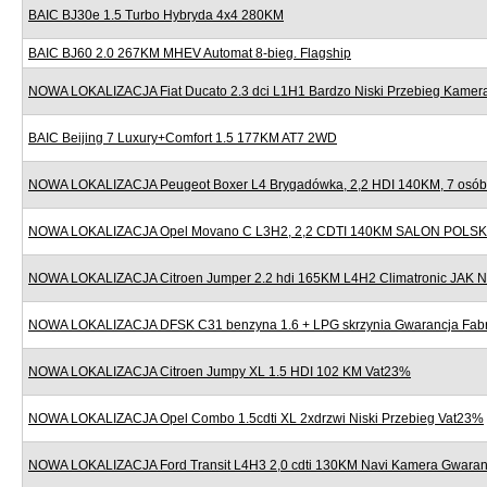
BAIC BJ30e 1.5 Turbo Hybryda 4x4 280KM
BAIC BJ60 2.0 267KM MHEV Automat 8-bieg. Flagship
NOWA LOKALIZACJA Fiat Ducato 2.3 dci L1H1 Bardzo Niski Przebieg Kame
BAIC Beijing 7 Luxury+Comfort 1.5 177KM AT7 2WD
NOWA LOKALIZACJA Peugeot Boxer L4 Brygadówka, 2,2 HDI 140KM, 7 osób,
NOWA LOKALIZACJA Opel Movano C L3H2, 2,2 CDTI 140KM SALON POLSK
NOWA LOKALIZACJA Citroen Jumper 2.2 hdi 165KM L4H2 Climatronic JAK
NOWA LOKALIZACJA DFSK C31 benzyna 1.6 + LPG skrzynia Gwarancja Fab
NOWA LOKALIZACJA Citroen Jumpy XL 1.5 HDI 102 KM Vat23%
NOWA LOKALIZACJA Opel Combo 1.5cdti XL 2xdrzwi Niski Przebieg Vat23%
NOWA LOKALIZACJA Ford Transit L4H3 2,0 cdti 130KM Navi Kamera Gwaran