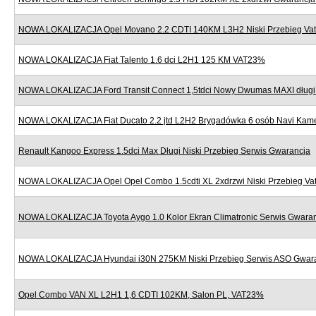
NOWA LOKALIZACJA Opel Movano 2.2 CDTI 140KM L3H2 Niski Przebieg Va
NOWA LOKALIZACJA Fiat Talento 1.6 dci L2H1 125 KM VAT23%
NOWA LOKALIZACJA Ford Transit Connect 1,5tdci Nowy Dwumas MAXI dług
NOWA LOKALIZACJA Fiat Ducato 2.2 jtd L2H2 Brygadówka 6 osób Navi Kame
Renault Kangoo Express 1.5dci Max Długi Niski Przebieg Serwis Gwarancja
NOWA LOKALIZACJA Opel Opel Combo 1.5cdti XL 2xdrzwi Niski Przebieg V
NOWA LOKALIZACJA Toyota Aygo 1.0 Kolor Ekran Climatronic Serwis Gwara
NOWA LOKALIZACJA Hyundai i30N 275KM Niski Przebieg Serwis ASO Gwar
Opel Combo VAN XL L2H1 1,6 CDTI 102KM, Salon PL, VAT23%