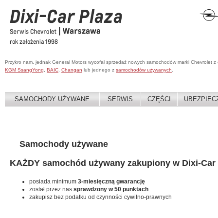
Przykro nam, jednak General Motors wycofał sprzedaż nowych samochodów marki Chevrolet z
KGM SsangYong
,
BAIC
,
Changan
lub jednego z
samochodów używanych
.
SAMOCHODY UŻYWANE
SERWIS
CZĘŚCI
UBEZPIEC
Samochody używane
KAŻDY samochód używany zakupiony w Dixi-Car 
posiada minimum
3-miesięczną gwarancję
został przez nas
sprawdzony w 50 punktach
zakupisz bez podatku od czynności cywilno-prawnych