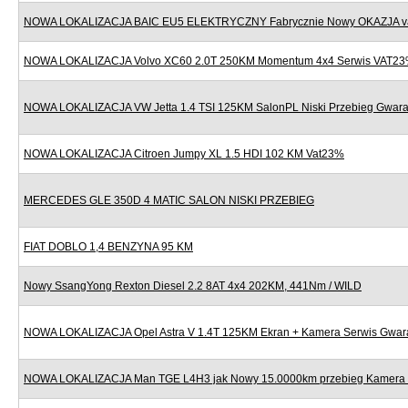
NOWA LOKALIZACJA BAIC EU5 ELEKTRYCZNY Fabrycznie Nowy OKAZJA v
NOWA LOKALIZACJA Volvo XC60 2.0T 250KM Momentum 4x4 Serwis VAT2
NOWA LOKALIZACJA VW Jetta 1.4 TSI 125KM SalonPL Niski Przebieg Gwara
NOWA LOKALIZACJA Citroen Jumpy XL 1.5 HDI 102 KM Vat23%
MERCEDES GLE 350D 4 MATIC SALON NISKI PRZEBIEG
FIAT DOBLO 1,4 BENZYNA 95 KM
Nowy SsangYong Rexton Diesel 2.2 8AT 4x4 202KM, 441Nm / WILD
NOWA LOKALIZACJA Opel Astra V 1.4T 125KM Ekran + Kamera Serwis Gwar
NOWA LOKALIZACJA Man TGE L4H3 jak Nowy 15.0000km przebieg Kamera