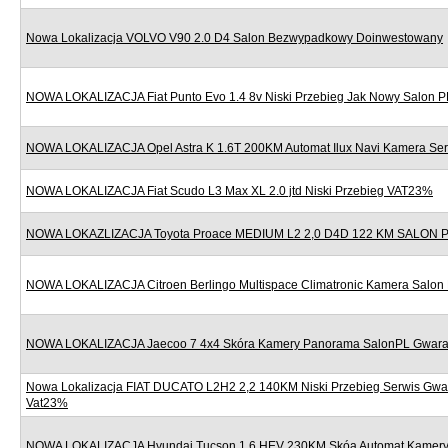
Nowa Lokalizacja VOLVO V90 2.0 D4 Salon Bezwypadkowy Doinwestowany
NOWA LOKALIZACJA Fiat Punto Evo 1.4 8v Niski Przebieg Jak Nowy Salon P
NOWA LOKALIZACJA Opel Astra K 1.6T 200KM Automat Ilux Navi Kamera Se
NOWA LOKALIZACJA Fiat Scudo L3 Max XL 2.0 jtd Niski Przebieg VAT23%
NOWA LOKAZLIZACJA Toyota Proace MEDIUM L2 2,0 D4D 122 KM SALON
NOWA LOKALIZACJA Citroen Berlingo Multispace Climatronic Kamera Salon
NOWA LOKALIZACJA Jaecoo 7 4x4 Skóra Kamery Panorama SalonPL Gwara
Nowa Lokalizacja FIAT DUCATO L2H2 2,2 140KM Niski Przebieg Serwis Gwa
Vat23%
NOWA LOKALIZACJA Hyundai Tucson 1.6 HEV 230KM Skóa Automat Kamery 