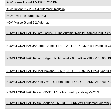
KGM Torres Hybrid 1.5 T?GDi 204 KM
KGM Rexton 2.2 202KM Automat 8-biegowy
KGM Tivoli 1.5 Turbo 163 KM
KGM Musso Grand 2.2 Automat
NOWA LOKALIZACJA Ford Focus ST Line Automat Navi PL Kamera PDC Serw
NOWA LOKALIZACJA Citroen Jumper L3H2 2,2 HDI 140KM Niski Przebieg G
NOWA LOKALIZACJA Ford Edge ST-LINE awd 2.0 EcoBlue 238 KM 33 000 KM
NOWA LOKALIZACJA Opel Movano L3H2 2,3 CDTI 136KM, 2x Drzwi, Vat 23
NOWA LOKALIZACJA Opel Vivaro C Extra Long 1,5 CDTI 102KM, 2xDrzwi, K
NOWA LOKALIZACJA Iveco 35S16 L4H2 Maxi niski przebieg Vat23%
NOWA LOKALIZACJA Kia Sportage 1.6 CRDI 136KM AWD Automat Gwarancj