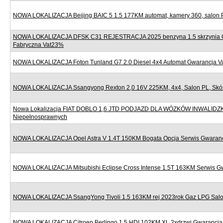
NOWA LOKALIZACJA Beijing BAIC 5 1.5 177KM automat, kamery 360, salon 
NOWA LOKALIZACJA DFSK C31 REJESTRACJA 2025 benzyna 1.5 skrzynia 
Fabryczna Vat23%
NOWA LOKALIZACJA Foton Tunland G7 2.0 Diesel 4x4 Automat Gwarancja 
NOWA LOKALIZACJA Ssangyong Rexton 2,0 16V 225KM, 4x4, Salon PL, Skór
Nowa Lokalizacja FIAT DOBLO 1,6 JTD PODJAZD DLA WÓZKÓW INWALIDZ
Niepełnosprawnych
NOWA LOKALIZACJA Opel Astra V 1.4T 150KM Bogata Opcja Serwis Gwaran
NOWA LOKALIZACJA Mitsubishi Eclipse Cross Intense 1.5T 163KM Serwis G
NOWA LOKALIZACJA SsangYong Tivoli 1.5 163KM rej 2023rok Gaz LPG Sal
NOWA LOKALIZACJA Citroen Berlingo 1.5 HDI 102KM XL 2xdrzwi Gwarancj