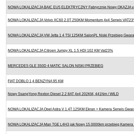
NOWA LOKALIZACJA BAIC EU5 ELEKTRYCZNY Fabrycznie Nowy OKAZJA v
NOWA LOKALIZACJA Volvo XC60 2.0T 250KM Momentum 4x4 Serwis VAT2
NOWA LOKALIZACJA VW Jetta 1.4 TSI 125KM SalonPL Niski Przebieg Gwara
NOWA LOKALIZACJA Citroen Jumpy XL 1.5 HDI 102 KM Vat23%
MERCEDES GLE 350D 4 MATIC SALON NISKI PRZEBIEG
FIAT DOBLO 1,4 BENZYNA 95 KM
Nowy SsangYong Rexton Diesel 2.2 8AT 4x4 202KM, 441Nm / WILD
NOWA LOKALIZACJA Opel Astra V 1.4T 125KM Ekran + Kamera Serwis Gwar
NOWA LOKALIZACJA Man TGE L4H3 jak Nowy 15.0000km przebieg Kamera