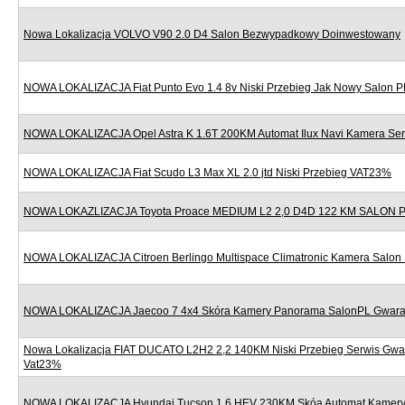
Nowa Lokalizacja VOLVO V90 2.0 D4 Salon Bezwypadkowy Doinwestowany
NOWA LOKALIZACJA Fiat Punto Evo 1.4 8v Niski Przebieg Jak Nowy Salon P
NOWA LOKALIZACJA Opel Astra K 1.6T 200KM Automat Ilux Navi Kamera Se
NOWA LOKALIZACJA Fiat Scudo L3 Max XL 2.0 jtd Niski Przebieg VAT23%
NOWA LOKAZLIZACJA Toyota Proace MEDIUM L2 2,0 D4D 122 KM SALON
NOWA LOKALIZACJA Citroen Berlingo Multispace Climatronic Kamera Salon
NOWA LOKALIZACJA Jaecoo 7 4x4 Skóra Kamery Panorama SalonPL Gwara
Nowa Lokalizacja FIAT DUCATO L2H2 2,2 140KM Niski Przebieg Serwis Gwa
Vat23%
NOWA LOKALIZACJA Hyundai Tucson 1.6 HEV 230KM Skóa Automat Kamery 