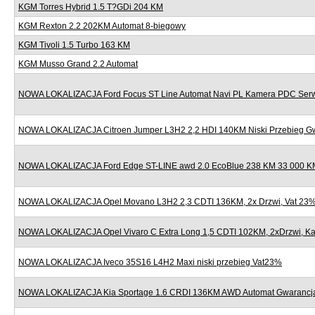
KGM Torres Hybrid 1.5 T?GDi 204 KM
KGM Rexton 2.2 202KM Automat 8-biegowy
KGM Tivoli 1.5 Turbo 163 KM
KGM Musso Grand 2.2 Automat
NOWA LOKALIZACJA Ford Focus ST Line Automat Navi PL Kamera PDC Serw
NOWA LOKALIZACJA Citroen Jumper L3H2 2,2 HDI 140KM Niski Przebieg G
NOWA LOKALIZACJA Ford Edge ST-LINE awd 2.0 EcoBlue 238 KM 33 000 KM
NOWA LOKALIZACJA Opel Movano L3H2 2,3 CDTI 136KM, 2x Drzwi, Vat 23
NOWA LOKALIZACJA Opel Vivaro C Extra Long 1,5 CDTI 102KM, 2xDrzwi, K
NOWA LOKALIZACJA Iveco 35S16 L4H2 Maxi niski przebieg Vat23%
NOWA LOKALIZACJA Kia Sportage 1.6 CRDI 136KM AWD Automat Gwarancj