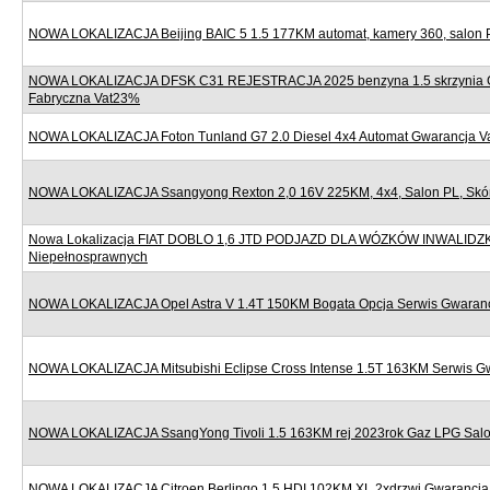
NOWA LOKALIZACJA Beijing BAIC 5 1.5 177KM automat, kamery 360, salon 
NOWA LOKALIZACJA DFSK C31 REJESTRACJA 2025 benzyna 1.5 skrzynia 
Fabryczna Vat23%
NOWA LOKALIZACJA Foton Tunland G7 2.0 Diesel 4x4 Automat Gwarancja 
NOWA LOKALIZACJA Ssangyong Rexton 2,0 16V 225KM, 4x4, Salon PL, Skór
Nowa Lokalizacja FIAT DOBLO 1,6 JTD PODJAZD DLA WÓZKÓW INWALIDZ
Niepełnosprawnych
NOWA LOKALIZACJA Opel Astra V 1.4T 150KM Bogata Opcja Serwis Gwaran
NOWA LOKALIZACJA Mitsubishi Eclipse Cross Intense 1.5T 163KM Serwis G
NOWA LOKALIZACJA SsangYong Tivoli 1.5 163KM rej 2023rok Gaz LPG Sal
NOWA LOKALIZACJA Citroen Berlingo 1.5 HDI 102KM XL 2xdrzwi Gwarancj