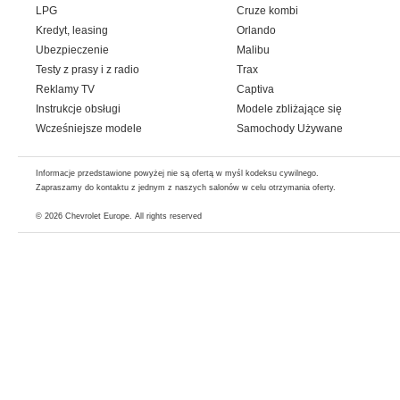
LPG
Cruze kombi
Kredyt, leasing
Orlando
Ubezpieczenie
Malibu
Testy z prasy i z radio
Trax
Reklamy TV
Captiva
Instrukcje obsługi
Modele zbliżające się
Wcześniejsze modele
Samochody Używane
Informacje przedstawione powyżej nie są ofertą w myśl kodeksu cywilnego.
Zapraszamy do kontaktu z jednym z naszych salonów w celu otrzymania oferty.
© 2026
Chevrolet Europe
. All rights reserved