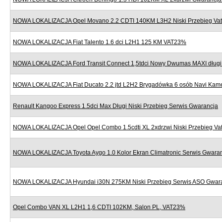
NOWA LOKALIZACJA Opel Movano 2.2 CDTI 140KM L3H2 Niski Przebieg Va
NOWA LOKALIZACJA Fiat Talento 1.6 dci L2H1 125 KM VAT23%
NOWA LOKALIZACJA Ford Transit Connect 1,5tdci Nowy Dwumas MAXI dług
NOWA LOKALIZACJA Fiat Ducato 2.2 jtd L2H2 Brygadówka 6 osób Navi Kame
Renault Kangoo Express 1.5dci Max Długi Niski Przebieg Serwis Gwarancja
NOWA LOKALIZACJA Opel Opel Combo 1.5cdti XL 2xdrzwi Niski Przebieg V
NOWA LOKALIZACJA Toyota Aygo 1.0 Kolor Ekran Climatronic Serwis Gwara
NOWA LOKALIZACJA Hyundai i30N 275KM Niski Przebieg Serwis ASO Gwar
Opel Combo VAN XL L2H1 1,6 CDTI 102KM, Salon PL, VAT23%