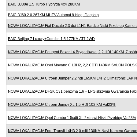
BAIC BJ30e 1.5 Turbo Hybryda 4x4 280KM
BAIC BJ60 2.0 267KM MHEV Automat 8-bieg. Flagship
NOWA LOKALIZACJA Fiat Ducato 2.3 dci L1H1 Bardzo Niski Przebieg Kame
BAIC Beijing 7 Luxury+Comfort 1.5 177KM AT7 2WD
NOWA LOKALIZACJA Peugeot Boxer L4 Brygadówka, 2,2 HDI 140KM, 7 osób,
NOWA LOKALIZACJA Opel Movano C L3H2, 2,2 CDTI 140KM SALON POLSK
NOWA LOKALIZACJA Citroen Jumper 2.2 hdi 165KM L4H2 Climatronic JAK
NOWA LOKALIZACJA DFSK C31 benzyna 1.6 + LPG skrzynia Gwarancja Fab
NOWA LOKALIZACJA Citroen Jumpy XL 1.5 HDI 102 KM Vat23%
NOWA LOKALIZACJA Opel Combo 1.5cdti XL 2xdrzwi Niski Przebieg Vat23%
NOWA LOKALIZACJA Ford Transit L4H3 2,0 cdti 130KM Navi Kamera Gwaran