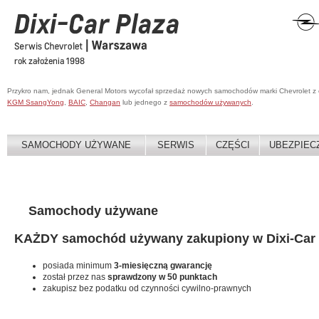
Przykro nam, jednak General Motors wycofał sprzedaż nowych samochodów marki Chevrolet z
KGM SsangYong
,
BAIC
,
Changan
lub jednego z
samochodów używanych
.
SAMOCHODY UŻYWANE
SERWIS
CZĘŚCI
UBEZPIEC
Samochody używane
KAŻDY samochód używany zakupiony w Dixi-Car 
posiada minimum
3-miesięczną gwarancję
został przez nas
sprawdzony w 50 punktach
zakupisz bez podatku od czynności cywilno-prawnych