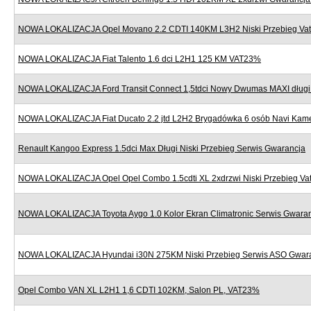
NOWA LOKALIZACJA Opel Movano 2.2 CDTI 140KM L3H2 Niski Przebieg Va
NOWA LOKALIZACJA Fiat Talento 1.6 dci L2H1 125 KM VAT23%
NOWA LOKALIZACJA Ford Transit Connect 1,5tdci Nowy Dwumas MAXI dług
NOWA LOKALIZACJA Fiat Ducato 2.2 jtd L2H2 Brygadówka 6 osób Navi Kame
Renault Kangoo Express 1.5dci Max Długi Niski Przebieg Serwis Gwarancja
NOWA LOKALIZACJA Opel Opel Combo 1.5cdti XL 2xdrzwi Niski Przebieg V
NOWA LOKALIZACJA Toyota Aygo 1.0 Kolor Ekran Climatronic Serwis Gwara
NOWA LOKALIZACJA Hyundai i30N 275KM Niski Przebieg Serwis ASO Gwar
Opel Combo VAN XL L2H1 1,6 CDTI 102KM, Salon PL, VAT23%