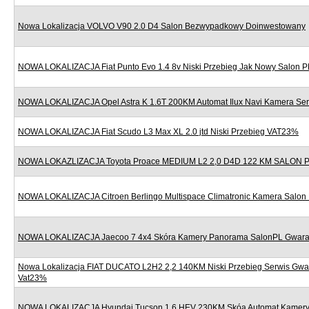
Nowa Lokalizacja VOLVO V90 2.0 D4 Salon Bezwypadkowy Doinwestowany
NOWA LOKALIZACJA Fiat Punto Evo 1.4 8v Niski Przebieg Jak Nowy Salon P
NOWA LOKALIZACJA Opel Astra K 1.6T 200KM Automat Ilux Navi Kamera Se
NOWA LOKALIZACJA Fiat Scudo L3 Max XL 2.0 jtd Niski Przebieg VAT23%
NOWA LOKAZLIZACJA Toyota Proace MEDIUM L2 2,0 D4D 122 KM SALON
NOWA LOKALIZACJA Citroen Berlingo Multispace Climatronic Kamera Salon
NOWA LOKALIZACJA Jaecoo 7 4x4 Skóra Kamery Panorama SalonPL Gwara
Nowa Lokalizacja FIAT DUCATO L2H2 2,2 140KM Niski Przebieg Serwis Gwa
Vat23%
NOWA LOKALIZACJA Hyundai Tucson 1.6 HEV 230KM Skóa Automat Kamery 