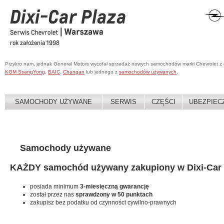
Przykro nam, jednak General Motors wycofał sprzedaż nowych samochodów marki Chevrolet z
KGM SsangYong
,
BAIC
,
Changan
lub jednego z
samochodów używanych
.
SAMOCHODY UŻYWANE
SERWIS
CZĘŚCI
UBEZPIEC
Samochody używane
KAŻDY samochód używany zakupiony w Dixi-Car 
posiada minimum
3-miesięczną gwarancję
został przez nas
sprawdzony w 50 punktach
zakupisz bez podatku od czynności cywilno-prawnych