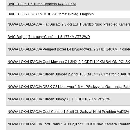
BAIC BJ30e 1.5 Turbo Hybryda 4x4 280KM
BAIC BJ60 2.0 267KM MHEV Automat 8-bieg. Flagship
NOWA LOKALIZACJA Fiat Ducato 2.3 dci L1H1 Bardzo Niski Przebieg Kame
BAIC Beijing 7 Luxury+Comfort 1.5 177KM AT7 2WD
NOWA LOKALIZACJA Peugeot Boxer L4 Brygadówka, 2,2 HDI 140KM, 7 osób,
NOWA LOKALIZACJA Opel Movano C L3H2, 2,2 CDTI 140KM SALON POLSK
NOWA LOKALIZACJA Citroen Jumper 2.2 hdi 165KM L4H2 Climatronic JAK
NOWA LOKALIZACJA DFSK C31 benzyna 1.6 + LPG skrzynia Gwarancja Fab
NOWA LOKALIZACJA Citroen Jumpy XL 1.5 HDI 102 KM Vat23%
NOWA LOKALIZACJA Opel Combo 1.5cdti XL 2xdrzwi Niski Przebieg Vat23%
NOWA LOKALIZACJA Ford Transit L4H3 2,0 cdti 130KM Navi Kamera Gwaran