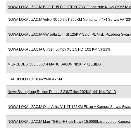
NOWA LOKALIZACJA BAIC EU5 ELEKTRYCZNY Fabrycznie Nowy OKAZJA v
NOWA LOKALIZACJA Volvo XC60 2.0T 250KM Momentum 4x4 Serwis VAT2
NOWA LOKALIZACJA VW Jetta 1.4 TSI 125KM SalonPL Niski Przebieg Gwara
NOWA LOKALIZACJA Citroen Jumpy XL 1.5 HDI 102 KM Vat23%
MERCEDES GLE 350D 4 MATIC SALON NISKI PRZEBIEG
FIAT DOBLO 1,4 BENZYNA 95 KM
Nowy SsangYong Rexton Diesel 2.2 8AT 4x4 202KM, 441Nm / WILD
NOWA LOKALIZACJA Opel Astra V 1.4T 125KM Ekran + Kamera Serwis Gwar
NOWA LOKALIZACJA Man TGE L4H3 jak Nowy 15.0000km przebieg Kamera