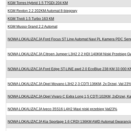
KGM Torres Hybrid 1.5 T?GDi 204 KM
KGM Rexton 2.2 202KM Automat 8-biegowy
KGM Tivoli 1.5 Turbo 163 KM
KGM Musso Grand 2.2 Automat
NOWA LOKALIZACJA Ford Focus ST Line Automat Navi PL Kamera PDC Serw
NOWA LOKALIZACJA Citroen Jumper L3H2 2,2 HDI 140KM Niski Przebieg G
NOWA LOKALIZACJA Ford Edge ST-LINE awd 2.0 EcoBlue 238 KM 33 000 KM
NOWA LOKALIZACJA Opel Movano L3H2 2,3 CDTI 136KM, 2x Drzwi, Vat 23
NOWA LOKALIZACJA Opel Vivaro C Extra Long 1,5 CDTI 102KM, 2xDrzwi, K
NOWA LOKALIZACJA Iveco 35S16 L4H2 Maxi niski przebieg Vat23%
NOWA LOKALIZACJA Kia Sportage 1.6 CRDI 136KM AWD Automat Gwarancj