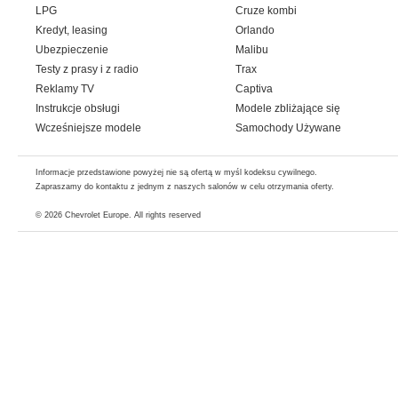
LPG
Cruze kombi
Kredyt, leasing
Orlando
Ubezpieczenie
Malibu
Testy z prasy i z radio
Trax
Reklamy TV
Captiva
Instrukcje obsługi
Modele zbliżające się
Wcześniejsze modele
Samochody Używane
Informacje przedstawione powyżej nie są ofertą w myśl kodeksu cywilnego.
Zapraszamy do kontaktu z jednym z naszych salonów w celu otrzymania oferty.
© 2026
Chevrolet Europe
. All rights reserved