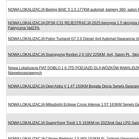
NOWA LOKALIZACJA Beijing BAIC 5 1.5 177KM automat, kamery 360, salon 
NOWA LOKALIZACJA DFSK C31 REJESTRACJA 2025 benzyna 1.5 skrzynia 
Fabryczna Vat23%
NOWA LOKALIZACJA Foton Tunland G7 2.0 Diesel 4x4 Automat Gwarancja 
NOWA LOKALIZACJA Ssangyong Rexton 2,0 16V 225KM, 4x4, Salon PL, Skór
Nowa Lokalizacja FIAT DOBLO 1,6 JTD PODJAZD DLA WÓZKÓW INWALIDZ
Niepełnosprawnych
NOWA LOKALIZACJA Opel Astra V 1.4T 150KM Bogata Opcja Serwis Gwaran
NOWA LOKALIZACJA Mitsubishi Eclipse Cross Intense 1.5T 163KM Serwis G
NOWA LOKALIZACJA SsangYong Tivoli 1.5 163KM rej 2023rok Gaz LPG Sal
NOWA LOKALIZACJA Citroen Berlingo 1.5 HDI 102KM XL 2xdrzwi Gwarancj