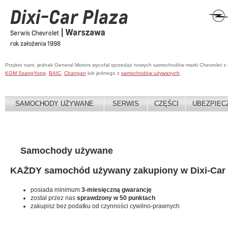
Przykro nam, jednak General Motors wycofał sprzedaż nowych samochodów marki Chevrolet z
KGM SsangYong
,
BAIC
,
Changan
lub jednego z
samochodów używanych
.
SAMOCHODY UŻYWANE
SERWIS
CZĘŚCI
UBEZPIEC
Samochody używane
KAŻDY samochód używany zakupiony w Dixi-Car 
posiada minimum
3-miesięczną gwarancję
został przez nas
sprawdzony w 50 punktach
zakupisz bez podatku od czynności cywilno-prawnych