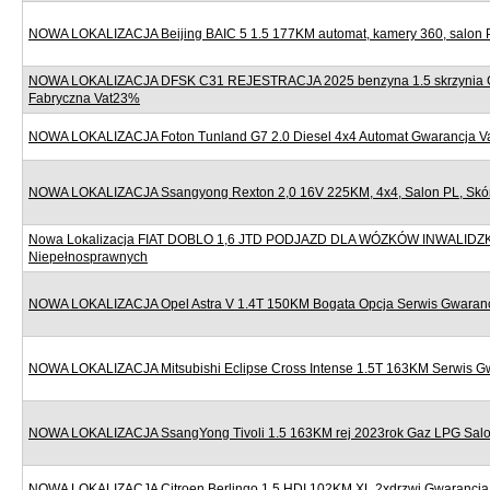
NOWA LOKALIZACJA Beijing BAIC 5 1.5 177KM automat, kamery 360, salon 
NOWA LOKALIZACJA DFSK C31 REJESTRACJA 2025 benzyna 1.5 skrzynia 
Fabryczna Vat23%
NOWA LOKALIZACJA Foton Tunland G7 2.0 Diesel 4x4 Automat Gwarancja 
NOWA LOKALIZACJA Ssangyong Rexton 2,0 16V 225KM, 4x4, Salon PL, Skór
Nowa Lokalizacja FIAT DOBLO 1,6 JTD PODJAZD DLA WÓZKÓW INWALIDZ
Niepełnosprawnych
NOWA LOKALIZACJA Opel Astra V 1.4T 150KM Bogata Opcja Serwis Gwaran
NOWA LOKALIZACJA Mitsubishi Eclipse Cross Intense 1.5T 163KM Serwis G
NOWA LOKALIZACJA SsangYong Tivoli 1.5 163KM rej 2023rok Gaz LPG Sal
NOWA LOKALIZACJA Citroen Berlingo 1.5 HDI 102KM XL 2xdrzwi Gwarancj