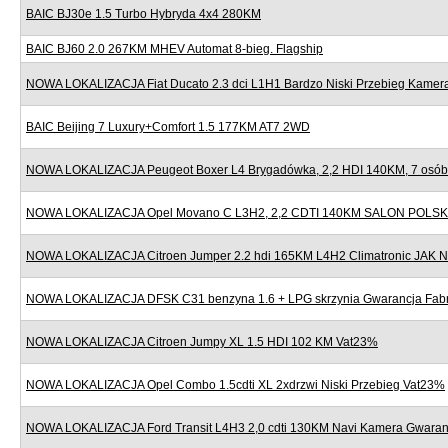
BAIC BJ30e 1.5 Turbo Hybryda 4x4 280KM
BAIC BJ60 2.0 267KM MHEV Automat 8-bieg. Flagship
NOWA LOKALIZACJA Fiat Ducato 2.3 dci L1H1 Bardzo Niski Przebieg Kame
BAIC Beijing 7 Luxury+Comfort 1.5 177KM AT7 2WD
NOWA LOKALIZACJA Peugeot Boxer L4 Brygadówka, 2,2 HDI 140KM, 7 osób,
NOWA LOKALIZACJA Opel Movano C L3H2, 2,2 CDTI 140KM SALON POLSK
NOWA LOKALIZACJA Citroen Jumper 2.2 hdi 165KM L4H2 Climatronic JAK
NOWA LOKALIZACJA DFSK C31 benzyna 1.6 + LPG skrzynia Gwarancja Fab
NOWA LOKALIZACJA Citroen Jumpy XL 1.5 HDI 102 KM Vat23%
NOWA LOKALIZACJA Opel Combo 1.5cdti XL 2xdrzwi Niski Przebieg Vat23%
NOWA LOKALIZACJA Ford Transit L4H3 2,0 cdti 130KM Navi Kamera Gwaran