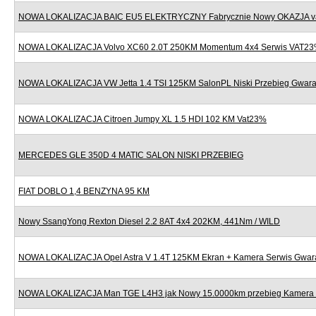
NOWA LOKALIZACJA BAIC EU5 ELEKTRYCZNY Fabrycznie Nowy OKAZJA v
NOWA LOKALIZACJA Volvo XC60 2.0T 250KM Momentum 4x4 Serwis VAT2
NOWA LOKALIZACJA VW Jetta 1.4 TSI 125KM SalonPL Niski Przebieg Gwara
NOWA LOKALIZACJA Citroen Jumpy XL 1.5 HDI 102 KM Vat23%
MERCEDES GLE 350D 4 MATIC SALON NISKI PRZEBIEG
FIAT DOBLO 1,4 BENZYNA 95 KM
Nowy SsangYong Rexton Diesel 2.2 8AT 4x4 202KM, 441Nm / WILD
NOWA LOKALIZACJA Opel Astra V 1.4T 125KM Ekran + Kamera Serwis Gwar
NOWA LOKALIZACJA Man TGE L4H3 jak Nowy 15.0000km przebieg Kamera