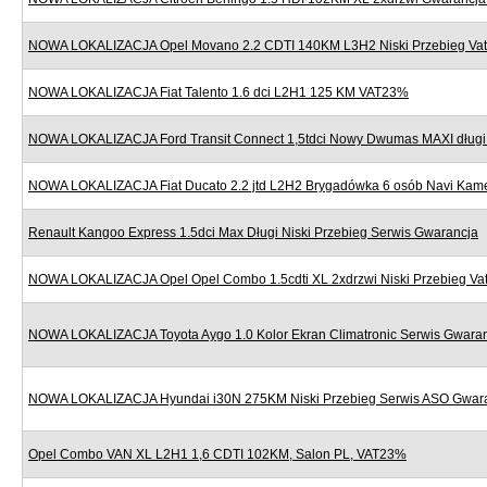
NOWA LOKALIZACJA Opel Movano 2.2 CDTI 140KM L3H2 Niski Przebieg Va
NOWA LOKALIZACJA Fiat Talento 1.6 dci L2H1 125 KM VAT23%
NOWA LOKALIZACJA Ford Transit Connect 1,5tdci Nowy Dwumas MAXI dług
NOWA LOKALIZACJA Fiat Ducato 2.2 jtd L2H2 Brygadówka 6 osób Navi Kame
Renault Kangoo Express 1.5dci Max Długi Niski Przebieg Serwis Gwarancja
NOWA LOKALIZACJA Opel Opel Combo 1.5cdti XL 2xdrzwi Niski Przebieg V
NOWA LOKALIZACJA Toyota Aygo 1.0 Kolor Ekran Climatronic Serwis Gwara
NOWA LOKALIZACJA Hyundai i30N 275KM Niski Przebieg Serwis ASO Gwar
Opel Combo VAN XL L2H1 1,6 CDTI 102KM, Salon PL, VAT23%