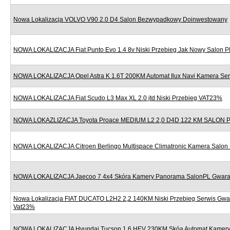
Nowa Lokalizacja VOLVO V90 2.0 D4 Salon Bezwypadkowy Doinwestowany
NOWA LOKALIZACJA Fiat Punto Evo 1.4 8v Niski Przebieg Jak Nowy Salon P
NOWA LOKALIZACJA Opel Astra K 1.6T 200KM Automat Ilux Navi Kamera Se
NOWA LOKALIZACJA Fiat Scudo L3 Max XL 2.0 jtd Niski Przebieg VAT23%
NOWA LOKAZLIZACJA Toyota Proace MEDIUM L2 2,0 D4D 122 KM SALON
NOWA LOKALIZACJA Citroen Berlingo Multispace Climatronic Kamera Salon
NOWA LOKALIZACJA Jaecoo 7 4x4 Skóra Kamery Panorama SalonPL Gwara
Nowa Lokalizacja FIAT DUCATO L2H2 2,2 140KM Niski Przebieg Serwis Gwa
Vat23%
NOWA LOKALIZACJA Hyundai Tucson 1.6 HEV 230KM Skóa Automat Kamery 