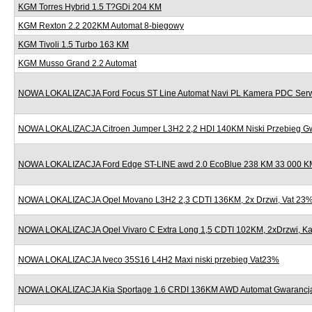
KGM Torres Hybrid 1.5 T?GDi 204 KM
KGM Rexton 2.2 202KM Automat 8-biegowy
KGM Tivoli 1.5 Turbo 163 KM
KGM Musso Grand 2.2 Automat
NOWA LOKALIZACJA Ford Focus ST Line Automat Navi PL Kamera PDC Serw
NOWA LOKALIZACJA Citroen Jumper L3H2 2,2 HDI 140KM Niski Przebieg G
NOWA LOKALIZACJA Ford Edge ST-LINE awd 2.0 EcoBlue 238 KM 33 000 KM
NOWA LOKALIZACJA Opel Movano L3H2 2,3 CDTI 136KM, 2x Drzwi, Vat 23
NOWA LOKALIZACJA Opel Vivaro C Extra Long 1,5 CDTI 102KM, 2xDrzwi, K
NOWA LOKALIZACJA Iveco 35S16 L4H2 Maxi niski przebieg Vat23%
NOWA LOKALIZACJA Kia Sportage 1.6 CRDI 136KM AWD Automat Gwarancj