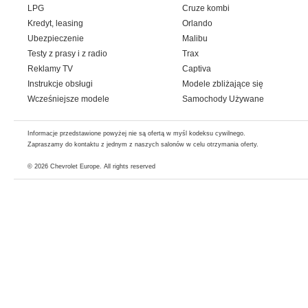
LPG
Cruze kombi
Kredyt, leasing
Orlando
Ubezpieczenie
Malibu
Testy z prasy i z radio
Trax
Reklamy TV
Captiva
Instrukcje obsługi
Modele zbliżające się
Wcześniejsze modele
Samochody Używane
Informacje przedstawione powyżej nie są ofertą w myśl kodeksu cywilnego.
Zapraszamy do kontaktu z jednym z naszych salonów w celu otrzymania oferty.
© 2026
Chevrolet Europe
. All rights reserved