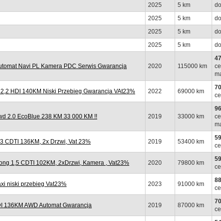
2025
5 km
do
2025
5 km
do
2025
5 km
do
2025
5 km
do
47
tomat Navi PL Kamera PDC Serwis Gwarancja
2020
115000 km
ce
ma
70
,2 HDI 140KM Niski Przebieg Gwarancja VAt23%
2022
69000 km
ce
96
 2.0 EcoBlue 238 KM 33 000 KM !!
2019
33000 km
ce
ma
59
 CDTI 136KM, 2x Drzwi, Vat 23%
2019
53400 km
ce
59
ng 1,5 CDTI 102KM, 2xDrzwi, Kamera , Vat23%
2020
79800 km
ce
88
 niski przebieg Vat23%
2023
91000 km
ce
70
I 136KM AWD Automat Gwarancja
2019
87000 km
ce