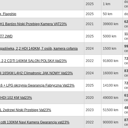
do
2025
1 km
ce
. Flagship
2025
50 km
do
62
1H1 Bardzo Niski Przebieg Kamera VAT23%
2021
39900 km
ce
11
 AT7 2WD
2025
5000 km
ce
99
adówka, 2,2 HDI 140KM, 7 osób, kamera cofania
2024
1500 km
ce
72
, 2,2 CDTI 140KM SALON POLSKA Vat23%
2022
91800 km
ce
83
di 165KM L4H2 Climatronic JAK NOWY Vat23%
2024
16000 km
ce
72
 + LPG skrzynia Gwarancja Fabryczna Vat23%
2025
14100 km
ce
61
 HDI 102 KM Vat23%
2020
49000 km
ce
48
 2xdrzwi Niski Przebieg Vat23%
2023
51500 km
ce
87
 cdti 130KM Navi Kamera Gwarancja vat23%
2022
90000 km
ce