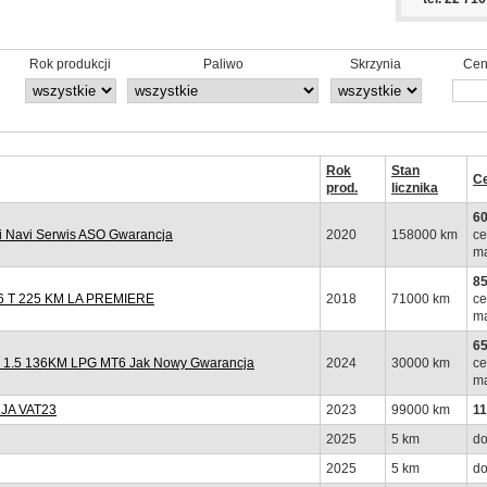
Rok produkcji
Paliwo
Skrzynia
Cen
Rok
Stan
C
prod.
licznika
60
 Navi Serwis ASO Gwarancja
2020
158000 km
ce
ma
85
 T 225 KM LA PREMIERE
2018
71000 km
ce
ma
65
y 1.5 136KM LPG MT6 Jak Nowy Gwarancja
2024
30000 km
ce
ma
JA VAT23
2023
99000 km
11
2025
5 km
do
2025
5 km
do