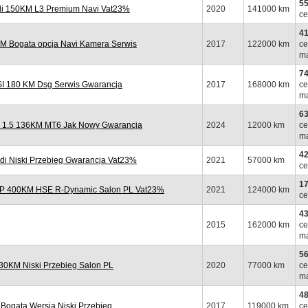
55
i 150KM L3 Premium Navi Vat23%
2020
141000 km
ce
41
M Bogata opcja Navi Kamera Serwis
2017
122000 km
ce
ma
74
 180 KM Dsg Serwis Gwarancja
2017
168000 km
ce
ma
63
 1.5 136KM MT6 Jak Nowy Gwarancja
2024
12000 km
ce
ma
42
di Niski Przebieg Gwarancja Vat23%
2021
57000 km
ce
17
 P 400KM HSE R-Dynamic Salon PL Vat23%
2021
124000 km
ce
43
2015
162000 km
ce
ma
56
0KM Niski Przebieg Salon PL
2020
77000 km
ce
ma
48
ogata Wersja Niski Przebieg
2017
119000 km
ce