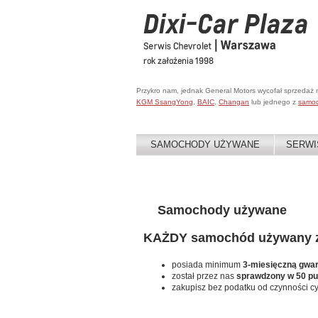
Przykro nam, jednak General Motors wycofał sprzedaż
KGM SsangYong
,
BAIC
,
Changan
lub jednego z
samo
SAMOCHODY UŻYWANE
SERWI
Samochody używane
KAŻDY samochód używany za
posiada minimum
3-miesięczną gwa
został przez nas
sprawdzony w 50 p
zakupisz bez podatku od czynności c