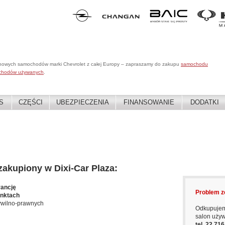
 nowych samochodów marki Chevrolet z całej Europy – zapraszamy do zakupu
samochodu
chodów używanych
.
S
CZĘŚCI
UBEZPIECZENIA
FINANSOWANIE
DODATKI
kupiony w Dixi-Car Plaza:
rancję
Problem z
unktach
ywilno-prawnych
Odkupujem
salon uży
tel. 22 71