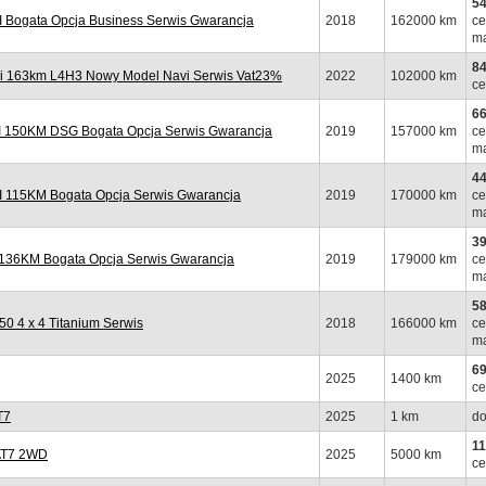
54
Bogata Opcja Business Serwis Gwarancja
2018
162000 km
ce
ma
84
i 163km L4H3 Nowy Model Navi Serwis Vat23%
2022
102000 km
ce
66
 150KM DSG Bogata Opcja Serwis Gwarancja
2019
157000 km
ce
ma
44
 115KM Bogata Opcja Serwis Gwarancja
2019
170000 km
ce
ma
39
 136KM Bogata Opcja Serwis Gwarancja
2019
179000 km
ce
ma
58
 4 x 4 Titanium Serwis
2018
166000 km
ce
ma
69
2025
1400 km
ce
T7
2025
1 km
do
11
 AT7 2WD
2025
5000 km
ce