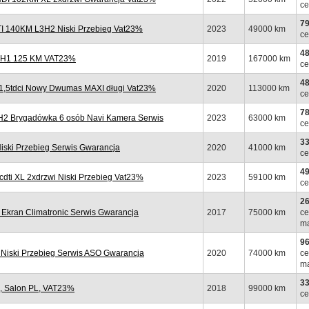
ce
79
 140KM L3H2 Niski Przebieg Vat23%
2023
49000 km
ce
48
L2H1 125 KM VAT23%
2019
167000 km
ce
48
1,5tdci Nowy Dwumas MAXI długi Vat23%
2020
113000 km
ce
78
H2 Brygadówka 6 osób Navi Kamera Serwis
2023
63000 km
ce
33
iski Przebieg Serwis Gwarancja
2020
41000 km
ce
49
i XL 2xdrzwi Niski Przebieg Vat23%
2023
59100 km
ce
26
Ekran Climatronic Serwis Gwarancja
2017
75000 km
ce
ma
96
iski Przebieg Serwis ASO Gwarancja
2020
74000 km
ce
ma
33
, Salon PL, VAT23%
2018
99000 km
ce