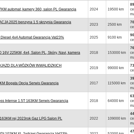
89
KM automat, kamery 360, salon PL Gwarancja
2024
19500 km
ce
ma
A 2025 benzyna 1.5 skrzynia Gwarancja
70
2023
2500 km
ce
90
Diesel 4x4 Automat Gwarancja Vat23%
2025
9100 km
ce
76
6V 225KM, 4x4, Salon PL, Skóry, Navi, kamera
2018
153000 km
ce
ma
PODJAZD DLA WÓZKÓW INWALIDZKICH
73
2019
99000 km
ce
39
KM Bogata Opcja Serwis Gwarancja
2017
115000 km
ce
ma
63
ss Intense 1.5T 163KM Serwis Gwarancja
2018
64000 km
ce
ma
44
163KM rej 2023rok Gaz LPG Salon PL
2022
109000 km
ce
ma
47
HDI 102KM XL 2xdrzwi Gwarancja Vat23%
2022
52000 km