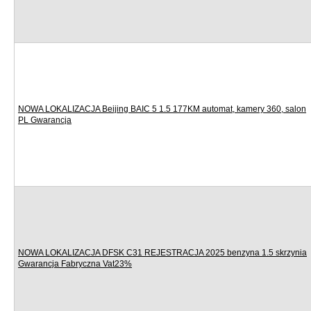
NOWA LOKALIZACJA Beijing BAIC 5 1.5 177KM automat, kamery 360, salon
PL Gwarancja
NOWA LOKALIZACJA DFSK C31 REJESTRACJA 2025 benzyna 1.5 skrzynia
Gwarancja Fabryczna Vat23%