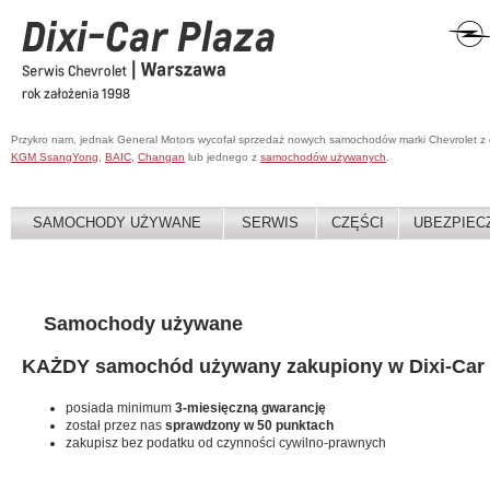
Przykro nam, jednak General Motors wycofał sprzedaż nowych samochodów marki Chevrolet z
KGM SsangYong
,
BAIC
,
Changan
lub jednego z
samochodów używanych
.
SAMOCHODY UŻYWANE
SERWIS
CZĘŚCI
UBEZPIEC
Samochody używane
KAŻDY samochód używany zakupiony w Dixi-Car 
posiada minimum
3-miesięczną gwarancję
został przez nas
sprawdzony w 50 punktach
zakupisz bez podatku od czynności cywilno-prawnych