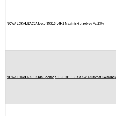
NOWA LOKALIZACJA Iveco 35S16 L4H2 Maxi niski przebieg Vat23%
NOWA LOKALIZACJA Kia Sportage 1.6 CRDI 136KM AWD Automat Gwarancj