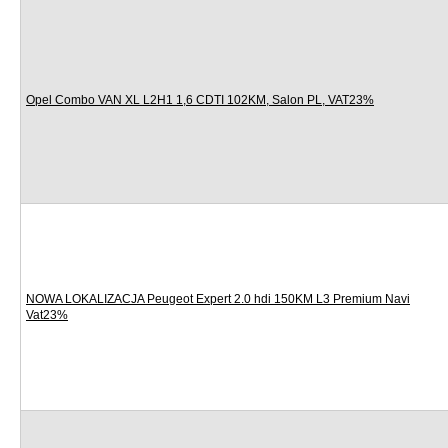
Opel Combo VAN XL L2H1 1,6 CDTI 102KM, Salon PL, VAT23%
NOWA LOKALIZACJA Peugeot Expert 2.0 hdi 150KM L3 Premium Navi
Vat23%