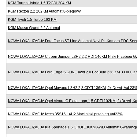
KGM Torres Hybrid 1.5 T?GDi 204 KM
KGM Rexton 2.2 202KM Automat 8-biegowy
KGM Tivoli 1.5 Turbo 163 KM
KGM Musso Grand 2.2 Automat
NOWA LOKALIZACJA Ford Focus ST Line Automat Navi PL Kamera PDC Serw
NOWA LOKALIZACJA Citroen Jumper L3H2 2,2 HDI 140KM Niski Przebieg G
NOWA LOKALIZACJA Ford Edge ST-LINE awd 2.0 EcoBlue 238 KM 33 000 KM
NOWA LOKALIZACJA Opel Movano L3H2 2,3 CDTI 136KM, 2x Drzwi, Vat 23
NOWA LOKALIZACJA Opel Vivaro C Extra Long 1,5 CDTI 102KM, 2xDrzwi, K
NOWA LOKALIZACJA Iveco 35S16 L4H2 Maxi niski przebieg Vat23%
NOWA LOKALIZACJA Kia Sportage 1.6 CRDI 136KM AWD Automat Gwarancj