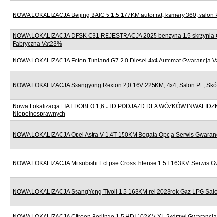
NOWA LOKALIZACJA Beijing BAIC 5 1.5 177KM automat, kamery 360, salon 
NOWA LOKALIZACJA DFSK C31 REJESTRACJA 2025 benzyna 1.5 skrzynia 
Fabryczna Vat23%
NOWA LOKALIZACJA Foton Tunland G7 2.0 Diesel 4x4 Automat Gwarancja 
NOWA LOKALIZACJA Ssangyong Rexton 2,0 16V 225KM, 4x4, Salon PL, Skór
Nowa Lokalizacja FIAT DOBLO 1,6 JTD PODJAZD DLA WÓZKÓW INWALIDZ
Niepełnosprawnych
NOWA LOKALIZACJA Opel Astra V 1.4T 150KM Bogata Opcja Serwis Gwaran
NOWA LOKALIZACJA Mitsubishi Eclipse Cross Intense 1.5T 163KM Serwis G
NOWA LOKALIZACJA SsangYong Tivoli 1.5 163KM rej 2023rok Gaz LPG Sal
NOWA LOKALIZACJA Citroen Berlingo 1.5 HDI 102KM XL 2xdrzwi Gwarancj