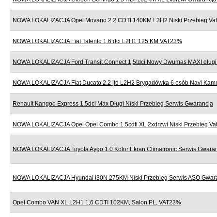
NOWA LOKALIZACJA Opel Movano 2.2 CDTI 140KM L3H2 Niski Przebieg Va
NOWA LOKALIZACJA Fiat Talento 1.6 dci L2H1 125 KM VAT23%
NOWA LOKALIZACJA Ford Transit Connect 1,5tdci Nowy Dwumas MAXI dług
NOWA LOKALIZACJA Fiat Ducato 2.2 jtd L2H2 Brygadówka 6 osób Navi Kame
Renault Kangoo Express 1.5dci Max Długi Niski Przebieg Serwis Gwarancja
NOWA LOKALIZACJA Opel Opel Combo 1.5cdti XL 2xdrzwi Niski Przebieg V
NOWA LOKALIZACJA Toyota Aygo 1.0 Kolor Ekran Climatronic Serwis Gwara
NOWA LOKALIZACJA Hyundai i30N 275KM Niski Przebieg Serwis ASO Gwar
Opel Combo VAN XL L2H1 1,6 CDTI 102KM, Salon PL, VAT23%