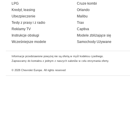
LPG
Cruze kombi
Kredyt, leasing
Orlando
Ubezpieczenie
Malibu
Testy z prasy i z radio
Trax
Reklamy TV
Captiva
Instrukcje obsługi
Modele zbliżające się
Wcześniejsze modele
Samochody Używane
Informacje przedstawione powyżej nie są ofertą w myśl kodeksu cywilnego.
Zapraszamy do kontaktu z jednym z naszych salonów w celu otrzymania oferty.
© 2026
Chevrolet Europe
. All rights reserved