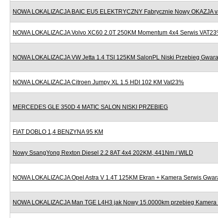
NOWA LOKALIZACJA BAIC EU5 ELEKTRYCZNY Fabrycznie Nowy OKAZJA v
NOWA LOKALIZACJA Volvo XC60 2.0T 250KM Momentum 4x4 Serwis VAT2
NOWA LOKALIZACJA VW Jetta 1.4 TSI 125KM SalonPL Niski Przebieg Gwara
NOWA LOKALIZACJA Citroen Jumpy XL 1.5 HDI 102 KM Vat23%
MERCEDES GLE 350D 4 MATIC SALON NISKI PRZEBIEG
FIAT DOBLO 1,4 BENZYNA 95 KM
Nowy SsangYong Rexton Diesel 2.2 8AT 4x4 202KM, 441Nm / WILD
NOWA LOKALIZACJA Opel Astra V 1.4T 125KM Ekran + Kamera Serwis Gwar
NOWA LOKALIZACJA Man TGE L4H3 jak Nowy 15.0000km przebieg Kamera