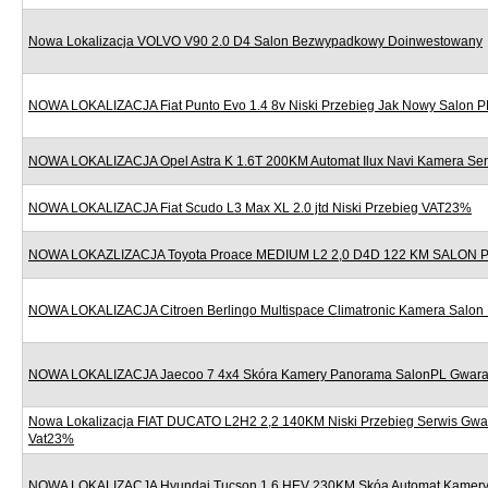
Nowa Lokalizacja VOLVO V90 2.0 D4 Salon Bezwypadkowy Doinwestowany
NOWA LOKALIZACJA Fiat Punto Evo 1.4 8v Niski Przebieg Jak Nowy Salon P
NOWA LOKALIZACJA Opel Astra K 1.6T 200KM Automat Ilux Navi Kamera Se
NOWA LOKALIZACJA Fiat Scudo L3 Max XL 2.0 jtd Niski Przebieg VAT23%
NOWA LOKAZLIZACJA Toyota Proace MEDIUM L2 2,0 D4D 122 KM SALON
NOWA LOKALIZACJA Citroen Berlingo Multispace Climatronic Kamera Salon
NOWA LOKALIZACJA Jaecoo 7 4x4 Skóra Kamery Panorama SalonPL Gwara
Nowa Lokalizacja FIAT DUCATO L2H2 2,2 140KM Niski Przebieg Serwis Gwa
Vat23%
NOWA LOKALIZACJA Hyundai Tucson 1.6 HEV 230KM Skóa Automat Kamery 