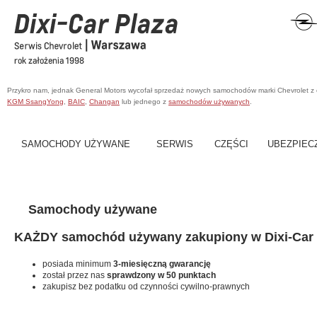
Przykro nam, jednak General Motors wycofał sprzedaż nowych samochodów marki Chevrolet z
KGM SsangYong
,
BAIC
,
Changan
lub jednego z
samochodów używanych
.
SAMOCHODY UŻYWANE
SERWIS
CZĘŚCI
UBEZPIEC
Samochody używane
KAŻDY samochód używany zakupiony w Dixi-Car 
posiada minimum
3-miesięczną gwarancję
został przez nas
sprawdzony w 50 punktach
zakupisz bez podatku od czynności cywilno-prawnych