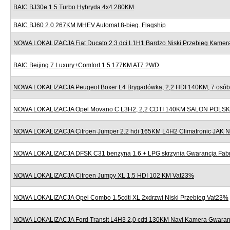
BAIC BJ30e 1.5 Turbo Hybryda 4x4 280KM
BAIC BJ60 2.0 267KM MHEV Automat 8-bieg. Flagship
NOWA LOKALIZACJA Fiat Ducato 2.3 dci L1H1 Bardzo Niski Przebieg Kame
BAIC Beijing 7 Luxury+Comfort 1.5 177KM AT7 2WD
NOWA LOKALIZACJA Peugeot Boxer L4 Brygadówka, 2,2 HDI 140KM, 7 osób,
NOWA LOKALIZACJA Opel Movano C L3H2, 2,2 CDTI 140KM SALON POLSK
NOWA LOKALIZACJA Citroen Jumper 2.2 hdi 165KM L4H2 Climatronic JAK
NOWA LOKALIZACJA DFSK C31 benzyna 1.6 + LPG skrzynia Gwarancja Fab
NOWA LOKALIZACJA Citroen Jumpy XL 1.5 HDI 102 KM Vat23%
NOWA LOKALIZACJA Opel Combo 1.5cdti XL 2xdrzwi Niski Przebieg Vat23%
NOWA LOKALIZACJA Ford Transit L4H3 2,0 cdti 130KM Navi Kamera Gwaran