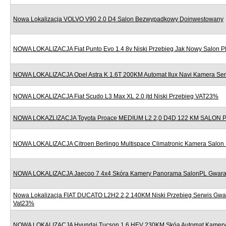
Nowa Lokalizacja VOLVO V90 2.0 D4 Salon Bezwypadkowy Doinwestowany
NOWA LOKALIZACJA Fiat Punto Evo 1.4 8v Niski Przebieg Jak Nowy Salon P
NOWA LOKALIZACJA Opel Astra K 1.6T 200KM Automat Ilux Navi Kamera Se
NOWA LOKALIZACJA Fiat Scudo L3 Max XL 2.0 jtd Niski Przebieg VAT23%
NOWA LOKAZLIZACJA Toyota Proace MEDIUM L2 2,0 D4D 122 KM SALON
NOWA LOKALIZACJA Citroen Berlingo Multispace Climatronic Kamera Salon
NOWA LOKALIZACJA Jaecoo 7 4x4 Skóra Kamery Panorama SalonPL Gwara
Nowa Lokalizacja FIAT DUCATO L2H2 2,2 140KM Niski Przebieg Serwis Gwa
Vat23%
NOWA LOKALIZACJA Hyundai Tucson 1.6 HEV 230KM Skóa Automat Kamery 