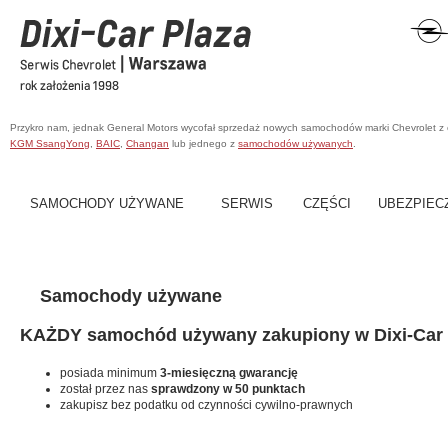
Przykro nam, jednak General Motors wycofał sprzedaż nowych samochodów marki Chevrolet z
KGM SsangYong
,
BAIC
,
Changan
lub jednego z
samochodów używanych
.
SAMOCHODY UŻYWANE
SERWIS
CZĘŚCI
UBEZPIEC
Samochody używane
KAŻDY samochód używany zakupiony w Dixi-Car 
posiada minimum
3-miesięczną gwarancję
został przez nas
sprawdzony w 50 punktach
zakupisz bez podatku od czynności cywilno-prawnych