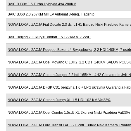
BAIC BJ30e 1.5 Turbo Hybryda 4x4 280KM
BAIC BJ60 2.0 267KM MHEV Automat 8-bieg. Flagship
NOWA LOKALIZACJA Fiat Ducato 2.3 dci L1H1 Bardzo Niski Przebieg Kame
BAIC Beijing 7 Luxury+Comfort 1.5 177KM AT7 2WD
NOWA LOKALIZACJA Peugeot Boxer L4 Brygadówka, 2,2 HDI 140KM, 7 osób,
NOWA LOKALIZACJA Opel Movano C L3H2, 2,2 CDTI 140KM SALON POLSK
NOWA LOKALIZACJA Citroen Jumper 2.2 hdi 165KM L4H2 Climatronic JAK
NOWA LOKALIZACJA DFSK C31 benzyna 1.6 + LPG skrzynia Gwarancja Fab
NOWA LOKALIZACJA Citroen Jumpy XL 1.5 HDI 102 KM Vat23%
NOWA LOKALIZACJA Opel Combo 1.5cdti XL 2xdrzwi Niski Przebieg Vat23%
NOWA LOKALIZACJA Ford Transit L4H3 2,0 cdti 130KM Navi Kamera Gwaran