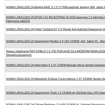
NOWA LOKALIZACJA Beijing BAIC 5 1.5 177KM automat, kamery 360, salon 
NOWA LOKALIZACJA DFSK C31 REJESTRACJA 2025 benzyna 1.5 skrzynia 
Fabryczna Vat23%
NOWA LOKALIZACJA Foton Tunland G7 2.0 Diesel 4x4 Automat Gwarancja 
NOWA LOKALIZACJA Ssangyong Rexton 2,0 16V 225KM, 4x4, Salon PL, Skór
Nowa Lokalizacja FIAT DOBLO 1,6 JTD PODJAZD DLA WÓZKÓW INWALIDZ
Niepełnosprawnych
NOWA LOKALIZACJA Opel Astra V 1.4T 150KM Bogata Opcja Serwis Gwaran
NOWA LOKALIZACJA Mitsubishi Eclipse Cross Intense 1.5T 163KM Serwis G
NOWA LOKALIZACJA SsangYong Tivoli 1.5 163KM rej 2023rok Gaz LPG Sal
NOWA LOKALIZACJA Citroen Berlingo 1.5 HDI 102KM XL 2xdrzwi Gwarancj