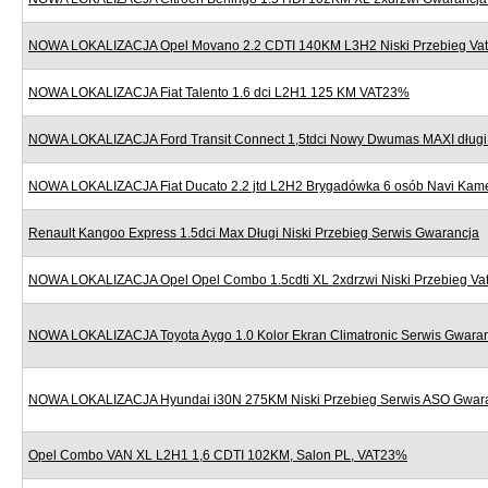
NOWA LOKALIZACJA Opel Movano 2.2 CDTI 140KM L3H2 Niski Przebieg Va
NOWA LOKALIZACJA Fiat Talento 1.6 dci L2H1 125 KM VAT23%
NOWA LOKALIZACJA Ford Transit Connect 1,5tdci Nowy Dwumas MAXI dług
NOWA LOKALIZACJA Fiat Ducato 2.2 jtd L2H2 Brygadówka 6 osób Navi Kame
Renault Kangoo Express 1.5dci Max Długi Niski Przebieg Serwis Gwarancja
NOWA LOKALIZACJA Opel Opel Combo 1.5cdti XL 2xdrzwi Niski Przebieg V
NOWA LOKALIZACJA Toyota Aygo 1.0 Kolor Ekran Climatronic Serwis Gwara
NOWA LOKALIZACJA Hyundai i30N 275KM Niski Przebieg Serwis ASO Gwar
Opel Combo VAN XL L2H1 1,6 CDTI 102KM, Salon PL, VAT23%