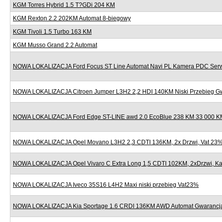
KGM Torres Hybrid 1.5 T?GDi 204 KM
KGM Rexton 2.2 202KM Automat 8-biegowy
KGM Tivoli 1.5 Turbo 163 KM
KGM Musso Grand 2.2 Automat
NOWA LOKALIZACJA Ford Focus ST Line Automat Navi PL Kamera PDC Serw
NOWA LOKALIZACJA Citroen Jumper L3H2 2,2 HDI 140KM Niski Przebieg G
NOWA LOKALIZACJA Ford Edge ST-LINE awd 2.0 EcoBlue 238 KM 33 000 KM
NOWA LOKALIZACJA Opel Movano L3H2 2,3 CDTI 136KM, 2x Drzwi, Vat 23
NOWA LOKALIZACJA Opel Vivaro C Extra Long 1,5 CDTI 102KM, 2xDrzwi, K
NOWA LOKALIZACJA Iveco 35S16 L4H2 Maxi niski przebieg Vat23%
NOWA LOKALIZACJA Kia Sportage 1.6 CRDI 136KM AWD Automat Gwarancj