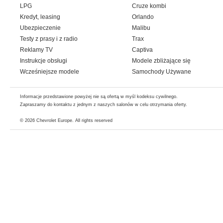
LPG
Cruze kombi
Kredyt, leasing
Orlando
Ubezpieczenie
Malibu
Testy z prasy i z radio
Trax
Reklamy TV
Captiva
Instrukcje obsługi
Modele zbliżające się
Wcześniejsze modele
Samochody Używane
Informacje przedstawione powyżej nie są ofertą w myśl kodeksu cywilnego.
Zapraszamy do kontaktu z jednym z naszych salonów w celu otrzymania oferty.
© 2026
Chevrolet Europe
. All rights reserved