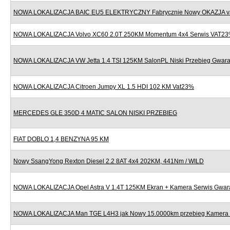
NOWA LOKALIZACJA BAIC EU5 ELEKTRYCZNY Fabrycznie Nowy OKAZJA v
NOWA LOKALIZACJA Volvo XC60 2.0T 250KM Momentum 4x4 Serwis VAT2
NOWA LOKALIZACJA VW Jetta 1.4 TSI 125KM SalonPL Niski Przebieg Gwara
NOWA LOKALIZACJA Citroen Jumpy XL 1.5 HDI 102 KM Vat23%
MERCEDES GLE 350D 4 MATIC SALON NISKI PRZEBIEG
FIAT DOBLO 1,4 BENZYNA 95 KM
Nowy SsangYong Rexton Diesel 2.2 8AT 4x4 202KM, 441Nm / WILD
NOWA LOKALIZACJA Opel Astra V 1.4T 125KM Ekran + Kamera Serwis Gwar
NOWA LOKALIZACJA Man TGE L4H3 jak Nowy 15.0000km przebieg Kamera