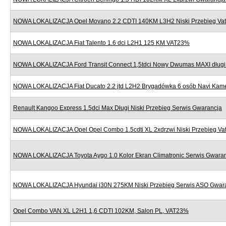
NOWA LOKALIZACJA Opel Movano 2.2 CDTI 140KM L3H2 Niski Przebieg Va
NOWA LOKALIZACJA Fiat Talento 1.6 dci L2H1 125 KM VAT23%
NOWA LOKALIZACJA Ford Transit Connect 1,5tdci Nowy Dwumas MAXI dług
NOWA LOKALIZACJA Fiat Ducato 2.2 jtd L2H2 Brygadówka 6 osób Navi Kame
Renault Kangoo Express 1.5dci Max Długi Niski Przebieg Serwis Gwarancja
NOWA LOKALIZACJA Opel Opel Combo 1.5cdti XL 2xdrzwi Niski Przebieg V
NOWA LOKALIZACJA Toyota Aygo 1.0 Kolor Ekran Climatronic Serwis Gwara
NOWA LOKALIZACJA Hyundai i30N 275KM Niski Przebieg Serwis ASO Gwar
Opel Combo VAN XL L2H1 1,6 CDTI 102KM, Salon PL, VAT23%