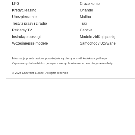
LPG
Cruze kombi
Kredyt, leasing
Orlando
Ubezpieczenie
Malibu
Testy z prasy i z radio
Trax
Reklamy TV
Captiva
Instrukcje obsługi
Modele zbliżające się
Wcześniejsze modele
Samochody Używane
Informacje przedstawione powyżej nie są ofertą w myśl kodeksu cywilnego.
Zapraszamy do kontaktu z jednym z naszych salonów w celu otrzymania oferty.
© 2026
Chevrolet Europe
. All rights reserved