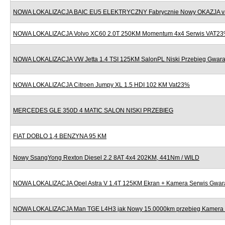
NOWA LOKALIZACJA BAIC EU5 ELEKTRYCZNY Fabrycznie Nowy OKAZJA v
NOWA LOKALIZACJA Volvo XC60 2.0T 250KM Momentum 4x4 Serwis VAT2
NOWA LOKALIZACJA VW Jetta 1.4 TSI 125KM SalonPL Niski Przebieg Gwara
NOWA LOKALIZACJA Citroen Jumpy XL 1.5 HDI 102 KM Vat23%
MERCEDES GLE 350D 4 MATIC SALON NISKI PRZEBIEG
FIAT DOBLO 1,4 BENZYNA 95 KM
Nowy SsangYong Rexton Diesel 2.2 8AT 4x4 202KM, 441Nm / WILD
NOWA LOKALIZACJA Opel Astra V 1.4T 125KM Ekran + Kamera Serwis Gwar
NOWA LOKALIZACJA Man TGE L4H3 jak Nowy 15.0000km przebieg Kamera