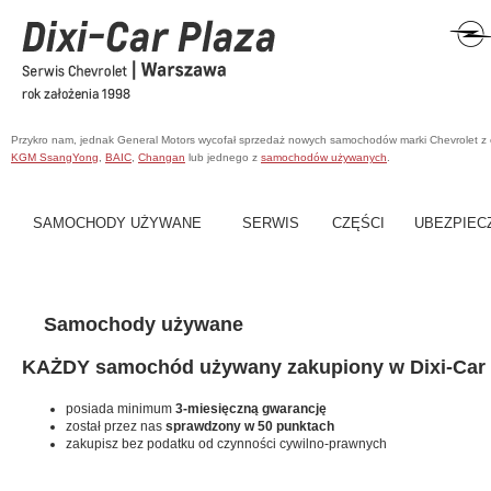
Przykro nam, jednak General Motors wycofał sprzedaż nowych samochodów marki Chevrolet z
KGM SsangYong
,
BAIC
,
Changan
lub jednego z
samochodów używanych
.
SAMOCHODY UŻYWANE
SERWIS
CZĘŚCI
UBEZPIEC
Samochody używane
KAŻDY samochód używany zakupiony w Dixi-Car 
posiada minimum
3-miesięczną gwarancję
został przez nas
sprawdzony w 50 punktach
zakupisz bez podatku od czynności cywilno-prawnych