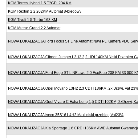
KGM Torres Hybrid 1.5 T?GDi 204 KM
KGM Rexton 2.2 202KM Automat 8-biegowy
KGM Tivoli 1.5 Turbo 163 KM
KGM Musso Grand 2.2 Automat
NOWA LOKALIZACJA Ford Focus ST Line Automat Navi PL Kamera PDC Serw
NOWA LOKALIZACJA Citroen Jumper L3H2 2,2 HDI 140KM Niski Przebieg G
NOWA LOKALIZACJA Ford Edge ST-LINE awd 2.0 EcoBlue 238 KM 33 000 KM
NOWA LOKALIZACJA Opel Movano L3H2 2,3 CDTI 136KM, 2x Drzwi, Vat 23
NOWA LOKALIZACJA Opel Vivaro C Extra Long 1,5 CDTI 102KM, 2xDrzwi, K
NOWA LOKALIZACJA Iveco 35S16 L4H2 Maxi niski przebieg Vat23%
NOWA LOKALIZACJA Kia Sportage 1.6 CRDI 136KM AWD Automat Gwarancj