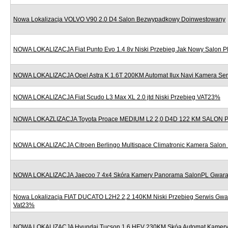
Nowa Lokalizacja VOLVO V90 2.0 D4 Salon Bezwypadkowy Doinwestowany
NOWA LOKALIZACJA Fiat Punto Evo 1.4 8v Niski Przebieg Jak Nowy Salon P
NOWA LOKALIZACJA Opel Astra K 1.6T 200KM Automat Ilux Navi Kamera Se
NOWA LOKALIZACJA Fiat Scudo L3 Max XL 2.0 jtd Niski Przebieg VAT23%
NOWA LOKAZLIZACJA Toyota Proace MEDIUM L2 2,0 D4D 122 KM SALON
NOWA LOKALIZACJA Citroen Berlingo Multispace Climatronic Kamera Salon
NOWA LOKALIZACJA Jaecoo 7 4x4 Skóra Kamery Panorama SalonPL Gwara
Nowa Lokalizacja FIAT DUCATO L2H2 2,2 140KM Niski Przebieg Serwis Gwa
Vat23%
NOWA LOKALIZACJA Hyundai Tucson 1.6 HEV 230KM Skóa Automat Kamery 