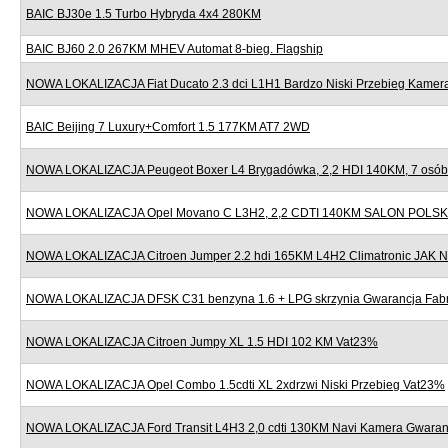
BAIC BJ30e 1.5 Turbo Hybryda 4x4 280KM
BAIC BJ60 2.0 267KM MHEV Automat 8-bieg. Flagship
NOWA LOKALIZACJA Fiat Ducato 2.3 dci L1H1 Bardzo Niski Przebieg Kame
BAIC Beijing 7 Luxury+Comfort 1.5 177KM AT7 2WD
NOWA LOKALIZACJA Peugeot Boxer L4 Brygadówka, 2,2 HDI 140KM, 7 osób,
NOWA LOKALIZACJA Opel Movano C L3H2, 2,2 CDTI 140KM SALON POLSK
NOWA LOKALIZACJA Citroen Jumper 2.2 hdi 165KM L4H2 Climatronic JAK
NOWA LOKALIZACJA DFSK C31 benzyna 1.6 + LPG skrzynia Gwarancja Fab
NOWA LOKALIZACJA Citroen Jumpy XL 1.5 HDI 102 KM Vat23%
NOWA LOKALIZACJA Opel Combo 1.5cdti XL 2xdrzwi Niski Przebieg Vat23%
NOWA LOKALIZACJA Ford Transit L4H3 2,0 cdti 130KM Navi Kamera Gwaran