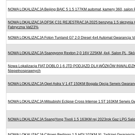
NOWA LOKALIZACJA Beijing BAIC 5 1.5 177KM automat, kamery 360, salon 
NOWA LOKALIZACJA DFSK C31 REJESTRACJA 2025 benzyna 1.5 skrzynia 
Fabryczna Vat23%
NOWA LOKALIZACJA Foton Tunland G7 2.0 Diesel 4x4 Automat Gwarancja 
NOWA LOKALIZACJA Ssangyong Rexton 2,0 16V 225KM, 4x4, Salon PL, Skór
Nowa Lokalizacja FIAT DOBLO 1,6 JTD PODJAZD DLA WÓZKÓW INWALIDZ
Niepełnosprawnych
NOWA LOKALIZACJA Opel Astra V 1.4T 150KM Bogata Opcja Serwis Gwaran
NOWA LOKALIZACJA Mitsubishi Eclipse Cross Intense 1.5T 163KM Serwis G
NOWA LOKALIZACJA SsangYong Tivoli 1.5 163KM rej 2023rok Gaz LPG Sal
NOWA LOKALIZACJA Citroen Berlingo 1.5 HDI 102KM XL 2xdrzwi Gwarancj