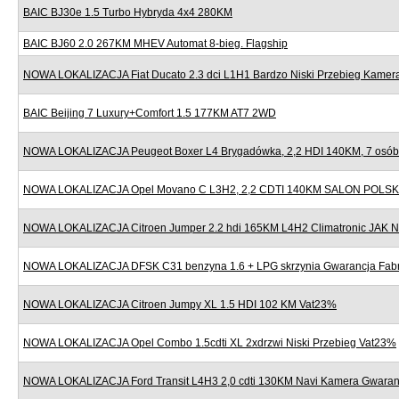
BAIC BJ30e 1.5 Turbo Hybryda 4x4 280KM
BAIC BJ60 2.0 267KM MHEV Automat 8-bieg. Flagship
NOWA LOKALIZACJA Fiat Ducato 2.3 dci L1H1 Bardzo Niski Przebieg Kame
BAIC Beijing 7 Luxury+Comfort 1.5 177KM AT7 2WD
NOWA LOKALIZACJA Peugeot Boxer L4 Brygadówka, 2,2 HDI 140KM, 7 osób,
NOWA LOKALIZACJA Opel Movano C L3H2, 2,2 CDTI 140KM SALON POLSK
NOWA LOKALIZACJA Citroen Jumper 2.2 hdi 165KM L4H2 Climatronic JAK
NOWA LOKALIZACJA DFSK C31 benzyna 1.6 + LPG skrzynia Gwarancja Fab
NOWA LOKALIZACJA Citroen Jumpy XL 1.5 HDI 102 KM Vat23%
NOWA LOKALIZACJA Opel Combo 1.5cdti XL 2xdrzwi Niski Przebieg Vat23%
NOWA LOKALIZACJA Ford Transit L4H3 2,0 cdti 130KM Navi Kamera Gwaran