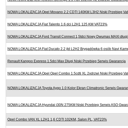
NOWA LOKALIZACJA Opel Movano 2.2 CDTI 140KM L3H2 Niski Przebieg Va
NOWA LOKALIZACJA Fiat Talento 1.6 dci L2H1 125 KM VAT23%
NOWA LOKALIZACJA Ford Transit Connect 1,5tdci Nowy Dwumas MAXI dług
NOWA LOKALIZACJA Fiat Ducato 2.2 jtd L2H2 Brygadówka 6 osób Navi Kame
Renault Kangoo Express 1.5dci Max Długi Niski Przebieg Serwis Gwarancja
NOWA LOKALIZACJA Opel Opel Combo 1.5cdti XL 2xdrzwi Niski Przebieg V
NOWA LOKALIZACJA Toyota Aygo 1.0 Kolor Ekran Climatronic Serwis Gwara
NOWA LOKALIZACJA Hyundai i30N 275KM Niski Przebieg Serwis ASO Gwar
Opel Combo VAN XL L2H1 1,6 CDTI 102KM, Salon PL, VAT23%