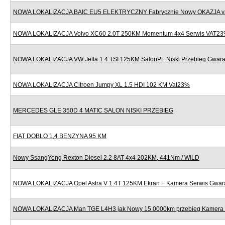
NOWA LOKALIZACJA BAIC EU5 ELEKTRYCZNY Fabrycznie Nowy OKAZJA v
NOWA LOKALIZACJA Volvo XC60 2.0T 250KM Momentum 4x4 Serwis VAT2
NOWA LOKALIZACJA VW Jetta 1.4 TSI 125KM SalonPL Niski Przebieg Gwara
NOWA LOKALIZACJA Citroen Jumpy XL 1.5 HDI 102 KM Vat23%
MERCEDES GLE 350D 4 MATIC SALON NISKI PRZEBIEG
FIAT DOBLO 1,4 BENZYNA 95 KM
Nowy SsangYong Rexton Diesel 2.2 8AT 4x4 202KM, 441Nm / WILD
NOWA LOKALIZACJA Opel Astra V 1.4T 125KM Ekran + Kamera Serwis Gwar
NOWA LOKALIZACJA Man TGE L4H3 jak Nowy 15.0000km przebieg Kamera