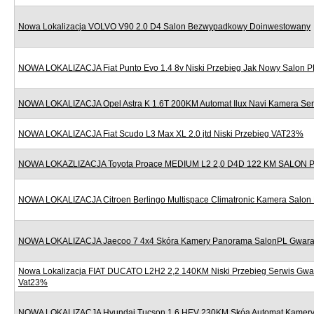
Nowa Lokalizacja VOLVO V90 2.0 D4 Salon Bezwypadkowy Doinwestowany
NOWA LOKALIZACJA Fiat Punto Evo 1.4 8v Niski Przebieg Jak Nowy Salon P
NOWA LOKALIZACJA Opel Astra K 1.6T 200KM Automat Ilux Navi Kamera Se
NOWA LOKALIZACJA Fiat Scudo L3 Max XL 2.0 jtd Niski Przebieg VAT23%
NOWA LOKAZLIZACJA Toyota Proace MEDIUM L2 2,0 D4D 122 KM SALON
NOWA LOKALIZACJA Citroen Berlingo Multispace Climatronic Kamera Salon
NOWA LOKALIZACJA Jaecoo 7 4x4 Skóra Kamery Panorama SalonPL Gwara
Nowa Lokalizacja FIAT DUCATO L2H2 2,2 140KM Niski Przebieg Serwis Gwa
Vat23%
NOWA LOKALIZACJA Hyundai Tucson 1.6 HEV 230KM Skóa Automat Kamery 