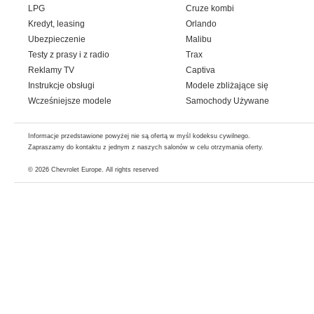
LPG
Cruze kombi
Kredyt, leasing
Orlando
Ubezpieczenie
Malibu
Testy z prasy i z radio
Trax
Reklamy TV
Captiva
Instrukcje obsługi
Modele zbliżające się
Wcześniejsze modele
Samochody Używane
Informacje przedstawione powyżej nie są ofertą w myśl kodeksu cywilnego.
Zapraszamy do kontaktu z jednym z naszych salonów w celu otrzymania oferty.
© 2026
Chevrolet Europe
. All rights reserved