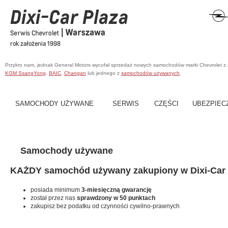
Przykro nam, jednak General Motors wycofał sprzedaż nowych samochodów marki Chevrolet z
KGM SsangYong
,
BAIC
,
Changan
lub jednego z
samochodów używanych
.
SAMOCHODY UŻYWANE
SERWIS
CZĘŚCI
UBEZPIEC
Samochody używane
KAŻDY samochód używany zakupiony w Dixi-Car 
posiada minimum
3-miesięczną gwarancję
został przez nas
sprawdzony w 50 punktach
zakupisz bez podatku od czynności cywilno-prawnych