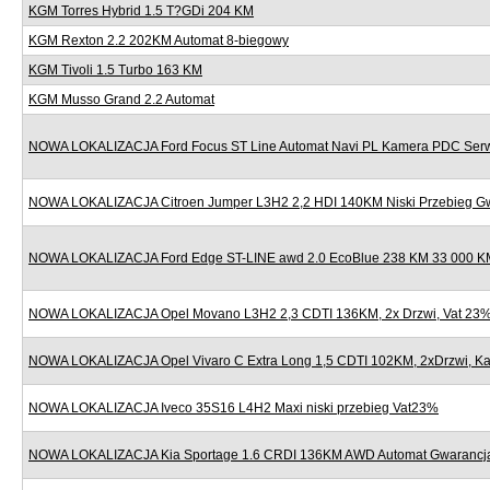
KGM Torres Hybrid 1.5 T?GDi 204 KM
KGM Rexton 2.2 202KM Automat 8-biegowy
KGM Tivoli 1.5 Turbo 163 KM
KGM Musso Grand 2.2 Automat
NOWA LOKALIZACJA Ford Focus ST Line Automat Navi PL Kamera PDC Serw
NOWA LOKALIZACJA Citroen Jumper L3H2 2,2 HDI 140KM Niski Przebieg G
NOWA LOKALIZACJA Ford Edge ST-LINE awd 2.0 EcoBlue 238 KM 33 000 KM
NOWA LOKALIZACJA Opel Movano L3H2 2,3 CDTI 136KM, 2x Drzwi, Vat 23
NOWA LOKALIZACJA Opel Vivaro C Extra Long 1,5 CDTI 102KM, 2xDrzwi, K
NOWA LOKALIZACJA Iveco 35S16 L4H2 Maxi niski przebieg Vat23%
NOWA LOKALIZACJA Kia Sportage 1.6 CRDI 136KM AWD Automat Gwarancj