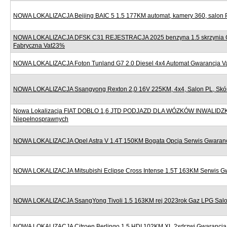
NOWA LOKALIZACJA Beijing BAIC 5 1.5 177KM automat, kamery 360, salon 
NOWA LOKALIZACJA DFSK C31 REJESTRACJA 2025 benzyna 1.5 skrzynia 
Fabryczna Vat23%
NOWA LOKALIZACJA Foton Tunland G7 2.0 Diesel 4x4 Automat Gwarancja 
NOWA LOKALIZACJA Ssangyong Rexton 2,0 16V 225KM, 4x4, Salon PL, Skór
Nowa Lokalizacja FIAT DOBLO 1,6 JTD PODJAZD DLA WÓZKÓW INWALIDZ
Niepełnosprawnych
NOWA LOKALIZACJA Opel Astra V 1.4T 150KM Bogata Opcja Serwis Gwaran
NOWA LOKALIZACJA Mitsubishi Eclipse Cross Intense 1.5T 163KM Serwis G
NOWA LOKALIZACJA SsangYong Tivoli 1.5 163KM rej 2023rok Gaz LPG Sal
NOWA LOKALIZACJA Citroen Berlingo 1.5 HDI 102KM XL 2xdrzwi Gwarancj