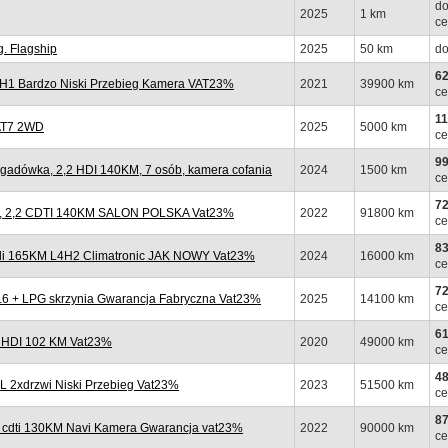
do
2025
1 km
ce
. Flagship
2025
50 km
do
62
1H1 Bardzo Niski Przebieg Kamera VAT23%
2021
39900 km
ce
11
 AT7 2WD
2025
5000 km
ce
99
adówka, 2,2 HDI 140KM, 7 osób, kamera cofania
2024
1500 km
ce
72
, 2,2 CDTI 140KM SALON POLSKA Vat23%
2022
91800 km
ce
83
di 165KM L4H2 Climatronic JAK NOWY Vat23%
2024
16000 km
ce
72
 + LPG skrzynia Gwarancja Fabryczna Vat23%
2025
14100 km
ce
61
 HDI 102 KM Vat23%
2020
49000 km
ce
48
 2xdrzwi Niski Przebieg Vat23%
2023
51500 km
ce
87
 cdti 130KM Navi Kamera Gwarancja vat23%
2022
90000 km
ce