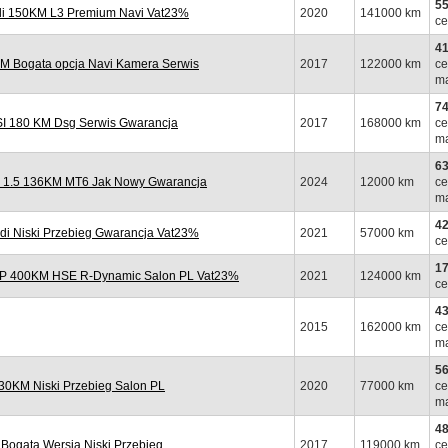
55
i 150KM L3 Premium Navi Vat23%
2020
141000 km
ce
41
M Bogata opcja Navi Kamera Serwis
2017
122000 km
ce
ma
74
 180 KM Dsg Serwis Gwarancja
2017
168000 km
ce
ma
63
 1.5 136KM MT6 Jak Nowy Gwarancja
2024
12000 km
ce
ma
42
di Niski Przebieg Gwarancja Vat23%
2021
57000 km
ce
17
 P 400KM HSE R-Dynamic Salon PL Vat23%
2021
124000 km
ce
43
2015
162000 km
ce
ma
56
0KM Niski Przebieg Salon PL
2020
77000 km
ce
ma
48
ogata Wersja Niski Przebieg
2017
119000 km
ce