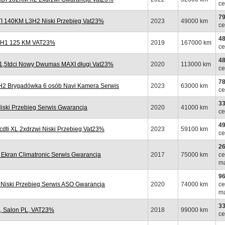
ce
79
 140KM L3H2 Niski Przebieg Vat23%
2023
49000 km
ce
48
L2H1 125 KM VAT23%
2019
167000 km
ce
48
1,5tdci Nowy Dwumas MAXI długi Vat23%
2020
113000 km
ce
78
H2 Brygadówka 6 osób Navi Kamera Serwis
2023
63000 km
ce
33
iski Przebieg Serwis Gwarancja
2020
41000 km
ce
49
i XL 2xdrzwi Niski Przebieg Vat23%
2023
59100 km
ce
26
Ekran Climatronic Serwis Gwarancja
2017
75000 km
ce
ma
96
iski Przebieg Serwis ASO Gwarancja
2020
74000 km
ce
ma
33
, Salon PL, VAT23%
2018
99000 km
ce