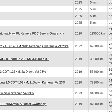
2025
5 km
do
2025
5 km
do
2025
5 km
do
2025
5 km
do
47
tomat Navi PL Kamera PDC Serwis Gwarancja
2020
115000 km
ce
ma
70
,2 HDI 140KM Niski Przebieg Gwarancja VAt23%
2022
69000 km
ce
96
 2.0 EcoBlue 238 KM 33 000 KM !!
2019
33000 km
ce
ma
59
 CDTI 136KM, 2x Drzwi, Vat 23%
2019
53400 km
ce
59
ng 1,5 CDTI 102KM, 2xDrzwi, Kamera , Vat23%
2020
79800 km
ce
88
 niski przebieg Vat23%
2023
91000 km
ce
70
I 136KM AWD Automat Gwarancja
2019
87000 km
ce