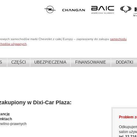
 nowych samochodów marki Chevrolet z całej Europy – zapraszamy do zakupu
samochodu
chodów używanych
.
S
CZĘŚCI
UBEZPIECZENIA
FINANSOWANIE
DODATKI
kupiony w Dixi-Car Plaza:
rancję
Problem z
unktach
ywilno-prawnych
Odkupujem
salon uży
tel. 22 71