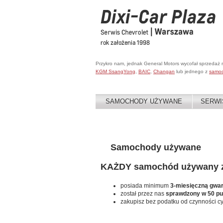
Przykro nam, jednak General Motors wycofał sprzedaż
KGM SsangYong
,
BAIC
,
Changan
lub jednego z
samo
SAMOCHODY UŻYWANE
SERWI
Samochody używane
KAŻDY samochód używany za
posiada minimum
3-miesięczną gwa
został przez nas
sprawdzony w 50 p
zakupisz bez podatku od czynności c