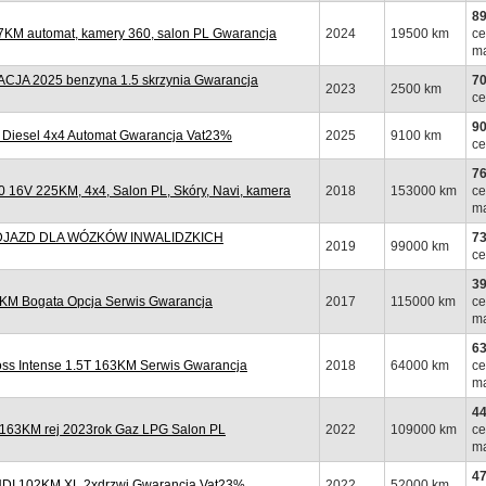
89
KM automat, kamery 360, salon PL Gwarancja
2024
19500 km
ce
ma
A 2025 benzyna 1.5 skrzynia Gwarancja
70
2023
2500 km
ce
90
Diesel 4x4 Automat Gwarancja Vat23%
2025
9100 km
ce
76
6V 225KM, 4x4, Salon PL, Skóry, Navi, kamera
2018
153000 km
ce
ma
PODJAZD DLA WÓZKÓW INWALIDZKICH
73
2019
99000 km
ce
39
KM Bogata Opcja Serwis Gwarancja
2017
115000 km
ce
ma
63
ss Intense 1.5T 163KM Serwis Gwarancja
2018
64000 km
ce
ma
44
163KM rej 2023rok Gaz LPG Salon PL
2022
109000 km
ce
ma
47
HDI 102KM XL 2xdrzwi Gwarancja Vat23%
2022
52000 km