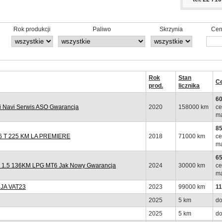
Rok produkcji
Paliwo
Skrzynia
Cen
Rok
Stan
C
prod.
licznika
60
 Navi Serwis ASO Gwarancja
2020
158000 km
ce
ma
85
 T 225 KM LA PREMIERE
2018
71000 km
ce
ma
65
y 1.5 136KM LPG MT6 Jak Nowy Gwarancja
2024
30000 km
ce
ma
JA VAT23
2023
99000 km
11
2025
5 km
do
2025
5 km
do