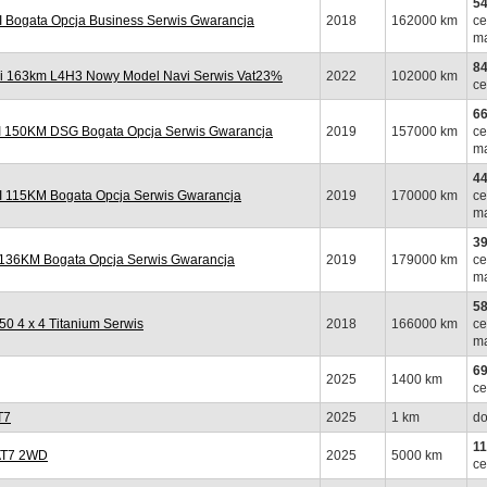
54
Bogata Opcja Business Serwis Gwarancja
2018
162000 km
ce
ma
84
i 163km L4H3 Nowy Model Navi Serwis Vat23%
2022
102000 km
ce
66
 150KM DSG Bogata Opcja Serwis Gwarancja
2019
157000 km
ce
ma
44
 115KM Bogata Opcja Serwis Gwarancja
2019
170000 km
ce
ma
39
 136KM Bogata Opcja Serwis Gwarancja
2019
179000 km
ce
ma
58
 4 x 4 Titanium Serwis
2018
166000 km
ce
ma
69
2025
1400 km
ce
T7
2025
1 km
do
11
 AT7 2WD
2025
5000 km
ce