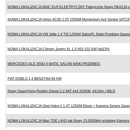
NOWA LOKALIZACJA BAIC EU5 ELEKTRYCZNY Fabrycznie Nowy OKAZJA v
NOWA LOKALIZACJA Volvo XC60 2.0T 250KM Momentum 4x4 Serwis VAT2
NOWA LOKALIZACJA VW Jetta 1.4 TSI 125KM SalonPL Niski Przebieg Gwara
NOWA LOKALIZACJA Citroen Jumpy XL 1.5 HDI 102 KM Vat23%
MERCEDES GLE 350D 4 MATIC SALON NISKI PRZEBIEG
FIAT DOBLO 1,4 BENZYNA 95 KM
Nowy SsangYong Rexton Diesel 2.2 8AT 4x4 202KM, 441Nm / WILD
NOWA LOKALIZACJA Opel Astra V 1.4T 125KM Ekran + Kamera Serwis Gwar
NOWA LOKALIZACJA Man TGE L4H3 jak Nowy 15.0000km przebieg Kamera