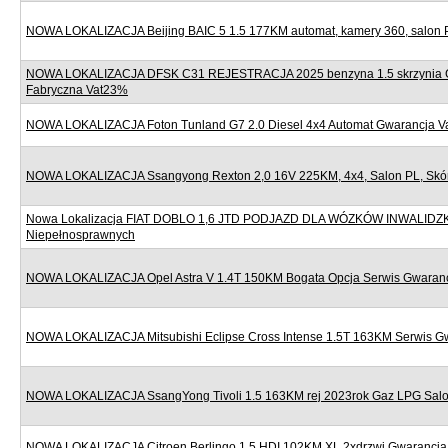
NOWA LOKALIZACJA Beijing BAIC 5 1.5 177KM automat, kamery 360, salon 
NOWA LOKALIZACJA DFSK C31 REJESTRACJA 2025 benzyna 1.5 skrzynia 
Fabryczna Vat23%
NOWA LOKALIZACJA Foton Tunland G7 2.0 Diesel 4x4 Automat Gwarancja 
NOWA LOKALIZACJA Ssangyong Rexton 2,0 16V 225KM, 4x4, Salon PL, Skór
Nowa Lokalizacja FIAT DOBLO 1,6 JTD PODJAZD DLA WÓZKÓW INWALIDZ
Niepełnosprawnych
NOWA LOKALIZACJA Opel Astra V 1.4T 150KM Bogata Opcja Serwis Gwaran
NOWA LOKALIZACJA Mitsubishi Eclipse Cross Intense 1.5T 163KM Serwis G
NOWA LOKALIZACJA SsangYong Tivoli 1.5 163KM rej 2023rok Gaz LPG Sal
NOWA LOKALIZACJA Citroen Berlingo 1.5 HDI 102KM XL 2xdrzwi Gwarancj