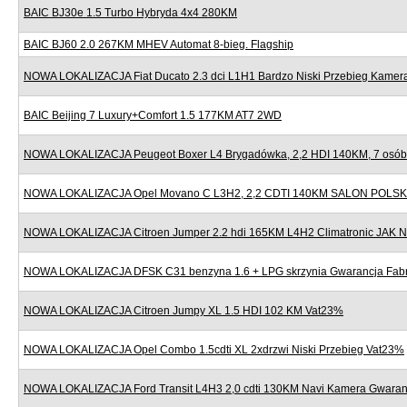
BAIC BJ30e 1.5 Turbo Hybryda 4x4 280KM
BAIC BJ60 2.0 267KM MHEV Automat 8-bieg. Flagship
NOWA LOKALIZACJA Fiat Ducato 2.3 dci L1H1 Bardzo Niski Przebieg Kame
BAIC Beijing 7 Luxury+Comfort 1.5 177KM AT7 2WD
NOWA LOKALIZACJA Peugeot Boxer L4 Brygadówka, 2,2 HDI 140KM, 7 osób,
NOWA LOKALIZACJA Opel Movano C L3H2, 2,2 CDTI 140KM SALON POLSK
NOWA LOKALIZACJA Citroen Jumper 2.2 hdi 165KM L4H2 Climatronic JAK
NOWA LOKALIZACJA DFSK C31 benzyna 1.6 + LPG skrzynia Gwarancja Fab
NOWA LOKALIZACJA Citroen Jumpy XL 1.5 HDI 102 KM Vat23%
NOWA LOKALIZACJA Opel Combo 1.5cdti XL 2xdrzwi Niski Przebieg Vat23%
NOWA LOKALIZACJA Ford Transit L4H3 2,0 cdti 130KM Navi Kamera Gwaran