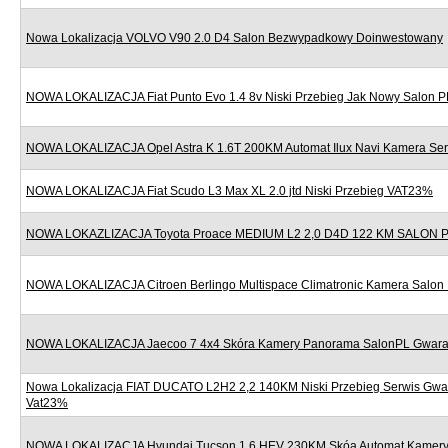
Nowa Lokalizacja VOLVO V90 2.0 D4 Salon Bezwypadkowy Doinwestowany
NOWA LOKALIZACJA Fiat Punto Evo 1.4 8v Niski Przebieg Jak Nowy Salon P
NOWA LOKALIZACJA Opel Astra K 1.6T 200KM Automat Ilux Navi Kamera Se
NOWA LOKALIZACJA Fiat Scudo L3 Max XL 2.0 jtd Niski Przebieg VAT23%
NOWA LOKAZLIZACJA Toyota Proace MEDIUM L2 2,0 D4D 122 KM SALON
NOWA LOKALIZACJA Citroen Berlingo Multispace Climatronic Kamera Salon
NOWA LOKALIZACJA Jaecoo 7 4x4 Skóra Kamery Panorama SalonPL Gwara
Nowa Lokalizacja FIAT DUCATO L2H2 2,2 140KM Niski Przebieg Serwis Gwa
Vat23%
NOWA LOKALIZACJA Hyundai Tucson 1.6 HEV 230KM Skóa Automat Kamery 