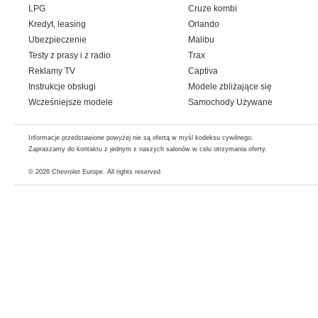
LPG
Cruze kombi
Kredyt, leasing
Orlando
Ubezpieczenie
Malibu
Testy z prasy i z radio
Trax
Reklamy TV
Captiva
Instrukcje obsługi
Modele zbliżające się
Wcześniejsze modele
Samochody Używane
Informacje przedstawione powyżej nie są ofertą w myśl kodeksu cywilnego.
Zapraszamy do kontaktu z jednym z naszych salonów w celu otrzymania oferty.
© 2026
Chevrolet Europe
. All rights reserved