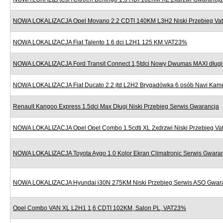
NOWA LOKALIZACJA Opel Movano 2.2 CDTI 140KM L3H2 Niski Przebieg Va
NOWA LOKALIZACJA Fiat Talento 1.6 dci L2H1 125 KM VAT23%
NOWA LOKALIZACJA Ford Transit Connect 1,5tdci Nowy Dwumas MAXI dług
NOWA LOKALIZACJA Fiat Ducato 2.2 jtd L2H2 Brygadówka 6 osób Navi Kame
Renault Kangoo Express 1.5dci Max Długi Niski Przebieg Serwis Gwarancja
NOWA LOKALIZACJA Opel Opel Combo 1.5cdti XL 2xdrzwi Niski Przebieg V
NOWA LOKALIZACJA Toyota Aygo 1.0 Kolor Ekran Climatronic Serwis Gwara
NOWA LOKALIZACJA Hyundai i30N 275KM Niski Przebieg Serwis ASO Gwar
Opel Combo VAN XL L2H1 1,6 CDTI 102KM, Salon PL, VAT23%