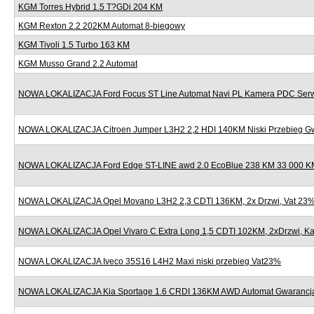
KGM Torres Hybrid 1.5 T?GDi 204 KM
KGM Rexton 2.2 202KM Automat 8-biegowy
KGM Tivoli 1.5 Turbo 163 KM
KGM Musso Grand 2.2 Automat
NOWA LOKALIZACJA Ford Focus ST Line Automat Navi PL Kamera PDC Serw
NOWA LOKALIZACJA Citroen Jumper L3H2 2,2 HDI 140KM Niski Przebieg G
NOWA LOKALIZACJA Ford Edge ST-LINE awd 2.0 EcoBlue 238 KM 33 000 KM
NOWA LOKALIZACJA Opel Movano L3H2 2,3 CDTI 136KM, 2x Drzwi, Vat 23
NOWA LOKALIZACJA Opel Vivaro C Extra Long 1,5 CDTI 102KM, 2xDrzwi, K
NOWA LOKALIZACJA Iveco 35S16 L4H2 Maxi niski przebieg Vat23%
NOWA LOKALIZACJA Kia Sportage 1.6 CRDI 136KM AWD Automat Gwarancj