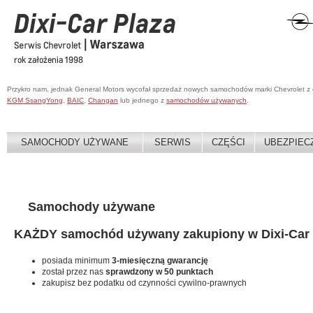
Przykro nam, jednak General Motors wycofał sprzedaż nowych samochodów marki Chevrolet z
KGM SsangYong
,
BAIC
,
Changan
lub jednego z
samochodów używanych
.
SAMOCHODY UŻYWANE
SERWIS
CZĘŚCI
UBEZPIEC
Samochody używane
KAŻDY samochód używany zakupiony w Dixi-Car 
posiada minimum
3-miesięczną gwarancję
został przez nas
sprawdzony w 50 punktach
zakupisz bez podatku od czynności cywilno-prawnych