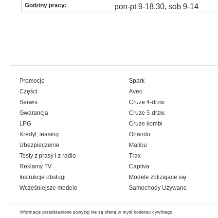
Godziny pracy:
pon-pt 9-18.30, sob 9-14
Promocje
Spark
Części
Aveo
Serwis
Cruze 4-drzw.
Gwarancja
Cruze 5-drzw.
LPG
Cruze kombi
Kredyt, leasing
Orlando
Ubezpieczenie
Malibu
Testy z prasy i z radio
Trax
Reklamy TV
Captiva
Instrukcje obsługi
Modele zbliżające się
Wcześniejsze modele
Samochody Używane
Informacje przedstawione powyżej nie są ofertą w myśl kodeksu cywilnego.