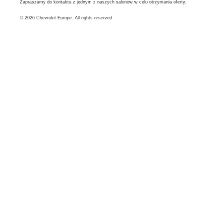
Zapraszamy do kontaktu z jednym z naszych salonów w celu otrzymania oferty.
© 2026
Chevrolet Europe
. All rights reserved