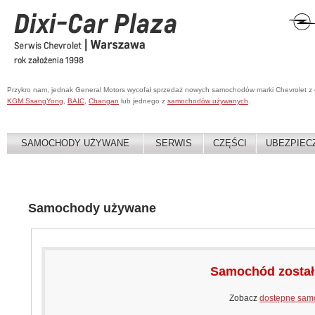
Przykro nam, jednak General Motors wycofał sprzedaż nowych samochodów marki Chevrolet z
KGM SsangYong
,
BAIC
,
Changan
lub jednego z
samochodów używanych
.
SAMOCHODY UŻYWANE
SERWIS
CZĘŚCI
UBEZPIEC
Samochody używane
Samochód zosta
Zobacz
dostępne sam