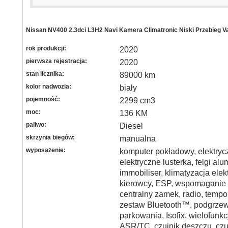
Nissan NV400 2.3dci L3H2 Navi Kamera Climatronic Niski Przebieg V
rok produkcji:
2020
pierwsza rejestracja:
2020
stan licznika:
89000 km
kolor nadwozia:
biały
pojemność:
2299 cm3
moc:
136 KM
paliwo:
Diesel
skrzynia biegów:
manualna
wyposażenie:
komputer pokładowy, elektryc
elektryczne lusterka, felgi al
immobiliser, klimatyzacja elek
kierowcy, ESP, wspomaganie 
centralny zamek, radio, tempo
zestaw Bluetooth™, podgrzew
parkowania, Isofix, wielofunk
ASR/TC, czujnik deszczu, czu