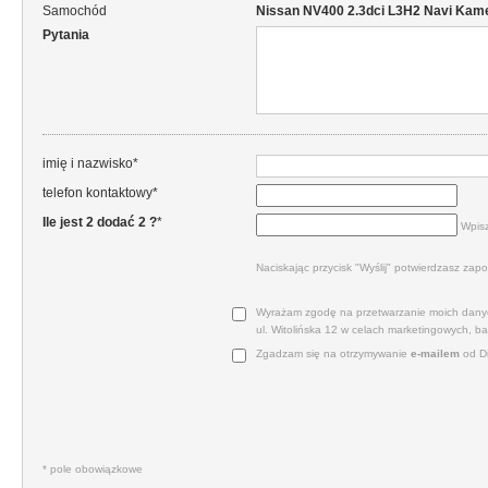
Samochód
Nissan NV400 2.3dci L3H2 Navi Kamera
Pytania
imię i nazwisko*
telefon kontaktowy*
Ile jest 2 dodać 2 ?
*
Wpisz
Naciskając przycisk "Wyślij" potwierdzasz zapo
Wyrażam zgodę na przetwarzanie moich danyc
ul. Witolińska 12 w celach marketingowych, b
Zgadzam się na otrzymywanie
e‑mailem
od Di
* pole obowiązkowe