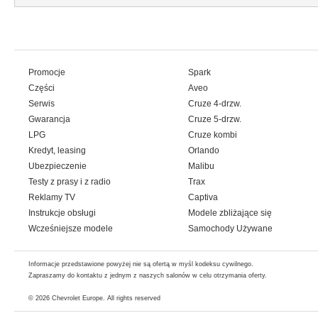
Promocje
Spark
Części
Aveo
Serwis
Cruze 4-drzw.
Gwarancja
Cruze 5-drzw.
LPG
Cruze kombi
Kredyt, leasing
Orlando
Ubezpieczenie
Malibu
Testy z prasy i z radio
Trax
Reklamy TV
Captiva
Instrukcje obsługi
Modele zbliżające się
Wcześniejsze modele
Samochody Używane
Informacje przedstawione powyżej nie są ofertą w myśl kodeksu cywilnego.
Zapraszamy do kontaktu z jednym z naszych salonów w celu otrzymania oferty.
© 2026
Chevrolet Europe
. All rights reserved