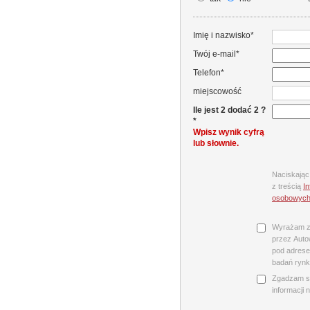
Imię i nazwisko*
Twój e-mail*
Telefon*
miejscowość
Ile jest 2 dodać 2 ?
*
Wpisz wynik cyfrą
lub słownie.
Naciskając
z treścią
I
osobowyc
Wyrażam z
przez Autow
pod adrese
badań rynk
Zgadzam s
informacji 