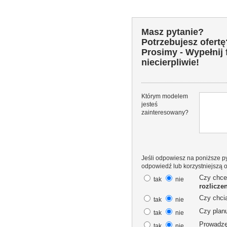
Masz pytanie?
Potrzebujesz ofertę
Prosimy - Wypełnij
niecierpliwie!
Którym modelem
jesteś
zainteresowany?
Jeśli odpowiesz na poniższe py
odpowiedź lub korzystniejszą o
Czy chce
tak
nie
rozlicze
Czy chci
tak
nie
Czy plan
tak
nie
Prowadz
tak
nie