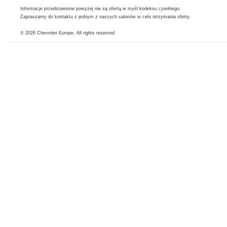
Informacje przedstawione powyżej nie są ofertą w myśl kodeksu cywilnego.
Zapraszamy do kontaktu z jednym z naszych salonów w celu otrzymania oferty.
© 2026
Chevrolet Europe
. All rights reserved