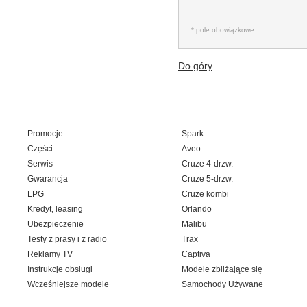
* pole obowiązkowe
Do góry
Promocje
Spark
Części
Aveo
Serwis
Cruze 4-drzw.
Gwarancja
Cruze 5-drzw.
LPG
Cruze kombi
Kredyt, leasing
Orlando
Ubezpieczenie
Malibu
Testy z prasy i z radio
Trax
Reklamy TV
Captiva
Instrukcje obsługi
Modele zbliżające się
Wcześniejsze modele
Samochody Używane