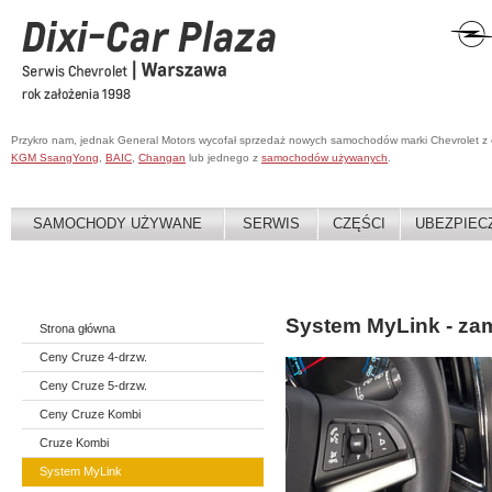
Przykro nam, jednak General Motors wycofał sprzedaż nowych samochodów marki Chevrolet z
KGM SsangYong
,
BAIC
,
Changan
lub jednego z
samochodów używanych
.
SAMOCHODY UŻYWANE
SERWIS
CZĘŚCI
UBEZPIEC
System MyLink - zam
Strona główna
Ceny Cruze 4-drzw.
Ceny Cruze 5-drzw.
Ceny Cruze Kombi
Cruze Kombi
System MyLink