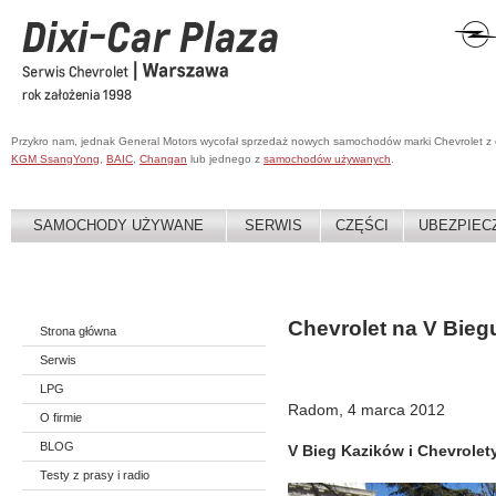
Przykro nam, jednak General Motors wycofał sprzedaż nowych samochodów marki Chevrolet z
KGM SsangYong
,
BAIC
,
Changan
lub jednego z
samochodów używanych
.
SAMOCHODY UŻYWANE
SERWIS
CZĘŚCI
UBEZPIEC
Chevrolet na V Bie
Strona główna
Serwis
LPG
Radom, 4 marca 2012
O firmie
BLOG
V Bieg Kazików i Chevrolet
Testy z prasy i radio