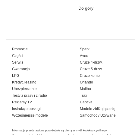
Do góry
Promocje
Spark
Części
Aveo
Serwis
Cruze 4-drzw.
Gwarancja
Cruze 5-drzw.
LPG
Cruze kombi
Kredyt, leasing
Orlando
Ubezpieczenie
Malibu
Testy z prasy i z radio
Trax
Reklamy TV
Captiva
Instrukcje obsługi
Modele zbliżające się
Wcześniejsze modele
Samochody Używane
Informacje przedstawione powyżej nie są ofertą w myśl kodeksu cywilnego.