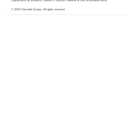
Zapraszamy do kontaktu z jednym z naszych salonów w celu otrzymania oferty.
© 2026
Chevrolet Europe
. All rights reserved