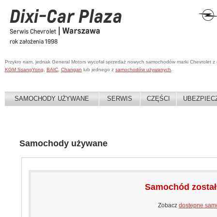
Przykro nam, jednak General Motors wycofał sprzedaż nowych samochodów marki Chevrolet z
KGM SsangYong
,
BAIC
,
Changan
lub jednego z
samochodów używanych
.
SAMOCHODY UŻYWANE
SERWIS
CZĘŚCI
UBEZPIEC
Samochody używane
Samochód zosta
Zobacz
dostępne sam