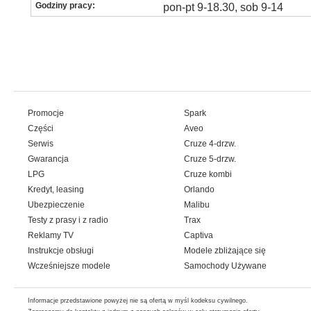
Godziny pracy:
pon-pt 9-18.30, sob 9-14
Promocje
Spark
Części
Aveo
Serwis
Cruze 4-drzw.
Gwarancja
Cruze 5-drzw.
LPG
Cruze kombi
Kredyt, leasing
Orlando
Ubezpieczenie
Malibu
Testy z prasy i z radio
Trax
Reklamy TV
Captiva
Instrukcje obsługi
Modele zbliżające się
Wcześniejsze modele
Samochody Używane
Informacje przedstawione powyżej nie są ofertą w myśl kodeksu cywilnego.