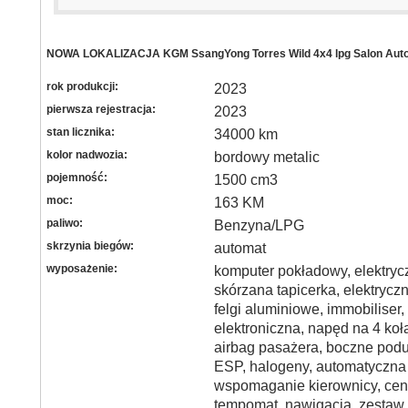
NOWA LOKALIZACJA KGM SsangYong Torres Wild 4x4 lpg Salon Aut
rok produkcji:
2023
pierwsza rejestracja:
2023
stan licznika:
34000 km
kolor nadwozia:
bordowy metalic
pojemność:
1500 cm3
moc:
163 KM
paliwo:
Benzyna/LPG
skrzynia biegów:
automat
wyposażenie:
komputer pokładowy, elektryc
skórzana tapicerka, elektryczn
felgi aluminiowe, immobiliser,
elektroniczna, napęd na 4 koła
airbag pasażera, boczne podu
ESP, halogeny, automatyczna 
wspomaganie kierownicy, cent
tempomat, nawigacja, zestaw