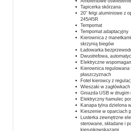
Ambientowe oświetlenie
Tapicerka skórzana
20" felgi aluminiowe z 
245/45R
Tempomat
Tempomat adaptacyjny
Kierownica z manetkami
skrzynią biegów
Ładowarka bezprzewo
Dwustrefowa, automatyc
Elektryczne wspomagani
Kierownica regulowana
płaszczyznach
Fotel kierowcy z regula
Wieszaki w zagłówkach p
Gniazda USB w drugim 
Elektryczny hamulec po
Kanapa tylna dzielona w 
Kieszenie w oparciach pr
Lusterka zewnętrzne ele
sterowane, składane i 
kierunkowskazami