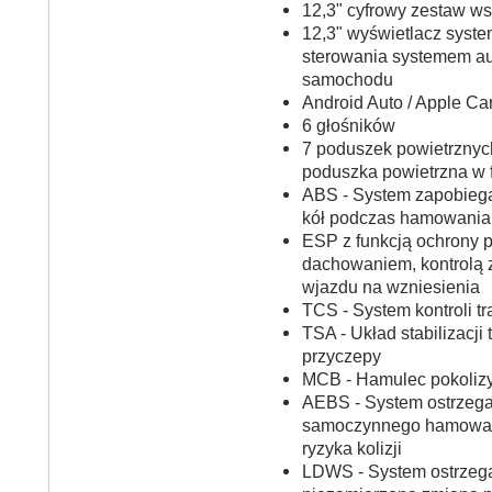
12,3" cyfrowy zestaw w
12,3" wyświetlacz syste
sterowania systemem au
samochodu
Android Auto / Apple Ca
6 głośników
7 poduszek powietrznych
poduszka powietrzna w f
ABS - System zapobieg
kół podczas hamowania
ESP z funkcją ochrony 
dachowaniem, kontrolą 
wjazdu na wzniesienia
TCS - System kontroli tr
TSA - Układ stabilizacji 
przyczepy
MCB - Hamulec pokoliz
AEBS - System ostrzega
samoczynnego hamowan
ryzyka kolizji
LDWS - System ostrzeg