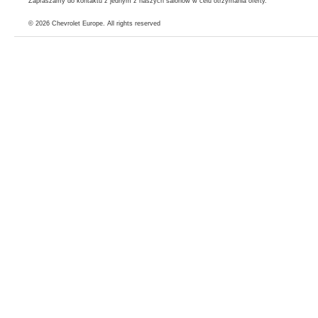
Zapraszamy do kontaktu z jednym z naszych salonów w celu otrzymania oferty.
© 2026
Chevrolet Europe
. All rights reserved