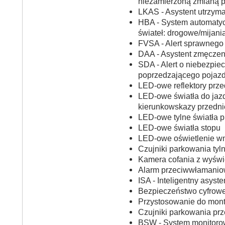
niezamierzoną zmianą 
LKAS - Asystent utrzym
HBA - System automaty
świateł: drogowe/mijani
FVSA - Alert sprawnego
DAA - Asystent zmęczen
SDA - Alert o niebezpiec
poprzedzającego pojaz
LED-owe reflektory prze
LED-owe światła do jazd
kierunkowskazy przedni
LED-owe tylne światła 
LED-owe światła stopu
LED-owe oświetlenie wn
Czujniki parkowania tyl
Kamera cofania z wyśw
Alarm przeciwwłamani
ISA - Inteligentny asyste
Bezpieczeństwo cyfrow
Przystosowanie do mon
Czujniki parkowania pr
BSW - System monitoro