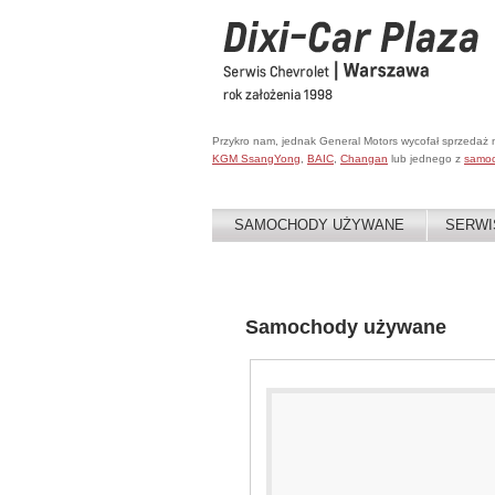
Przykro nam, jednak General Motors wycofał sprzedaż
KGM SsangYong
,
BAIC
,
Changan
lub jednego z
samo
SAMOCHODY UŻYWANE
SERWI
Samochody używane