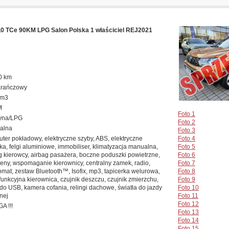
 TCe 90KM LPG Salon Polska 1 właściciel REJ2021
0 km
rańczowy
cm3
M
Foto 1
yna/LPG
Foto 2
alna
Foto 3
ter pokładowy, elektryczne szyby, ABS, elektryczne
Foto 4
rka, felgi aluminiowe, immobiliser, klimatyzacja manualna,
Foto 5
g kierowcy, airbag pasażera, boczne poduszki powietrzne,
Foto 6
eny, wspomaganie kierownicy, centralny zamek, radio,
Foto 7
mat, zestaw Bluetooth™, Isofix, mp3, tapicerka welurowa,
Foto 8
funkcyjna kierownica, czujnik deszczu, czujnik zmierzchu,
Foto 9
do USB, kamera cofania, relingi dachowe, światła do jazdy
Foto 10
nej
Foto 11
Foto 12
A !!!
Foto 13
Foto 14
Foto 15