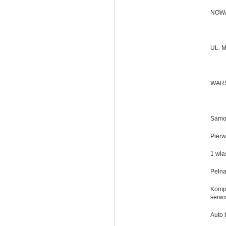
NOWA
UL. 
WAR
Samoc
Pierw
1 wła
Pełna
Kompl
serwi
Auto