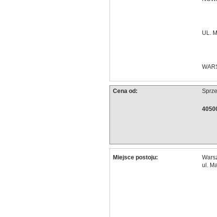
UL. 
WAR
Cena od:
Sprz
40500
Miejsce postoju:
Wars
ul. M