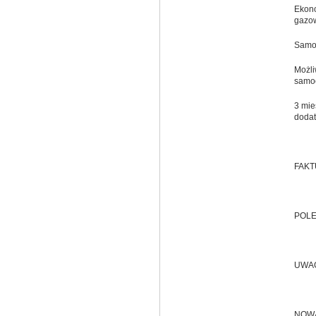
Ekono
gazo
Samoc
Możli
samoc
3 mie
dodat
FAKT
POLE
UWAG
NOWA