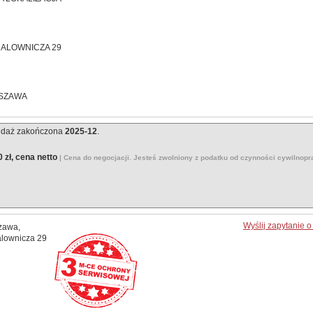
MALOWNICZA 29
SZAWA
edaż zakończona
2025-12
.
 zł, cena netto
| Cena do negocjacji. Jesteś zwolniony z podatku od czynności cywilnop
Wyślij zapytanie 
zawa,
alownicza 29