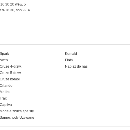
716 30 20 wew. 5
t 9-18.30, sob 9-14
Spark
Kontakt
Aveo
Flota
Cruze 4-drzw.
Napisz do nas
Cruze 5-drzw.
Cruze kombi
Orlando
Malibu
Trax
Captiva
Modele zbliżające się
Samochody Używane