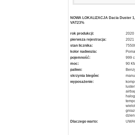
NOWA LOKALIZACJA Dacia Duster 1,0
VAT23%
rok produkcji:
2020
pierwsza rejestracja:
2021
stan licznika:
7550
kolor nadwozia:
Poma
pojemność:
999 
moc:
90 K
paliwo:
Benz
skrzynia biegów:
manu
wyposażenie:
kompu
luste
airba
halog
tempo
wielo
gniaz
dzien
Dlaczego warto:
UWAG