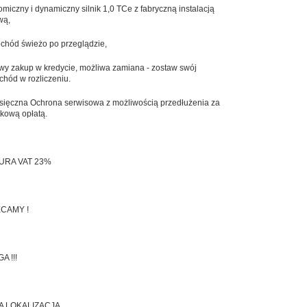
miczny i dynamiczny silnik 1,0 TCe z fabryczną instalacją
wą,
hód świeżo po przeglądzie,
wy zakup w kredycie, możliwa zamiana - zostaw swój
hód w rozliczeniu.
sięczna Ochrona serwisowa z możliwością przedłużenia za
kową opłatą.
URA VAT 23%
CAMY !
A !!!
 LOKALIZACJA