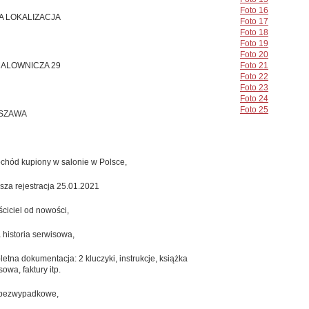
Foto 16
 LOKALIZACJA
Foto 17
Foto 18
Foto 19
Foto 20
MALOWNICZA 29
Foto 21
Foto 22
Foto 23
Foto 24
Foto 25
SZAWA
hód kupiony w salonie w Polsce,
sza rejestracja 25.01.2021
ściciel od nowości,
 historia serwisowa,
etna dokumentacja: 2 kluczyki, instrukcje, książka
sowa, faktury itp.
 bezwypadkowe,