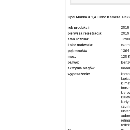
Opel Mokka X 1,4 Turbo Kamera, Paki
rok produkcji:
2019
pierwsza rejestracja:
2019
stan licznika:
1290
kolor nadwozia:
czarn
pojemność:
1364
moc:
120 
paliwo:
Benz
skrzynia biegów:
manu
wyposażenie:
kompu
tapic
klima
boczn
kiero
Bluet
kurty
czujn
luste
autom
relin
refle