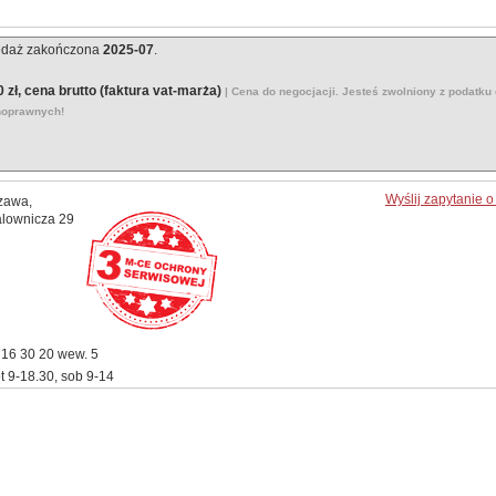
edaż zakończona
2025-07
.
 zł, cena brutto (faktura vat-marża)
| Cena do negocjacji. Jesteś zwolniony z podatku
noprawnych!
Wyślij zapytanie 
zawa,
alownicza 29
716 30 20 wew. 5
t 9-18.30, sob 9-14