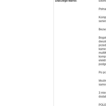
Dlaczego warto:
Ekono
Pełna
Kompl
serw
Bezw
Bogat
dwust
przed
kamer
multi
kompu
elekt
podgr
Po pr
Możli
samoc
3 mie
dodat
POLE