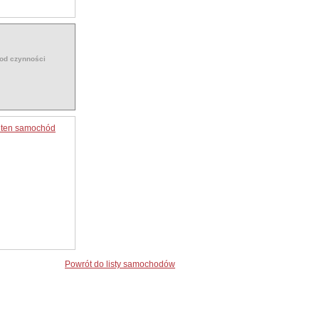
 od czynności
o ten samochód
Powrót do listy samochodów