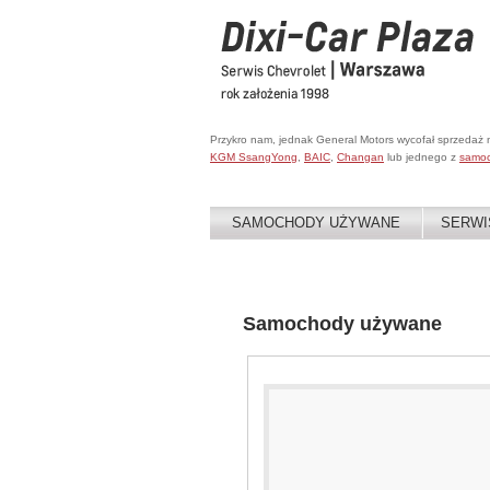
Przykro nam, jednak General Motors wycofał sprzedaż
KGM SsangYong
,
BAIC
,
Changan
lub jednego z
samo
SAMOCHODY UŻYWANE
SERWI
Samochody używane