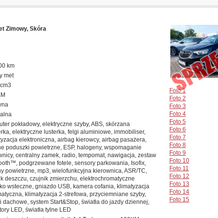
et Zimowy, Skóra
00 km
y met
 cm3
Foto 1
KM
Foto 2
yna
Foto 3
Foto 4
alna
Foto 5
ter pokładowy, elektryczne szyby, ABS, skórzana
Foto 6
erka, elektryczne lusterka, felgi aluminiowe, immobiliser,
Foto 7
tyzacja elektroniczna, airbag kierowcy, airbag pasażera,
Foto 8
e poduszki powietrzne, ESP, halogeny, wspomaganie
Foto 9
wnicy, centralny zamek, radio, tempomat, nawigacja, zestaw
Foto 10
ooth™, podgrzewane fotele, sensory parkowania, Isofix,
Foto 11
ny powietrzne, mp3, wielofunkcyjna kierownica, ASR/TC,
Foto 12
ik deszczu, czujnik zmierzchu, elektrochromatyczne
Foto 13
rko wsteczne, gniazdo USB, kamera cofania, klimatyzacja
Foto 14
atyczna, klimatyzacja 2-strefowa, przyciemniane szyby,
Foto 15
gi dachowe, system Start&Stop, światła do jazdy dziennej,
ktory LED, światła tylne LED