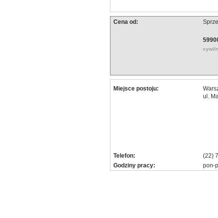
Cena od:
Sprz
59900
cywil
Miejsce postoju:
Wars
ul. M
Telefon:
(22) 
Godziny pracy:
pon-p