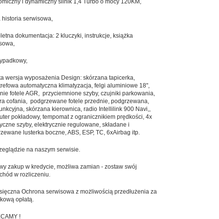
miczny i dynamiczny silnik 1,4 Turbo o mocy 120KM,
 historia serwisowa,
etna dokumentacja: 2 kluczyki, instrukcje, książka
isowa,
ypadkowy,
a wersja wyposażenia Design: skórzana tapicerka,
refowa automatyczna klimatyzacja, felgi aluminiowe 18",
nie fotele AGR, przyciemnione szyby, czujniki parkowania,
a cofania, podgrzewane fotele przednie, podgrzewana,
funkcyjna, skórzana kierownica, radio Intellilink 900 Navi,,
ter pokładowy, tempomat z ogranicznikiem prędkości, 4x
ryczne szyby, elektrycznie regulowane, składane i
zewane lusterka boczne, ABS, ESP, TC, 6xAirbag itp.
zeglądzie na naszym serwisie.
wy zakup w kredycie, możliwa zamian - zostaw swój
hód w rozliczeniu.
sięczna Ochrona serwisowa z możliwością przedłużenia za
kową opłatą.
CAMY !