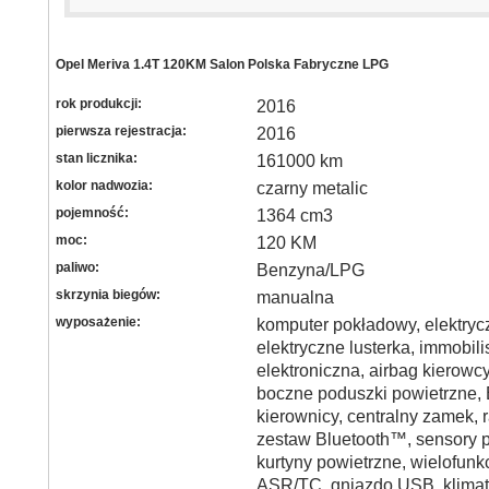
Opel Meriva 1.4T 120KM Salon Polska Fabryczne LPG
rok produkcji:
2016
pierwsza rejestracja:
2016
stan licznika:
161000 km
kolor nadwozia:
czarny metalic
pojemność:
1364 cm3
moc:
120 KM
paliwo:
Benzyna/LPG
skrzynia biegów:
manualna
wyposażenie:
komputer pokładowy, elektryc
elektryczne lusterka, immobili
elektroniczna, airbag kierowc
boczne poduszki powietrzne
kierownicy, centralny zamek, 
zestaw Bluetooth™, sensory p
kurtyny powietrzne, wielofunk
ASR/TC, gniazdo USB, klimat