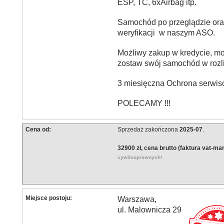
ESP, TC, 6xAirbag itp.
Samochód po przeglądzie ora
weryfikacji w naszym ASO.
Możliwy zakup w kredycie, mo
zostaw swój samochód w rozli
3 miesięczna Ochrona serwis
POLECAMY !!!
Cena od:
Sprzedaż zakończona
2025-07
.
32900 zł, cena brutto (faktura vat-ma
cywilnoprawnych!
Miejsce postoju:
Warszawa,
ul. Malownicza 29