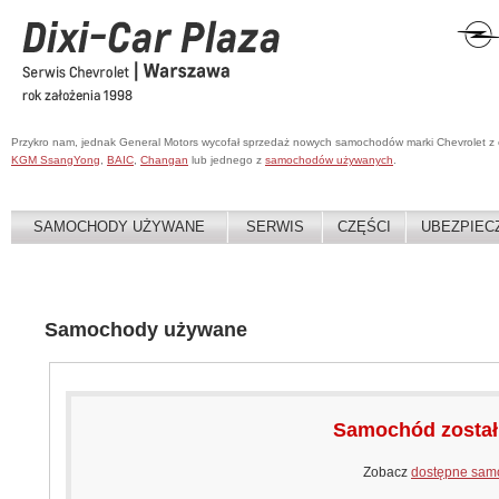
Przykro nam, jednak General Motors wycofał sprzedaż nowych samochodów marki Chevrolet z
KGM SsangYong
,
BAIC
,
Changan
lub jednego z
samochodów używanych
.
SAMOCHODY UŻYWANE
SERWIS
CZĘŚCI
UBEZPIEC
Samochody używane
Samochód zosta
Zobacz
dostępne sam