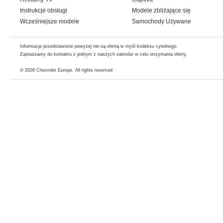
Instrukcje obsługi
Modele zbliżające się
Wcześniejsze modele
Samochody Używane
Informacje przedstawione powyżej nie są ofertą w myśl kodeksu cywilnego.
Zapraszamy do kontaktu z jednym z naszych salonów w celu otrzymania oferty.
© 2026
Chevrolet Europe
. All rights reserved