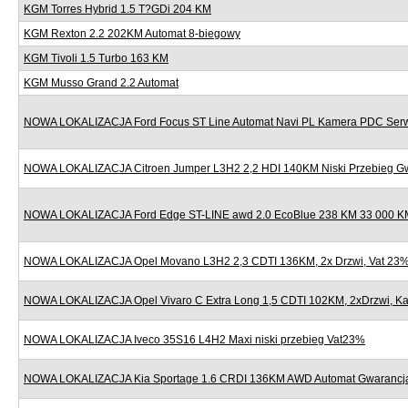
KGM Torres Hybrid 1.5 T?GDi 204 KM
KGM Rexton 2.2 202KM Automat 8-biegowy
KGM Tivoli 1.5 Turbo 163 KM
KGM Musso Grand 2.2 Automat
NOWA LOKALIZACJA Ford Focus ST Line Automat Navi PL Kamera PDC Serw
NOWA LOKALIZACJA Citroen Jumper L3H2 2,2 HDI 140KM Niski Przebieg G
NOWA LOKALIZACJA Ford Edge ST-LINE awd 2.0 EcoBlue 238 KM 33 000 KM
NOWA LOKALIZACJA Opel Movano L3H2 2,3 CDTI 136KM, 2x Drzwi, Vat 23
NOWA LOKALIZACJA Opel Vivaro C Extra Long 1,5 CDTI 102KM, 2xDrzwi, K
NOWA LOKALIZACJA Iveco 35S16 L4H2 Maxi niski przebieg Vat23%
NOWA LOKALIZACJA Kia Sportage 1.6 CRDI 136KM AWD Automat Gwarancj