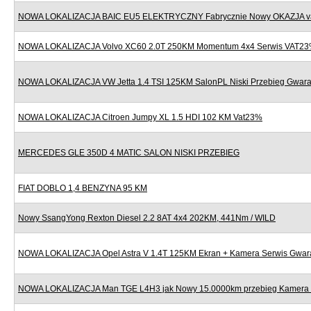
NOWA LOKALIZACJA BAIC EU5 ELEKTRYCZNY Fabrycznie Nowy OKAZJA v
NOWA LOKALIZACJA Volvo XC60 2.0T 250KM Momentum 4x4 Serwis VAT2
NOWA LOKALIZACJA VW Jetta 1.4 TSI 125KM SalonPL Niski Przebieg Gwara
NOWA LOKALIZACJA Citroen Jumpy XL 1.5 HDI 102 KM Vat23%
MERCEDES GLE 350D 4 MATIC SALON NISKI PRZEBIEG
FIAT DOBLO 1,4 BENZYNA 95 KM
Nowy SsangYong Rexton Diesel 2.2 8AT 4x4 202KM, 441Nm / WILD
NOWA LOKALIZACJA Opel Astra V 1.4T 125KM Ekran + Kamera Serwis Gwar
NOWA LOKALIZACJA Man TGE L4H3 jak Nowy 15.0000km przebieg Kamera