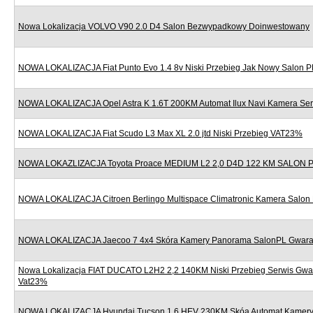
Nowa Lokalizacja VOLVO V90 2.0 D4 Salon Bezwypadkowy Doinwestowany
NOWA LOKALIZACJA Fiat Punto Evo 1.4 8v Niski Przebieg Jak Nowy Salon P
NOWA LOKALIZACJA Opel Astra K 1.6T 200KM Automat Ilux Navi Kamera Se
NOWA LOKALIZACJA Fiat Scudo L3 Max XL 2.0 jtd Niski Przebieg VAT23%
NOWA LOKAZLIZACJA Toyota Proace MEDIUM L2 2,0 D4D 122 KM SALON
NOWA LOKALIZACJA Citroen Berlingo Multispace Climatronic Kamera Salon
NOWA LOKALIZACJA Jaecoo 7 4x4 Skóra Kamery Panorama SalonPL Gwara
Nowa Lokalizacja FIAT DUCATO L2H2 2,2 140KM Niski Przebieg Serwis Gwa
Vat23%
NOWA LOKALIZACJA Hyundai Tucson 1.6 HEV 230KM Skóa Automat Kamery 