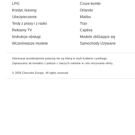
LPG
Cruze kombi
Kredyt, leasing
Orlando
Ubezpieczenie
Malibu
Testy z prasy i z radio
Trax
Reklamy TV
Captiva
Instrukcje obsługi
Modele zbliżające się
Wcześniejsze modele
Samochody Używane
Informacje przedstawione powyżej nie są ofertą w myśl kodeksu cywilnego.
Zapraszamy do kontaktu z jednym z naszych salonów w celu otrzymania oferty.
© 2026
Chevrolet Europe
. All rights reserved