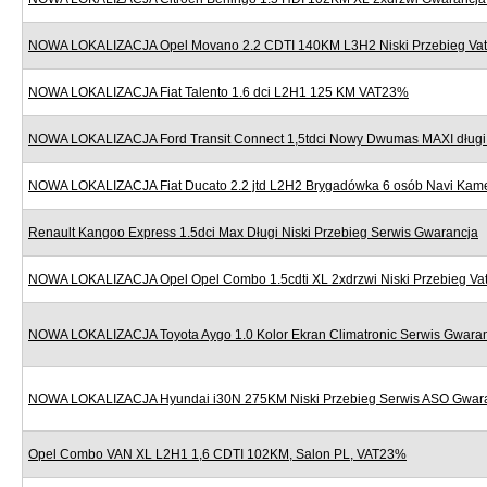
NOWA LOKALIZACJA Opel Movano 2.2 CDTI 140KM L3H2 Niski Przebieg Va
NOWA LOKALIZACJA Fiat Talento 1.6 dci L2H1 125 KM VAT23%
NOWA LOKALIZACJA Ford Transit Connect 1,5tdci Nowy Dwumas MAXI dług
NOWA LOKALIZACJA Fiat Ducato 2.2 jtd L2H2 Brygadówka 6 osób Navi Kame
Renault Kangoo Express 1.5dci Max Długi Niski Przebieg Serwis Gwarancja
NOWA LOKALIZACJA Opel Opel Combo 1.5cdti XL 2xdrzwi Niski Przebieg V
NOWA LOKALIZACJA Toyota Aygo 1.0 Kolor Ekran Climatronic Serwis Gwara
NOWA LOKALIZACJA Hyundai i30N 275KM Niski Przebieg Serwis ASO Gwar
Opel Combo VAN XL L2H1 1,6 CDTI 102KM, Salon PL, VAT23%