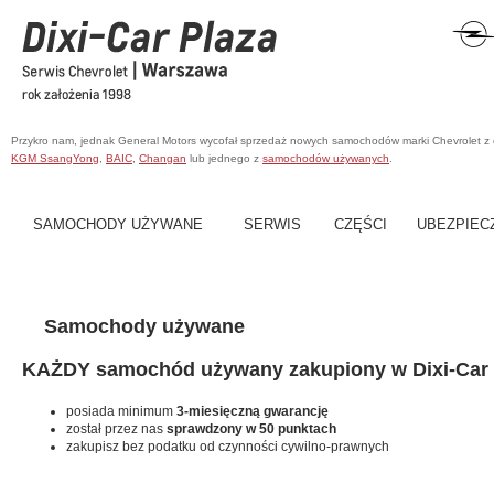
Przykro nam, jednak General Motors wycofał sprzedaż nowych samochodów marki Chevrolet z
KGM SsangYong
,
BAIC
,
Changan
lub jednego z
samochodów używanych
.
SAMOCHODY UŻYWANE
SERWIS
CZĘŚCI
UBEZPIEC
Samochody używane
KAŻDY samochód używany zakupiony w Dixi-Car 
posiada minimum
3-miesięczną gwarancję
został przez nas
sprawdzony w 50 punktach
zakupisz bez podatku od czynności cywilno-prawnych