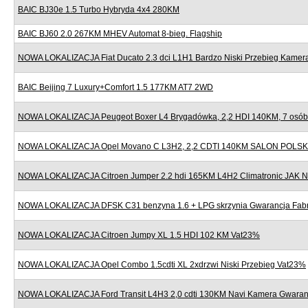
BAIC BJ30e 1.5 Turbo Hybryda 4x4 280KM
BAIC BJ60 2.0 267KM MHEV Automat 8-bieg. Flagship
NOWA LOKALIZACJA Fiat Ducato 2.3 dci L1H1 Bardzo Niski Przebieg Kame
BAIC Beijing 7 Luxury+Comfort 1.5 177KM AT7 2WD
NOWA LOKALIZACJA Peugeot Boxer L4 Brygadówka, 2,2 HDI 140KM, 7 osób,
NOWA LOKALIZACJA Opel Movano C L3H2, 2,2 CDTI 140KM SALON POLSK
NOWA LOKALIZACJA Citroen Jumper 2.2 hdi 165KM L4H2 Climatronic JAK
NOWA LOKALIZACJA DFSK C31 benzyna 1.6 + LPG skrzynia Gwarancja Fab
NOWA LOKALIZACJA Citroen Jumpy XL 1.5 HDI 102 KM Vat23%
NOWA LOKALIZACJA Opel Combo 1.5cdti XL 2xdrzwi Niski Przebieg Vat23%
NOWA LOKALIZACJA Ford Transit L4H3 2,0 cdti 130KM Navi Kamera Gwaran