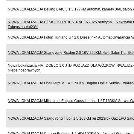
NOWA LOKALIZACJA Beijing BAIC 5 1.5 177KM automat, kamery 360, salon 
NOWA LOKALIZACJA DFSK C31 REJESTRACJA 2025 benzyna 1.5 skrzynia 
Fabryczna Vat23%
NOWA LOKALIZACJA Foton Tunland G7 2.0 Diesel 4x4 Automat Gwarancja 
NOWA LOKALIZACJA Ssangyong Rexton 2,0 16V 225KM, 4x4, Salon PL, Skór
Nowa Lokalizacja FIAT DOBLO 1,6 JTD PODJAZD DLA WÓZKÓW INWALIDZ
Niepełnosprawnych
NOWA LOKALIZACJA Opel Astra V 1.4T 150KM Bogata Opcja Serwis Gwaran
NOWA LOKALIZACJA Mitsubishi Eclipse Cross Intense 1.5T 163KM Serwis G
NOWA LOKALIZACJA SsangYong Tivoli 1.5 163KM rej 2023rok Gaz LPG Sal
NOWA LOKALIZACJA Citroen Berlingo 1.5 HDI 102KM XL 2xdrzwi Gwarancj