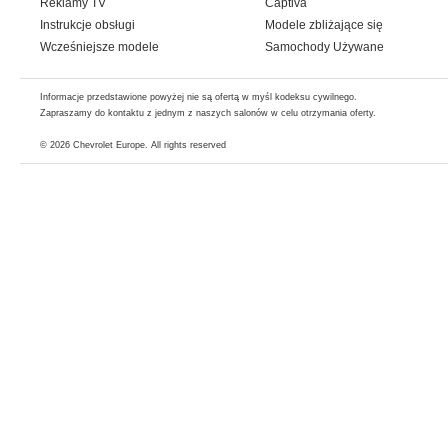
Reklamy TV
Captiva
Instrukcje obsługi
Modele zbliżające się
Wcześniejsze modele
Samochody Używane
Informacje przedstawione powyżej nie są ofertą w myśl kodeksu cywilnego.
Zapraszamy do kontaktu z jednym z naszych salonów w celu otrzymania oferty.
© 2026
Chevrolet Europe
. All rights reserved