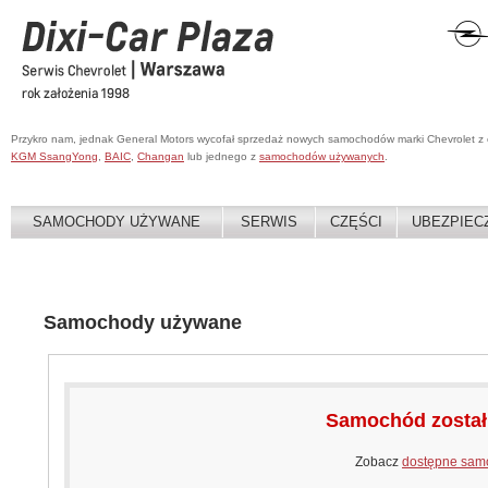
Przykro nam, jednak General Motors wycofał sprzedaż nowych samochodów marki Chevrolet z
KGM SsangYong
,
BAIC
,
Changan
lub jednego z
samochodów używanych
.
SAMOCHODY UŻYWANE
SERWIS
CZĘŚCI
UBEZPIEC
Samochody używane
Samochód zosta
Zobacz
dostępne sam