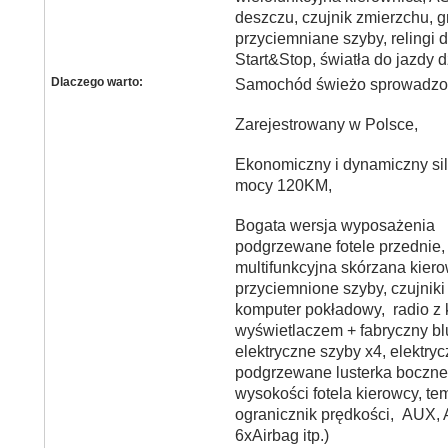
deszczu, czujnik zmierzchu, 
przyciemniane szyby, relingi
Start&Stop, światła do jazdy 
Dlaczego warto:
Samochód świeżo sprowadzon
Zarejestrowany w Polsce,
Ekonomiczny i dynamiczny sil
mocy 120KM,
Bogata wersja wyposażenia (
podgrzewane fotele przednie,
multifunkcyjna skórzana kiero
przyciemnione szyby, czujniki 
komputer pokładowy, radio z
wyświetlaczem + fabryczny blu
elektryczne szyby x4, elektry
podgrzewane lusterka boczne,
wysokości fotela kierowcy, t
ogranicznik prędkości, AUX,
6xAirbag itp.)