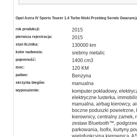
Opel Astra IV Sports Tourer 1.4 Turbo Niski Przebieg Serwis Gwarancj
rok produkcji:
2015
pierwsza rejestracja:
2015
stan licznika:
130000 km
kolor nadwozia:
srebrny metalic
pojemność:
1400 cm3
moc:
120 KM
paliwo:
Benzyna
skrzynia biegów:
manualna
wyposażenie:
komputer pokładowy, elektryc
elektryczne lusterka, immobili
manualna, airbag kierowcy, a
boczne poduszki powietrzne
kierownicy, centralny zamek, 
zestaw Bluetooth™, podgrzew
parkowania, Isofix, kurtyny po
wielofunkcyjna kierownica, A