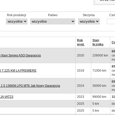
Rok produkcji
Paliwo
Skrzynia
Cen
Rok
Stan
C
prod.
licznika
60
 Navi Serwis ASO Gwarancja
2020
158000 km
ce
ma
85
 T 225 KM LA PREMIERE
2018
71000 km
ce
ma
65
y 1.5 136KM LPG MT6 Jak Nowy Gwarancja
2024
30000 km
ce
ma
JA VAT23
2023
99000 km
11
2025
5 km
do
2025
5 km
do