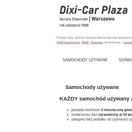
Przykro nam, jednak General Motors wycofał sprzedaż
KGM SsangYong
,
BAIC
,
Changan
lub jednego z
samo
SAMOCHODY UŻYWANE
SERWI
Samochody używane
KAŻDY samochód używany za
posiada minimum
3-miesięczną gwa
został przez nas
sprawdzony w 50 p
zakupisz bez podatku od czynności c