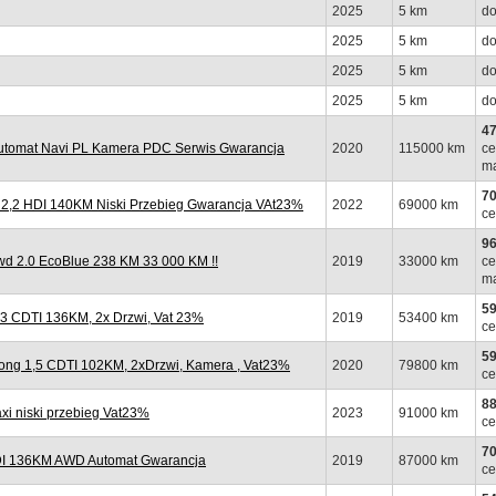
2025
5 km
do
2025
5 km
do
2025
5 km
do
2025
5 km
do
47
tomat Navi PL Kamera PDC Serwis Gwarancja
2020
115000 km
ce
ma
70
,2 HDI 140KM Niski Przebieg Gwarancja VAt23%
2022
69000 km
ce
96
 2.0 EcoBlue 238 KM 33 000 KM !!
2019
33000 km
ce
ma
59
 CDTI 136KM, 2x Drzwi, Vat 23%
2019
53400 km
ce
59
ng 1,5 CDTI 102KM, 2xDrzwi, Kamera , Vat23%
2020
79800 km
ce
88
 niski przebieg Vat23%
2023
91000 km
ce
70
I 136KM AWD Automat Gwarancja
2019
87000 km
ce