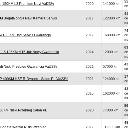
55
i 150KM L3 Premium Navi Vat23%
2020
141000 km
ce
41
M Bogata opcja Navi Kamera Serwis
2017
122000 km
ce
ma
74
 180 KM Dsg Serwis Gwarancja
2017
168000 km
ce
ma
63
 1.5 136KM MT6 Jak Nowy Gwarancja
2024
12000 km
ce
ma
42
di Niski Przebieg Gwarancja Vat23%
2021
57000 km
ce
17
 P 400KM HSE R-Dynamic Salon PL Vat23%
2021
124000 km
ce
43
2015
162000 km
ce
ma
56
0KM Niski Przebieg Salon PL
2020
77000 km
ce
ma
48
ogata Wersja Niski Przebieg
2017
119000 km
ce