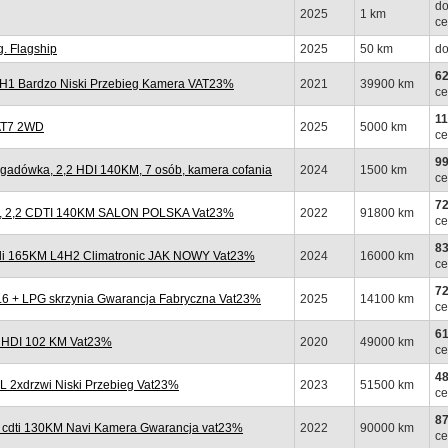
do
2025
1 km
ce
. Flagship
2025
50 km
do
62
1H1 Bardzo Niski Przebieg Kamera VAT23%
2021
39900 km
ce
11
 AT7 2WD
2025
5000 km
ce
99
adówka, 2,2 HDI 140KM, 7 osób, kamera cofania
2024
1500 km
ce
72
, 2,2 CDTI 140KM SALON POLSKA Vat23%
2022
91800 km
ce
83
di 165KM L4H2 Climatronic JAK NOWY Vat23%
2024
16000 km
ce
72
 + LPG skrzynia Gwarancja Fabryczna Vat23%
2025
14100 km
ce
61
 HDI 102 KM Vat23%
2020
49000 km
ce
48
 2xdrzwi Niski Przebieg Vat23%
2023
51500 km
ce
87
 cdti 130KM Navi Kamera Gwarancja vat23%
2022
90000 km
ce