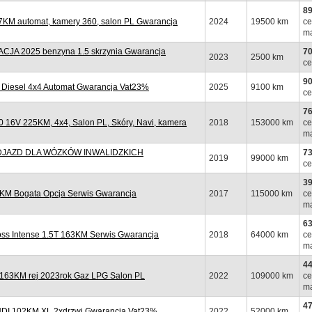
89
KM automat, kamery 360, salon PL Gwarancja
2024
19500 km
ce
ma
A 2025 benzyna 1.5 skrzynia Gwarancja
70
2023
2500 km
ce
90
Diesel 4x4 Automat Gwarancja Vat23%
2025
9100 km
ce
76
6V 225KM, 4x4, Salon PL, Skóry, Navi, kamera
2018
153000 km
ce
ma
PODJAZD DLA WÓZKÓW INWALIDZKICH
73
2019
99000 km
ce
39
KM Bogata Opcja Serwis Gwarancja
2017
115000 km
ce
ma
63
ss Intense 1.5T 163KM Serwis Gwarancja
2018
64000 km
ce
ma
44
163KM rej 2023rok Gaz LPG Salon PL
2022
109000 km
ce
ma
47
HDI 102KM XL 2xdrzwi Gwarancja Vat23%
2022
52000 km