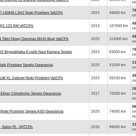
ce
79
 140KM L3H2 Niski Przebieg Vat23%
2023
49000 km
ce
48
L2H1 125 KM VAT23%
2019
167000 km
ce
48
1,5tdci Nowy Dwumas MAXI długi Vat23%
2020
113000 km
ce
78
H2 Brygadówka 6 osób Navi Kamera Serwis
2023
63000 km
ce
33
iski Przebieg Serwis Gwarancja
2020
41000 km
ce
49
i XL 2xdrzwi Niski Przebieg Vat23%
2023
59100 km
ce
26
Ekran Climatronic Serwis Gwarancja
2017
75000 km
ce
ma
96
iski Przebieg Serwis ASO Gwarancja
2020
74000 km
ce
ma
33
, Salon PL, VAT23%
2018
99000 km
ce