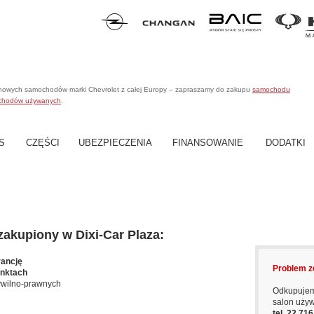
 nowych samochodów marki Chevrolet z całej Europy – zapraszamy do zakupu
samochodu
chodów używanych
.
S
CZĘŚCI
UBEZPIECZENIA
FINANSOWANIE
DODATKI
kupiony w Dixi-Car Plaza:
rancję
Problem z
unktach
ywilno-prawnych
Odkupujem
salon uży
tel. 22 71