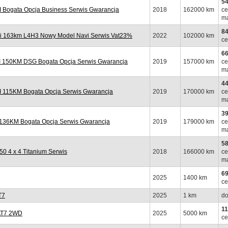
54
Bogata Opcja Business Serwis Gwarancja
2018
162000 km
ce
ma
84
i 163km L4H3 Nowy Model Navi Serwis Vat23%
2022
102000 km
ce
66
 150KM DSG Bogata Opcja Serwis Gwarancja
2019
157000 km
ce
ma
44
 115KM Bogata Opcja Serwis Gwarancja
2019
170000 km
ce
ma
39
 136KM Bogata Opcja Serwis Gwarancja
2019
179000 km
ce
ma
58
 4 x 4 Titanium Serwis
2018
166000 km
ce
ma
69
2025
1400 km
ce
T7
2025
1 km
do
11
 AT7 2WD
2025
5000 km
ce