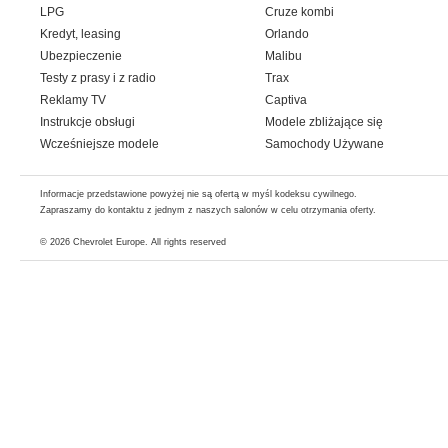
LPG
Cruze kombi
Kredyt, leasing
Orlando
Ubezpieczenie
Malibu
Testy z prasy i z radio
Trax
Reklamy TV
Captiva
Instrukcje obsługi
Modele zbliżające się
Wcześniejsze modele
Samochody Używane
Informacje przedstawione powyżej nie są ofertą w myśl kodeksu cywilnego.
Zapraszamy do kontaktu z jednym z naszych salonów w celu otrzymania oferty.
© 2026
Chevrolet Europe
. All rights reserved