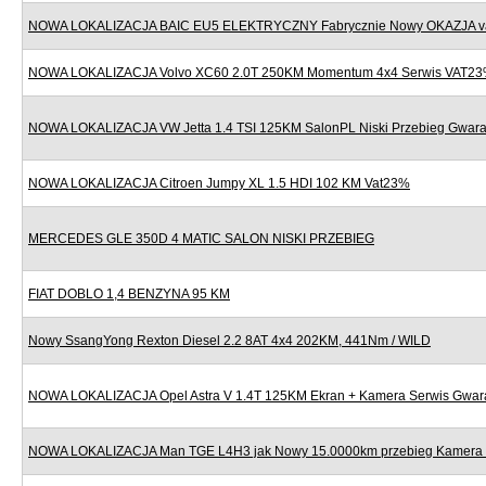
NOWA LOKALIZACJA BAIC EU5 ELEKTRYCZNY Fabrycznie Nowy OKAZJA v
NOWA LOKALIZACJA Volvo XC60 2.0T 250KM Momentum 4x4 Serwis VAT2
NOWA LOKALIZACJA VW Jetta 1.4 TSI 125KM SalonPL Niski Przebieg Gwara
NOWA LOKALIZACJA Citroen Jumpy XL 1.5 HDI 102 KM Vat23%
MERCEDES GLE 350D 4 MATIC SALON NISKI PRZEBIEG
FIAT DOBLO 1,4 BENZYNA 95 KM
Nowy SsangYong Rexton Diesel 2.2 8AT 4x4 202KM, 441Nm / WILD
NOWA LOKALIZACJA Opel Astra V 1.4T 125KM Ekran + Kamera Serwis Gwar
NOWA LOKALIZACJA Man TGE L4H3 jak Nowy 15.0000km przebieg Kamera