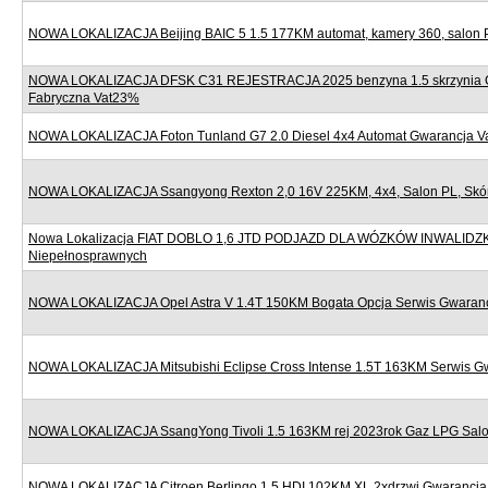
NOWA LOKALIZACJA Beijing BAIC 5 1.5 177KM automat, kamery 360, salon 
NOWA LOKALIZACJA DFSK C31 REJESTRACJA 2025 benzyna 1.5 skrzynia 
Fabryczna Vat23%
NOWA LOKALIZACJA Foton Tunland G7 2.0 Diesel 4x4 Automat Gwarancja 
NOWA LOKALIZACJA Ssangyong Rexton 2,0 16V 225KM, 4x4, Salon PL, Skór
Nowa Lokalizacja FIAT DOBLO 1,6 JTD PODJAZD DLA WÓZKÓW INWALIDZ
Niepełnosprawnych
NOWA LOKALIZACJA Opel Astra V 1.4T 150KM Bogata Opcja Serwis Gwaran
NOWA LOKALIZACJA Mitsubishi Eclipse Cross Intense 1.5T 163KM Serwis G
NOWA LOKALIZACJA SsangYong Tivoli 1.5 163KM rej 2023rok Gaz LPG Sal
NOWA LOKALIZACJA Citroen Berlingo 1.5 HDI 102KM XL 2xdrzwi Gwarancj