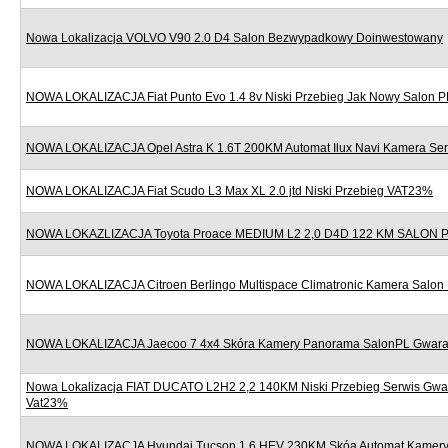
Nowa Lokalizacja VOLVO V90 2.0 D4 Salon Bezwypadkowy Doinwestowany
NOWA LOKALIZACJA Fiat Punto Evo 1.4 8v Niski Przebieg Jak Nowy Salon P
NOWA LOKALIZACJA Opel Astra K 1.6T 200KM Automat Ilux Navi Kamera Se
NOWA LOKALIZACJA Fiat Scudo L3 Max XL 2.0 jtd Niski Przebieg VAT23%
NOWA LOKAZLIZACJA Toyota Proace MEDIUM L2 2,0 D4D 122 KM SALON
NOWA LOKALIZACJA Citroen Berlingo Multispace Climatronic Kamera Salon
NOWA LOKALIZACJA Jaecoo 7 4x4 Skóra Kamery Panorama SalonPL Gwara
Nowa Lokalizacja FIAT DUCATO L2H2 2,2 140KM Niski Przebieg Serwis Gwa
Vat23%
NOWA LOKALIZACJA Hyundai Tucson 1.6 HEV 230KM Skóa Automat Kamery 