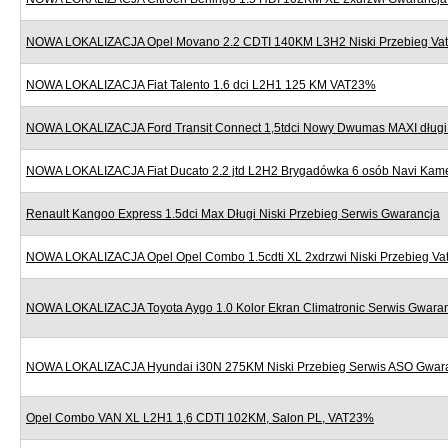
NOWA LOKALIZACJA Opel Movano 2.2 CDTI 140KM L3H2 Niski Przebieg Va
NOWA LOKALIZACJA Fiat Talento 1.6 dci L2H1 125 KM VAT23%
NOWA LOKALIZACJA Ford Transit Connect 1,5tdci Nowy Dwumas MAXI dług
NOWA LOKALIZACJA Fiat Ducato 2.2 jtd L2H2 Brygadówka 6 osób Navi Kame
Renault Kangoo Express 1.5dci Max Długi Niski Przebieg Serwis Gwarancja
NOWA LOKALIZACJA Opel Opel Combo 1.5cdti XL 2xdrzwi Niski Przebieg V
NOWA LOKALIZACJA Toyota Aygo 1.0 Kolor Ekran Climatronic Serwis Gwara
NOWA LOKALIZACJA Hyundai i30N 275KM Niski Przebieg Serwis ASO Gwar
Opel Combo VAN XL L2H1 1,6 CDTI 102KM, Salon PL, VAT23%