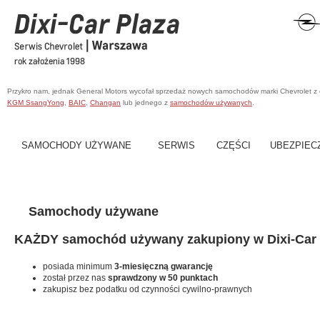
Przykro nam, jednak General Motors wycofał sprzedaż nowych samochodów marki Chevrolet z
KGM SsangYong
,
BAIC
,
Changan
lub jednego z
samochodów używanych
.
SAMOCHODY UŻYWANE
SERWIS
CZĘŚCI
UBEZPIEC
Samochody używane
KAŻDY samochód używany zakupiony w Dixi-Car 
posiada minimum
3-miesięczną gwarancję
został przez nas
sprawdzony w 50 punktach
zakupisz bez podatku od czynności cywilno-prawnych