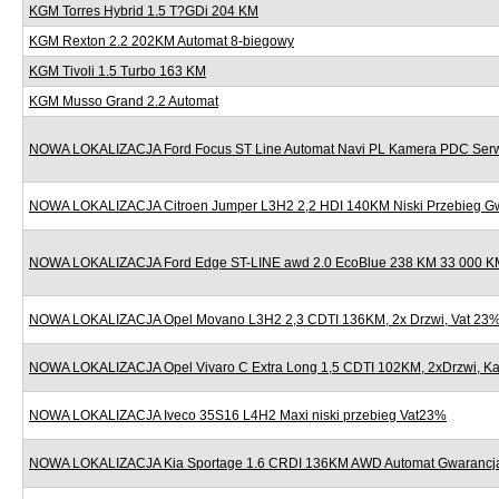
KGM Torres Hybrid 1.5 T?GDi 204 KM
KGM Rexton 2.2 202KM Automat 8-biegowy
KGM Tivoli 1.5 Turbo 163 KM
KGM Musso Grand 2.2 Automat
NOWA LOKALIZACJA Ford Focus ST Line Automat Navi PL Kamera PDC Serw
NOWA LOKALIZACJA Citroen Jumper L3H2 2,2 HDI 140KM Niski Przebieg G
NOWA LOKALIZACJA Ford Edge ST-LINE awd 2.0 EcoBlue 238 KM 33 000 KM
NOWA LOKALIZACJA Opel Movano L3H2 2,3 CDTI 136KM, 2x Drzwi, Vat 23
NOWA LOKALIZACJA Opel Vivaro C Extra Long 1,5 CDTI 102KM, 2xDrzwi, K
NOWA LOKALIZACJA Iveco 35S16 L4H2 Maxi niski przebieg Vat23%
NOWA LOKALIZACJA Kia Sportage 1.6 CRDI 136KM AWD Automat Gwarancj