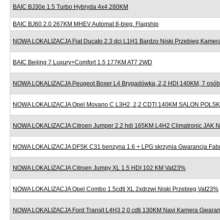
BAIC BJ30e 1.5 Turbo Hybryda 4x4 280KM
BAIC BJ60 2.0 267KM MHEV Automat 8-bieg. Flagship
NOWA LOKALIZACJA Fiat Ducato 2.3 dci L1H1 Bardzo Niski Przebieg Kame
BAIC Beijing 7 Luxury+Comfort 1.5 177KM AT7 2WD
NOWA LOKALIZACJA Peugeot Boxer L4 Brygadówka, 2,2 HDI 140KM, 7 osób,
NOWA LOKALIZACJA Opel Movano C L3H2, 2,2 CDTI 140KM SALON POLSK
NOWA LOKALIZACJA Citroen Jumper 2.2 hdi 165KM L4H2 Climatronic JAK
NOWA LOKALIZACJA DFSK C31 benzyna 1.6 + LPG skrzynia Gwarancja Fab
NOWA LOKALIZACJA Citroen Jumpy XL 1.5 HDI 102 KM Vat23%
NOWA LOKALIZACJA Opel Combo 1.5cdti XL 2xdrzwi Niski Przebieg Vat23%
NOWA LOKALIZACJA Ford Transit L4H3 2,0 cdti 130KM Navi Kamera Gwaran