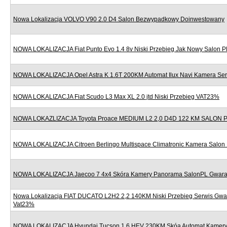
Nowa Lokalizacja VOLVO V90 2.0 D4 Salon Bezwypadkowy Doinwestowany
NOWA LOKALIZACJA Fiat Punto Evo 1.4 8v Niski Przebieg Jak Nowy Salon P
NOWA LOKALIZACJA Opel Astra K 1.6T 200KM Automat Ilux Navi Kamera Se
NOWA LOKALIZACJA Fiat Scudo L3 Max XL 2.0 jtd Niski Przebieg VAT23%
NOWA LOKAZLIZACJA Toyota Proace MEDIUM L2 2,0 D4D 122 KM SALON
NOWA LOKALIZACJA Citroen Berlingo Multispace Climatronic Kamera Salon
NOWA LOKALIZACJA Jaecoo 7 4x4 Skóra Kamery Panorama SalonPL Gwara
Nowa Lokalizacja FIAT DUCATO L2H2 2,2 140KM Niski Przebieg Serwis Gwa
Vat23%
NOWA LOKALIZACJA Hyundai Tucson 1.6 HEV 230KM Skóa Automat Kamery 