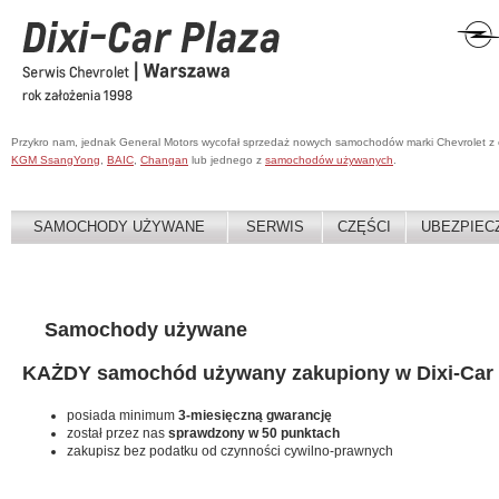
Przykro nam, jednak General Motors wycofał sprzedaż nowych samochodów marki Chevrolet z
KGM SsangYong
,
BAIC
,
Changan
lub jednego z
samochodów używanych
.
SAMOCHODY UŻYWANE
SERWIS
CZĘŚCI
UBEZPIEC
Samochody używane
KAŻDY samochód używany zakupiony w Dixi-Car 
posiada minimum
3-miesięczną gwarancję
został przez nas
sprawdzony w 50 punktach
zakupisz bez podatku od czynności cywilno-prawnych