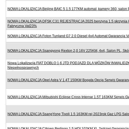
NOWA LOKALIZACJA Beijing BAIC 5 1.5 177KM automat, kamery 360, salon 
NOWA LOKALIZACJA DFSK C31 REJESTRACJA 2025 benzyna 1.5 skrzynia 
Fabryczna Vat23%
NOWA LOKALIZACJA Foton Tunland G7 2.0 Diesel 4x4 Automat Gwarancja 
NOWA LOKALIZACJA Ssangyong Rexton 2,0 16V 225KM, 4x4, Salon PL, Skór
Nowa Lokalizacja FIAT DOBLO 1,6 JTD PODJAZD DLA WÓZKÓW INWALIDZ
Niepełnosprawnych
NOWA LOKALIZACJA Opel Astra V 1.4T 150KM Bogata Opcja Serwis Gwaran
NOWA LOKALIZACJA Mitsubishi Eclipse Cross Intense 1.5T 163KM Serwis G
NOWA LOKALIZACJA SsangYong Tivoli 1.5 163KM rej 2023rok Gaz LPG Sal
NOWA LOKALIZACJA Citroen Berlingo 1.5 HDI 102KM XL 2xdrzwi Gwarancj