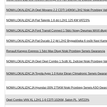
NOWA LOKALIZACJA Opel Movano 2.2 CDTI 140KM L3H2 Niski Przebieg Va
NOWA LOKALIZACJA Fiat Talento 1.6 dci L2H1 125 KM VAT23%
NOWA LOKALIZACJA Ford Transit Connect 1,5tdci Nowy Dwumas MAXI dług
NOWA LOKALIZACJA Fiat Ducato 2.2 jtd L2H2 Brygadówka 6 osób Navi Kame
Renault Kangoo Express 1.5dci Max Długi Niski Przebieg Serwis Gwarancja
NOWA LOKALIZACJA Opel Opel Combo 1.5cdti XL 2xdrzwi Niski Przebieg V
NOWA LOKALIZACJA Toyota Aygo 1.0 Kolor Ekran Climatronic Serwis Gwara
NOWA LOKALIZACJA Hyundai i30N 275KM Niski Przebieg Serwis ASO Gwar
Opel Combo VAN XL L2H1 1,6 CDTI 102KM, Salon PL, VAT23%