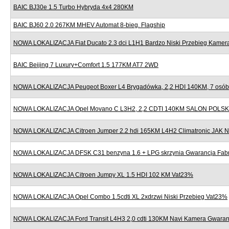
BAIC BJ30e 1.5 Turbo Hybryda 4x4 280KM
BAIC BJ60 2.0 267KM MHEV Automat 8-bieg. Flagship
NOWA LOKALIZACJA Fiat Ducato 2.3 dci L1H1 Bardzo Niski Przebieg Kame
BAIC Beijing 7 Luxury+Comfort 1.5 177KM AT7 2WD
NOWA LOKALIZACJA Peugeot Boxer L4 Brygadówka, 2,2 HDI 140KM, 7 osób,
NOWA LOKALIZACJA Opel Movano C L3H2, 2,2 CDTI 140KM SALON POLSK
NOWA LOKALIZACJA Citroen Jumper 2.2 hdi 165KM L4H2 Climatronic JAK
NOWA LOKALIZACJA DFSK C31 benzyna 1.6 + LPG skrzynia Gwarancja Fab
NOWA LOKALIZACJA Citroen Jumpy XL 1.5 HDI 102 KM Vat23%
NOWA LOKALIZACJA Opel Combo 1.5cdti XL 2xdrzwi Niski Przebieg Vat23%
NOWA LOKALIZACJA Ford Transit L4H3 2,0 cdti 130KM Navi Kamera Gwaran