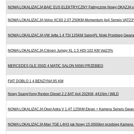
NOWA LOKALIZACJA BAIC EU5 ELEKTRYCZNY Fabrycznie Nowy OKAZJA v
NOWA LOKALIZACJA Volvo XC60 2.0T 250KM Momentum 4x4 Serwis VAT2
NOWA LOKALIZACJA VW Jetta 1.4 TSI 125KM SalonPL Niski Przebieg Gwara
NOWA LOKALIZACJA Citroen Jumpy XL 1.5 HDI 102 KM Vat23%
MERCEDES GLE 350D 4 MATIC SALON NISKI PRZEBIEG
FIAT DOBLO 1,4 BENZYNA 95 KM
Nowy SsangYong Rexton Diesel 2.2 8AT 4x4 202KM, 441Nm / WILD
NOWA LOKALIZACJA Opel Astra V 1.4T 125KM Ekran + Kamera Serwis Gwar
NOWA LOKALIZACJA Man TGE L4H3 jak Nowy 15.0000km przebieg Kamera