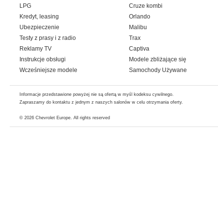
LPG
Cruze kombi
Kredyt, leasing
Orlando
Ubezpieczenie
Malibu
Testy z prasy i z radio
Trax
Reklamy TV
Captiva
Instrukcje obsługi
Modele zbliżające się
Wcześniejsze modele
Samochody Używane
Informacje przedstawione powyżej nie są ofertą w myśl kodeksu cywilnego.
Zapraszamy do kontaktu z jednym z naszych salonów w celu otrzymania oferty.
© 2026
Chevrolet Europe
. All rights reserved