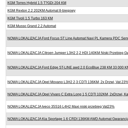
KGM Torres Hybrid 1.5 T?GDi 204 KM
KGM Rexton 2.2 202KM Automat 8-biegowy
KGM Tivoli 1.5 Turbo 163 KM
KGM Musso Grand 2.2 Automat
NOWA LOKALIZACJA Ford Focus ST Line Automat Navi PL Kamera PDC Serw
NOWA LOKALIZACJA Citroen Jumper L3H2 2,2 HDI 140KM Niski Przebieg G
NOWA LOKALIZACJA Ford Edge ST-LINE awd 2.0 EcoBlue 238 KM 33 000 KM
NOWA LOKALIZACJA Opel Movano L3H2 2,3 CDTI 136KM, 2x Drzwi, Vat 23
NOWA LOKALIZACJA Opel Vivaro C Extra Long 1,5 CDTI 102KM, 2xDrzwi, K
NOWA LOKALIZACJA Iveco 35S16 L4H2 Maxi niski przebieg Vat23%
NOWA LOKALIZACJA Kia Sportage 1.6 CRDI 136KM AWD Automat Gwarancj