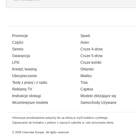
Promocje
Spark
Części
Aveo
Serwis
Cruze 4-drzw.
Gwarancja
Cruze 5-drzw.
LPG
Cruze kombi
Kredyt, leasing
Orlando
Ubezpieczenie
Malibu
Testy z prasy i z radio
Trax
Reklamy TV
Captiva
Instrukcje obsługi
Modele zbliżające się
Wcześniejsze modele
Samochody Używane
Informacje przedstawione powyżej nie są ofertą w myśl kodeksu cywilnego.
Zapraszamy do kontaktu z jednym z naszych salonów w celu otrzymania oferty.
© 2026
Chevrolet Europe
. All rights reserved