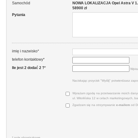
Samochód
NOWA LOKALIZACJA Opel Astra V 1.4T
58900 zł
Pytania
imię i nazwisko*
telefon kontaktowy*
Ile jest 2 dodać 2 ?
*
Wpisz
Naciskając przycisk "Wyślij" potwierdzasz zapo
Wyrażam zgodę na przetwarzanie moich danyc
ul. Witolińska 12 w celach marketingowych, b
Zgadzam się na otrzymywanie
e‑mailem
od Di
* pole obowiązkowe