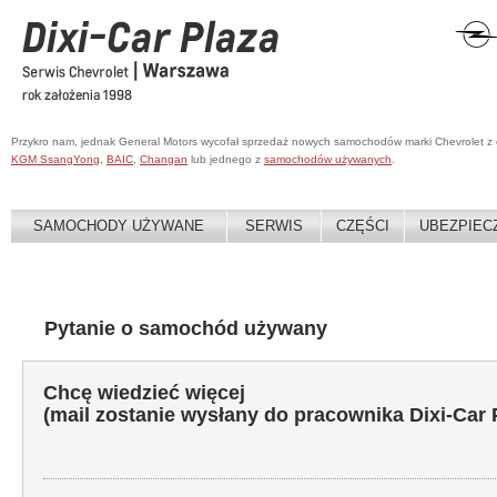
Przykro nam, jednak General Motors wycofał sprzedaż nowych samochodów marki Chevrolet z
KGM SsangYong
,
BAIC
,
Changan
lub jednego z
samochodów używanych
.
SAMOCHODY UŻYWANE
SERWIS
CZĘŚCI
UBEZPIEC
Pytanie o samochód używany
Chcę wiedzieć więcej
(mail zostanie wysłany do pracownika Dixi-Car 