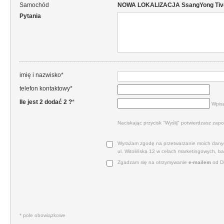
Samochód
NOWA LOKALIZACJA SsangYong Tivoli 
Pytania
imię i nazwisko*
telefon kontaktowy*
Ile jest 2 dodać 2 ?
*
Wpisz
Naciskając przycisk "Wyślij" potwierdzasz zapo
Wyrażam zgodę na przetwarzanie moich danyc
ul. Witolińska 12 w celach marketingowych, b
Zgadzam się na otrzymywanie
e‑mailem
od Di
* pole obowiązkowe