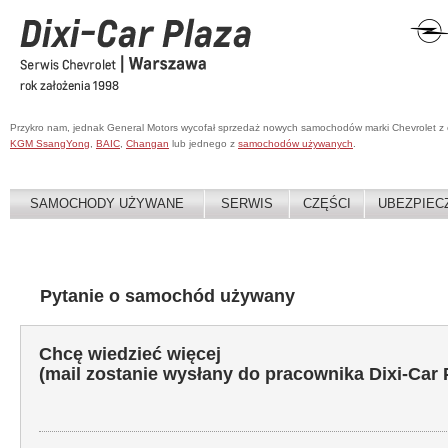
Przykro nam, jednak General Motors wycofał sprzedaż nowych samochodów marki Chevrolet z
KGM SsangYong
,
BAIC
,
Changan
lub jednego z
samochodów używanych
.
SAMOCHODY UŻYWANE
SERWIS
CZĘŚCI
UBEZPIEC
Pytanie o samochód używany
Chcę wiedzieć więcej
(mail zostanie wysłany do pracownika Dixi-Car 