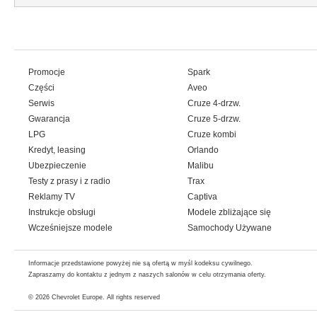
Promocje
Spark
Części
Aveo
Serwis
Cruze 4-drzw.
Gwarancja
Cruze 5-drzw.
LPG
Cruze kombi
Kredyt, leasing
Orlando
Ubezpieczenie
Malibu
Testy z prasy i z radio
Trax
Reklamy TV
Captiva
Instrukcje obsługi
Modele zbliżające się
Wcześniejsze modele
Samochody Używane
Informacje przedstawione powyżej nie są ofertą w myśl kodeksu cywilnego.
Zapraszamy do kontaktu z jednym z naszych salonów w celu otrzymania oferty.
© 2026
Chevrolet Europe
. All rights reserved