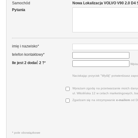
Samochód
Nowa Lokalizacja VOLVO V90 2.0 D4 
Pytania
imię i nazwisko*
telefon kontaktowy*
Ile jest 2 dodać 2 ?
*
Wpisz
Naciskając przycisk "Wyślij" potwierdzasz zapo
Wyrażam zgodę na przetwarzanie moich danyc
ul. Witolińska 12 w celach marketingowych, b
Zgadzam się na otrzymywanie
e‑mailem
od Di
* pole obowiązkowe