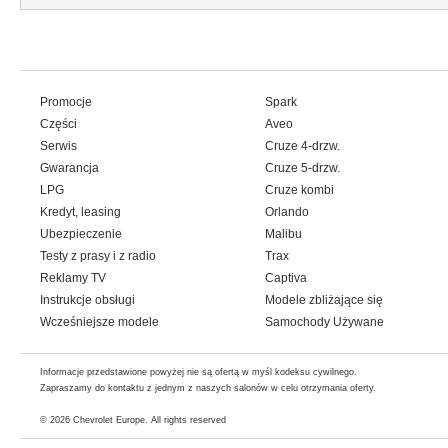
Promocje
Spark
Części
Aveo
Serwis
Cruze 4-drzw.
Gwarancja
Cruze 5-drzw.
LPG
Cruze kombi
Kredyt, leasing
Orlando
Ubezpieczenie
Malibu
Testy z prasy i z radio
Trax
Reklamy TV
Captiva
Instrukcje obsługi
Modele zbliżające się
Wcześniejsze modele
Samochody Używane
Informacje przedstawione powyżej nie są ofertą w myśl kodeksu cywilnego.
Zapraszamy do kontaktu z jednym z naszych salonów w celu otrzymania oferty.
© 2026
Chevrolet Europe
. All rights reserved