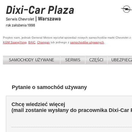
Przykro nam, jednak General Motors wycofał sprzedaż nowych samochodów marki Chevrolet z
KGM SsangYong
,
BAIC
,
Changan
lub jednego z
samochodów używanych
.
SAMOCHODY UŻYWANE
SERWIS
CZĘŚCI
UBEZPIEC
Pytanie o samochód używany
Chcę wiedzieć więcej
(mail zostanie wysłany do pracownika Dixi-Car 