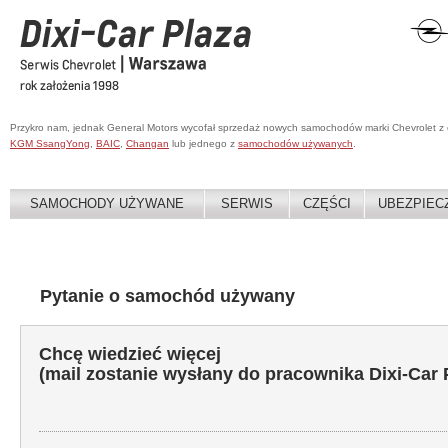
Przykro nam, jednak General Motors wycofał sprzedaż nowych samochodów marki Chevrolet z
KGM SsangYong
,
BAIC
,
Changan
lub jednego z
samochodów używanych
.
SAMOCHODY UŻYWANE
SERWIS
CZĘŚCI
UBEZPIEC
Pytanie o samochód używany
Chcę wiedzieć więcej
(mail zostanie wysłany do pracownika Dixi-Car 