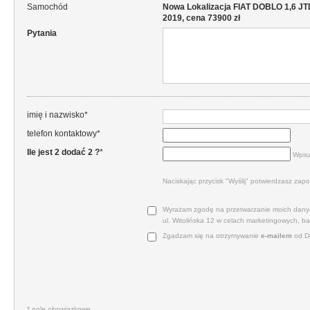
Samochód
Nowa Lokalizacja FIAT DOBLO 1,6
2019, cena 73900 zł
Pytania
imię i nazwisko*
telefon kontaktowy*
Ile jest 2 dodać 2 ?
*
Wpisz
Naciskając przycisk "Wyślij" potwierdzasz zapo
Wyrażam zgodę na przetwarzanie moich danyc
ul. Witolińska 12 w celach marketingowych, b
Zgadzam się na otrzymywanie
e‑mailem
od Di
* pole obowiązkowe