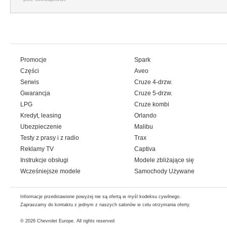
Promocje
Spark
Części
Aveo
Serwis
Cruze 4-drzw.
Gwarancja
Cruze 5-drzw.
LPG
Cruze kombi
Kredyt, leasing
Orlando
Ubezpieczenie
Malibu
Testy z prasy i z radio
Trax
Reklamy TV
Captiva
Instrukcje obsługi
Modele zbliżające się
Wcześniejsze modele
Samochody Używane
Informacje przedstawione powyżej nie są ofertą w myśl kodeksu cywilnego.
Zapraszamy do kontaktu z jednym z naszych salonów w celu otrzymania oferty.
© 2026
Chevrolet Europe
. All rights reserved