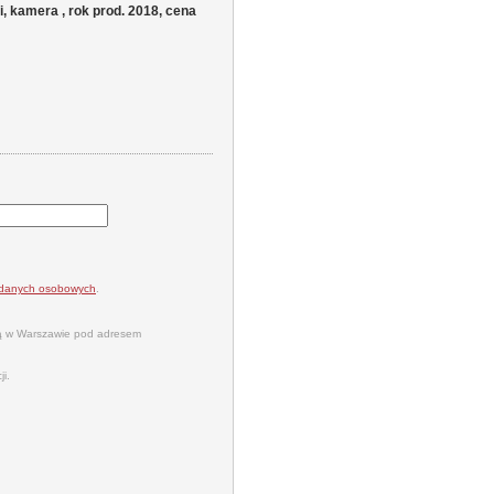
kamera , rok prod. 2018, cena
a danych osobowych
.
bą w Warszawie pod adresem
i.