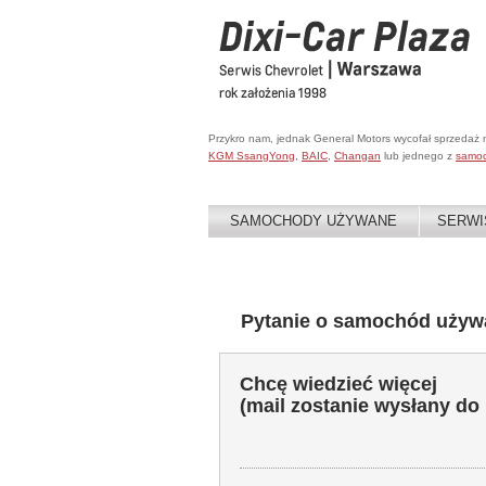
Przykro nam, jednak General Motors wycofał sprzedaż
KGM SsangYong
,
BAIC
,
Changan
lub jednego z
samo
SAMOCHODY UŻYWANE
SERWI
Pytanie o samochód używ
Chcę wiedzieć więcej
(mail zostanie wysłany do