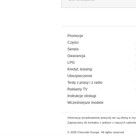
Promocje
Części
Serwis
Gwarancja
LPG
Kredyt, leasing
Ubezpieczenie
Testy z prasy i z radio
Reklamy TV
Instrukcje obsługi
Wcześniejsze modele
Informacje przedstawione powyżej nie są ofertą w my
Zapraszamy do kontaktu z jednym z naszych salonów 
© 2026
Chevrolet Europe
. All rights reserved