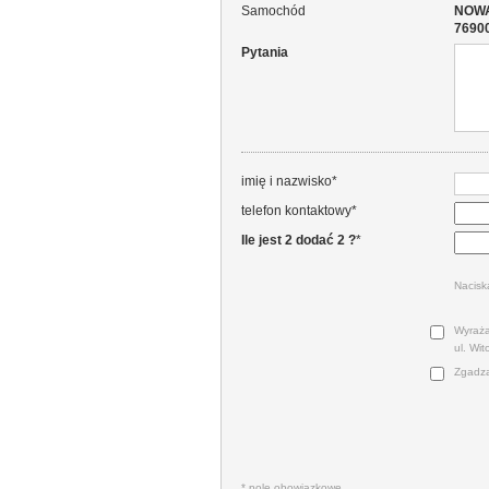
Samochód
NOWA 
76900
Pytania
imię i nazwisko*
telefon kontaktowy*
Ile jest 2 dodać 2 ?
*
Nacisk
Wyraża
ul. Wi
Zgadza
* pole obowiązkowe