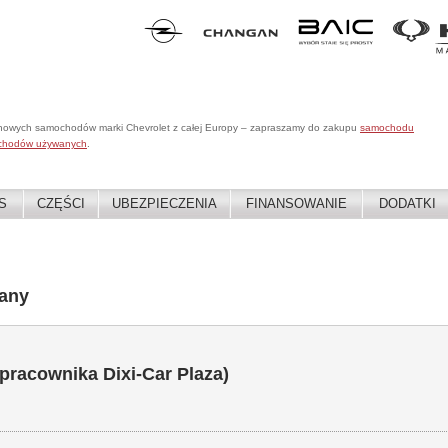
 nowych samochodów marki Chevrolet z całej Europy – zapraszamy do zakupu
samochodu
chodów używanych
.
S
CZĘŚCI
UBEZPIECZENIA
FINANSOWANIE
DODATKI
any
 pracownika Dixi-Car Plaza)