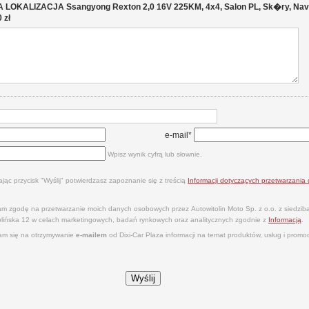
LOKALIZACJA Ssangyong Rexton 2,0 16V 225KM, 4x4, Salon PL, Sk�ry, Navi, 
 zł
e-mail*
Wpisz wynik cyfrą lub słownie.
ając przycisk "Wyślij" potwierdzasz zapoznanie się z treścią
Informacji dotyczących przetwarzani
m zgodę na przetwarzanie moich danych osobowych przez Autowitolin Moto Sp. z o.o. z siedzi
tolińska 12 w celach marketingowych, badań rynkowych oraz analitycznych zgodnie z
Informacją
.
m się na otrzymywanie
e‑mailem
od Dixi‑Car Plaza informacji na temat produktów, usług i promocj