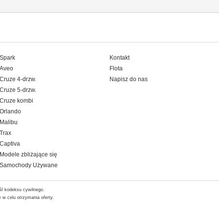
Spark
Kontakt
Aveo
Flota
Cruze 4-drzw.
Napisz do nas
Cruze 5-drzw.
Cruze kombi
Orlando
Malibu
Trax
Captiva
Modele zbliżające się
Samochody Używane
śl kodeksu cywilnego.
w celu otrzymania oferty.