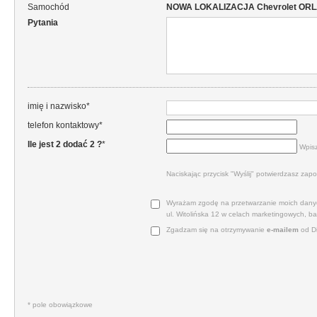
Samochód
NOWA LOKALIZACJA Chevrolet ORLAND
Pytania
imię i nazwisko*
telefon kontaktowy*
Ile jest 2 dodać 2 ?
*
Wpisz
Naciskając przycisk "Wyślij" potwierdzasz zapo
Wyrażam zgodę na przetwarzanie moich danyc
ul. Witolińska 12 w celach marketingowych, b
Zgadzam się na otrzymywanie
e‑mailem
od Di
* pole obowiązkowe