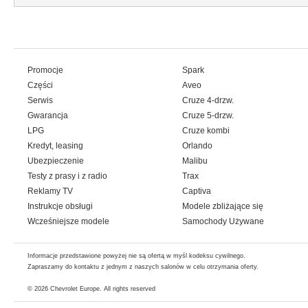
Promocje
Spark
Części
Aveo
Serwis
Cruze 4-drzw.
Gwarancja
Cruze 5-drzw.
LPG
Cruze kombi
Kredyt, leasing
Orlando
Ubezpieczenie
Malibu
Testy z prasy i z radio
Trax
Reklamy TV
Captiva
Instrukcje obsługi
Modele zbliżające się
Wcześniejsze modele
Samochody Używane
Informacje przedstawione powyżej nie są ofertą w myśl kodeksu cywilnego.
Zapraszamy do kontaktu z jednym z naszych salonów w celu otrzymania oferty.
© 2026
Chevrolet Europe
. All rights reserved