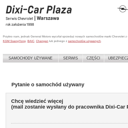
Przykro nam, jednak General Motors wycofał sprzedaż nowych samochodów marki Chevrolet z
KGM SsangYong
,
BAIC
,
Changan
lub jednego z
samochodów używanych
.
SAMOCHODY UŻYWANE
SERWIS
CZĘŚCI
UBEZPIEC
Pytanie o samochód używany
Chcę wiedzieć więcej
(mail zostanie wysłany do pracownika Dixi-Car 